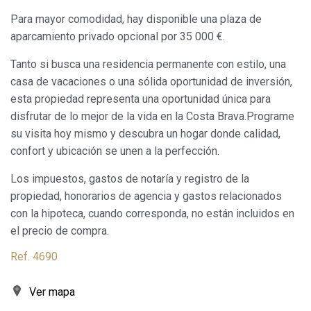
Este sitio web utiliza Cookies propias para recopilar
información con la finalidad de mejorar nuestros servicios.
Para mayor comodidad, hay disponible una plaza de
Si continua navegando, supone la aceptación de la
instalación de las mismas. El usuario tiene la posibilidad
aparcamiento privado opcional por 35 000 €.
de configurar su navegador pudiendo, si así lo desea,
impedir que sean instaladas en su disco duro, aunque
Tanto si busca una residencia permanente con estilo, una
deberá tener en cuenta que dicha acción podrá ocasionar
dificultades de navegación de la página web.
casa de vacaciones o una sólida oportunidad de inversión,
esta propiedad representa una oportunidad única para
Analíticas y personalización
disfrutar de lo mejor de la vida en la Costa Brava.Programe
su visita hoy mismo y descubra un hogar donde calidad,
Permiten realizar el seguimiento y análisis del
comportamiento de los usuarios de este sitio web. La
confort y ubicación se unen a la perfección.
información recogida mediante este tipo de cookies se
utiliza en la medición de la actividad de la web para la
Los impuestos, gastos de notaría y registro de la
elaboración de perfiles de navegación de los usuarios con
el fin de introducir mejoras en función del análisis de los
propiedad, honorarios de agencia y gastos relacionados
datos de uso que hacen los usuarios del servicio. Permiten
con la hipoteca, cuando corresponda, no están incluidos en
guardar la información de preferencia del usuario para
mejorar la calidad de nuestros servicios y para ofrecer una
el precio de compra.
mejor experiencia a través de productos recomendados.
Ref. 4690
Marketing y publicidad
Ver mapa
Estas cookies son utilizadas para almacenar información
sobre las preferencias y elecciones personales del usuario