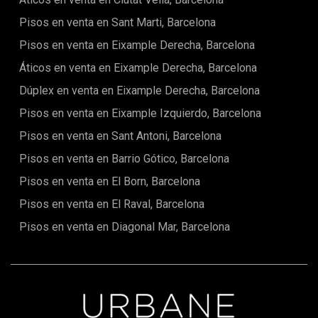
comunitarias en un entorno privilegiado junto al mar. El
Pisos en venta en Sant Marti, Barcelona
complejo cuenta con una piscina con vistas panorámicas al
mar, pistas de tenis y pádel para los amantes del deporte,
Pisos en venta en Eixample Derecha, Barcelona
un gimnasio totalmente equipado y áreas de juego seguras
para los más pequeños. Una opción ideal tanto como
Áticos en venta en Eixample Derecha, Barcelona
residencia habitual como segunda vivienda de prestigio o
Dúplex en venta en Eixample Derecha, Barcelona
inversión inmobiliaria de gran valor.La Costa Brava sigue
siendo uno de los destinos más codiciados de Europa,
Pisos en venta en Eixample Izquierdo, Barcelona
conocida por sus calas de aguas cristalinas, paisajes
espectaculares, pueblos con encanto y excelente
Pisos en venta en Sant Antoni, Barcelona
gastronomía, ofreciendo además un acceso fácil y cómodo
Pisos en venta en Barrio Gótico, Barcelona
a la ciudad de Barcelona.Asegure su lugar junto al mar y
experimente la arquitectura en su máxima expresión.
Pisos en venta en El Born, Barcelona
Contáctenos hoy para una visita privada. (El precio de venta
no incluye impuestos, gastos de notaría o registro,
Pisos en venta en El Raval, Barcelona
honorarios de agencia ni gastos relacionados con la
hipoteca, si corresponde).
Pisos en venta en Diagonal Mar, Barcelona