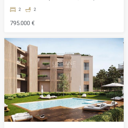
Costa Brava. Esta vivienda única está diseñada para
quienes valoran interiores modernos y amplios espacios
2
2
exteriores, ofreciendo un estilo de vida marcado por la luz,
la amplitud y la conexión con la naturaleza. El interior cuenta
795.000 €
con 77,60 m² distribuidos de forma funcional y elegante. El
salón-comedor de concepto abierto se integra con una
cocina moderna y totalmente equipada. Dispone de dos
dormitorios bien proporcionados y dos baños modernos con
acabados de alta calidad. Destaca su impresionante
espacio exterior: una terraza-jardín privada de 174,10 m²,
ideal para disfrutar al aire libre. El complejo ofrece piscina,
gimnasio y zonas infantiles. Incluye sistema de aerotermia,
suelo radiante y aislamiento eficiente. Ubicado cerca de
playas, restaurantes y pueblos con encanto. Precio: 870.000
€ Donde la vida al aire libre y el diseño contemporáneo se
encuentran con la esencia de la Costa Brava. El precio de
venta no incluye impuestos, gastos de notaría o registro,
honorarios de agencia ni gastos relacionados con la
hipoteca (si corresponde).