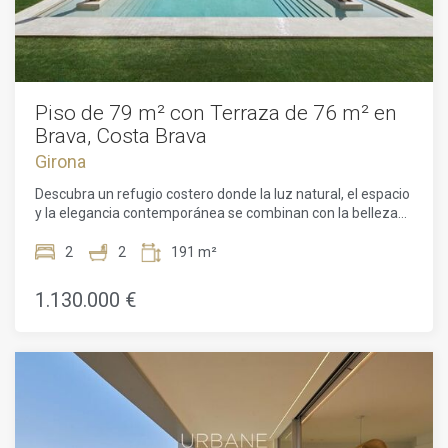
Piso de 79 m² con Terraza de 76 m² en
Brava, Costa Brava
Girona
Descubra un refugio costero donde la luz natural, el espacio
y la elegancia contemporánea se combinan con la belleza
de la Costa Brava. Este exclusivo piso de 78,95 m² interiores
forma parte de la prestigiosa promoción Brava de Kronos
2
2
191 m²
Homes, un proyecto de vanguardia diseñado para quienes
buscan una vivienda de prestigio sobria, funcional y
1.130.000 €
pensada para disfrutar de la calma del mar. Su ubicación es
ideal para disfrutar del clima mediterráneo, a poca distancia
de playas, campos de golf, excelente gastronomía y
encantadores pueblos costeros.El interior ha sido distribuido
minuciosamente para maximizar la luz y la fluidez en cada
estancia. La zona de día, de concepto abierto, integra el
salón y el comedor con una cocina moderna, elegante y
funcional, donde los grandes ventanales crean una