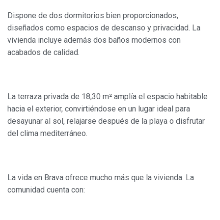
Dispone de dos dormitorios bien proporcionados,
diseñados como espacios de descanso y privacidad. La
Modificar cookies
vivienda incluye además dos baños modernos con
acabados de calidad.
Siempre activas
Técnicas y funcionales
Este sitio web utiliza Cookies propias para recopilar
información con la finalidad de mejorar nuestros servicios.
Si continua navegando, supone la aceptación de la
La terraza privada de 18,30 m² amplía el espacio habitable
instalación de las mismas. El usuario tiene la posibilidad
hacia el exterior, convirtiéndose en un lugar ideal para
de configurar su navegador pudiendo, si así lo desea,
impedir que sean instaladas en su disco duro, aunque
desayunar al sol, relajarse después de la playa o disfrutar
deberá tener en cuenta que dicha acción podrá ocasionar
del clima mediterráneo.
dificultades de navegación de la página web.
Analíticas y personalización
La vida en Brava ofrece mucho más que la vivienda. La
Permiten realizar el seguimiento y análisis del
comportamiento de los usuarios de este sitio web. La
comunidad cuenta con:
información recogida mediante este tipo de cookies se
utiliza en la medición de la actividad de la web para la
elaboración de perfiles de navegación de los usuarios con
el fin de introducir mejoras en función del análisis de los