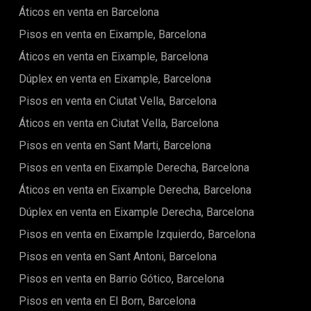
fácil acceso a una amplia gama de servicios, incluyendo
Áticos en venta en Barcelona
tiendas, restaurantes, colegios, parques y excelentes
conexiones de transporte. La combinación única de encanto
Pisos en venta en Eixample, Barcelona
histórico, cultura vibrante y estilo de vida mediterráneo de la
ciudad la convierte en uno de los lugares más deseables
Áticos en venta en Eixample, Barcelona
para vivir en Cataluña.Para mayor comodidad, hay
Dúplex en venta en Eixample, Barcelona
disponible una plaza de aparcamiento privado opcional por
35 000 €.Tanto si busca una residencia permanente con
Pisos en venta en Ciutat Vella, Barcelona
estilo, una casa de vacaciones o una sólida oportunidad de
inversión, esta propiedad representa una oportunidad única
Áticos en venta en Ciutat Vella, Barcelona
para disfrutar de lo mejor de la vida en la Costa
Pisos en venta en Sant Marti, Barcelona
Brava.Programe su visita hoy mismo y descubra un hogar
donde calidad, confort y ubicación se unen a la
Pisos en venta en Eixample Derecha, Barcelona
perfección.Los impuestos, gastos de notaría y registro de la
propiedad, honorarios de agencia y gastos relacionados con
Áticos en venta en Eixample Derecha, Barcelona
la hipoteca, cuando corresponda, no están incluidos en el
Dúplex en venta en Eixample Derecha, Barcelona
precio de compra.
Pisos en venta en Eixample Izquierdo, Barcelona
Pisos en venta en Sant Antoni, Barcelona
Pisos en venta en Barrio Gótico, Barcelona
Pisos en venta en El Born, Barcelona