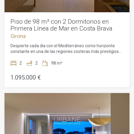
Piso de 98 m² con 2 Dormitorios en
Primera Línea de Mar en Costa Brava
Girona
Despierte cada día con el Mediterráneo como horizonte
constante en una de las regiones costeras más prestigiosas
y deseadas de la Costa Brava. Este excepcional piso de 98
m², compuesto por dos amplios dormitorios y dos baños
2
2
98 m²
elegantemente diseñados, ofrece una oportunidad única de
disfrutar de la vida costera combinada con arquitectura de
1.095.000 €
primer nivel. Diseñada por el aclamado arquitecto Ricardo
Bofill, la vivienda refleja su estilo característico a través de
formas arquitectónicas audaces, proporciones equilibradas
y grandes ventanales concebidos para permitir la entrada
de abundante luz natural mientras conectan fluidamente el
interior con el paisaje marino circundante.En su interior, la
distribución ha sido cuidadosamente pensada para
aprovechar al máximo sus 98 m² de superficie, combinando
espacios abiertos y luminosos con zonas de descanso más
íntimas y tranquilas diseñadas para garantizar el máximo