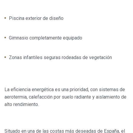
datos de uso que hacen los usuarios del servicio. Permiten
guardar la información de preferencia del usuario para
mejorar la calidad de nuestros servicios y para ofrecer una
mejor experiencia a través de productos recomendados.
Piscina exterior de diseño
Marketing y publicidad
Gimnasio completamente equipado
Estas cookies son utilizadas para almacenar información
sobre las preferencias y elecciones personales del usuario
a través de la observación continuada de sus hábitos de
navegación. Gracias a ellas, podemos conocer los hábitos
Zonas infantiles seguras rodeadas de vegetación
de navegación en el sitio web y mostrar publicidad
relacionada con el perfil de navegación del usuario.
La eficiencia energética es una prioridad, con sistemas de
aerotermia, calefacción por suelo radiante y aislamiento de
alto rendimiento.
Situado en una de las costas más deseadas de España, el