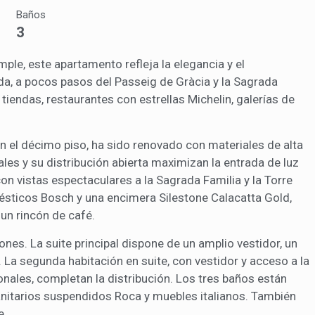
icas y personalización
Baños
n realizar el seguimiento y análisis del comportamiento de los usuarios
3
b. La información recogida mediante este tipo de cookies se utiliza en l
n de la actividad de la web para la elaboración de perfiles de navegac
rios con el fin de introducir mejoras en función del análisis de los dato
ample, este apartamento refleja la elegancia y el
en los usuarios del servicio. Permiten guardar la información de prefe
ada, a pocos pasos del Passeig de Gràcia y la Sagrada
ario para mejorar la calidad de nuestros servicios y para ofrecer una m
ncia a través de productos recomendados.
tiendas, restaurantes con estrellas Michelin, galerías de
ing y publicidad
 el décimo piso, ha sido renovado con materiales de alta
ookies son utilizadas para almacenar información sobre las preferencia
es y su distribución abierta maximizan la entrada de luz
nes personales del usuario a través de la observación continuada de s
 de navegación. Gracias a ellas, podemos conocer los hábitos de nave
con vistas espectaculares a la Sagrada Familia y la Torre
tio web y mostrar publicidad relacionada con el perfil de navegación del
ésticos Bosch y una encimera Silestone Calacatta Gold,
.
Guardar configuración
Aceptar todas
un rincón de café.
es. La suite principal dispone de un amplio vestidor, un
. La segunda habitación en suite, con vestidor y acceso a la
ionales, completan la distribución. Los tres baños están
anitarios suspendidos Roca y muebles italianos. También
e.