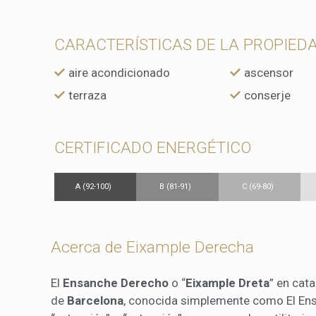
CARACTERÍSTICAS DE LA PROPIED
aire acondicionado
ascensor
terraza
conserje
CERTIFICADO ENERGÉTICO
A (92-100)
B (81-91)
C (69-80)
Acerca de Eixample Derecha
El
Ensanche Derecho
o “
Eixample Dreta
” en cata
de
Barcelona
, conocida simplemente como El En