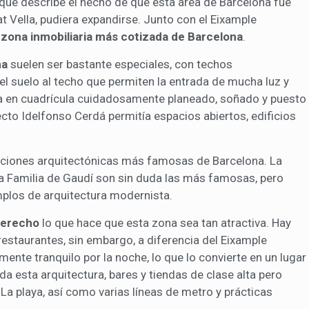
o que describe el hecho de que esta área de Barcelona fue
at Vella, pudiera expandirse. Junto con el Eixample
a
zona inmobiliaria más cotizada de Barcelona
.
ha
suelen ser bastante especiales, con techos
l suelo al techo que permiten la entrada de mucha luz y
ema en cuadrícula cuidadosamente planeado, soñado y puesto
ecto Idelfonso Cerdá permitía espacios abiertos, edificios
eaciones arquitectónicas más famosas de Barcelona. La
da Familia de Gaudí son sin duda las más famosas, pero
mplos de arquitectura modernista.
Derecho
lo que hace que esta zona sea tan atractiva. Hay
restaurantes, sin embargo, a diferencia del Eixample
mente tranquilo por la noche, lo que lo convierte en un lugar
da esta arquitectura, bares y tiendas de clase alta pero
La playa, así como varias líneas de metro y prácticas