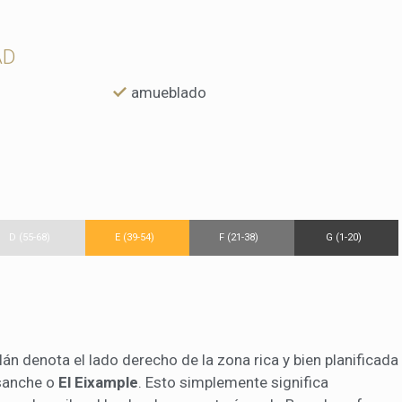
AD
amueblado
D (55-68)
E (39-54)
F (21-38)
G (1-20)
lán denota el lado derecho de la zona rica y bien planificada
sanche o
El Eixample
. Esto simplemente significa