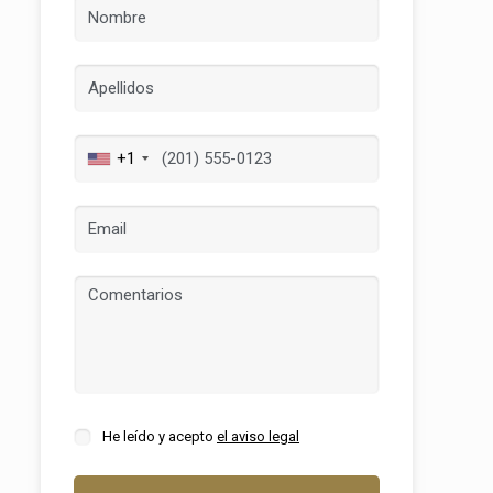
+1
activas
d de
egador
ue
egación
He leído y acepto
el aviso legal