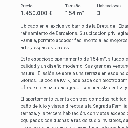
Analít
Precio
Tamaño
Habitaciones
Permite
1.450.000 €
154 m²
3
sitio we
medició
los usua
Ubicado en el exclusivo barrio de la Dreta de l'Eix
que hac
refinamiento de Barcelona. Su ubicación privilegi
del usu
experie
Familia, permite acceder fácilmente a las mejores 
arte y espacios verdes.
Market
Este espacioso apartamento de 154 m², situado en
Estas c
calidad y un diseño moderno. Sus grandes ventanal
eleccio
hábitos
natural. El salón se abre a una terraza en esquina 
en el si
Glòries. La cocina KVIK, equipada con electrodom
usuario
ofrece un espacio acogedor con una isla central y 
El apartamento cuenta con tres cómodas habitacion
baño de lujo y vistas directas a la Sagrada Familia
terraza, y la tercera habitación, con vistas excepc
equipados con duchas a ras de suelo invisibles, s
dispone de un espacio de lavandería independient