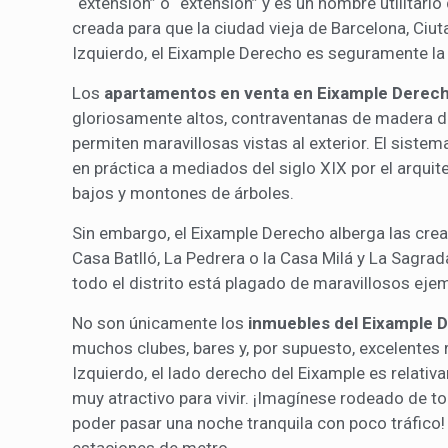
“extensión” o “extensión” y es un nombre utilitari
creada para que la ciudad vieja de Barcelona, Ciut
Izquierdo, el Eixample Derecho es seguramente l
Los
apartamentos en venta en Eixample Derec
gloriosamente altos, contraventanas de madera de
permiten maravillosas vistas al exterior. El sist
en práctica a mediados del siglo XIX por el arquit
bajos y montones de árboles.
Sin embargo, el Eixample Derecho alberga las cr
Casa Batlló, La Pedrera o la Casa Milá y La Sagra
todo el distrito está plagado de maravillosos eje
No son únicamente los
inmuebles del Eixample 
muchos clubes, bares y, por supuesto, excelentes 
Izquierdo, el lado derecho del Eixample es relativa
muy atractivo para vivir. ¡Imagínese rodeado de to
poder pasar una noche tranquila con poco tráfico! 
estaciones de metro.