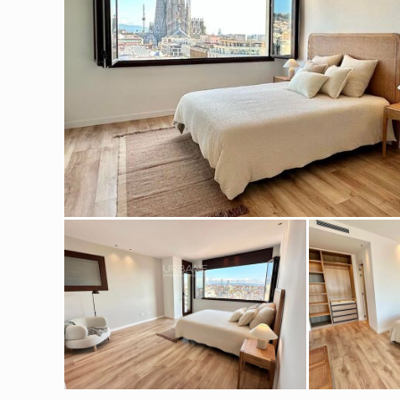
Modif
Técnic
Este sit
mejorar
instala
pudiend
deberá 
de la p