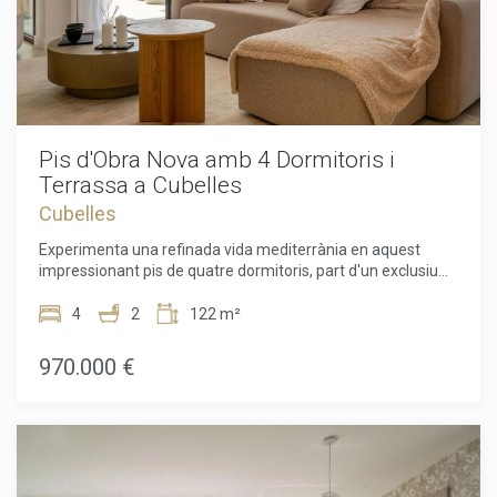
Pis d'Obra Nova amb 4 Dormitoris i
Terrassa a Cubelles
Cubelles
Experimenta una refinada vida mediterrània en aquest
impressionant pis de quatre dormitoris, part d'un exclusiu
complex residencial d'obra nova dissenyat pel reconegut
estudi MIAS Arquitectos. Situat a pocs passos de les
4
2
122 m²
platges de sorra daurada de Cubelles, aquesta propietat
excepcional combina arquitectura contemporània,
970.000 €
instal·lacions de primer nivell i l'elegància relaxada de la vida
al costat del mar.Curosament dissenyat per maximitzar la
llum, l'espai i el confort, el pis ofereix una combinació
perfecta de funcionalitat i sofisticació. Un acollidor rebedor
dona pas a una àmplia zona d'estar de concepte obert, on la
meva moderna cuina s'integra de forma fluida amb el