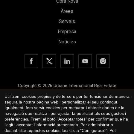
Obra Nova
Àrees
Serveis
Empresa
Notícies
Guardar configuració
Acceptar totes
Copyright © 2026 Urbane International Real Estate
Avís legal
Utilitzem cookies pròpies y de tercers per fer funcionar de manera
segura la nostra pàgina web i personalitzar el seu contingut.
Política de privacitat
Igualment, fem servir cookies per mesurar i obtenir dades de la
navegació que realitza i per ajustar la publicitat als seus gustos i
Polí­tica de cookies
preferències. Premi el botó "Acceptar totes" per confirmar que ha
llegit i acceptat l'informació presentada. Per administrar o
by
iEstrategic
deshabilitar aquestes cookies faci clic a "Configuració". Pot