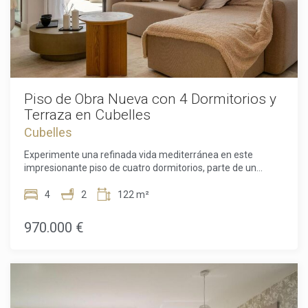
Piso de Obra Nueva con 4 Dormitorios y
Terraza en Cubelles
Cubelles
Experimente una refinada vida mediterránea en este
impresionante piso de cuatro dormitorios, parte de un
exclusivo complejo residencial de obra nueva diseñado por
el reconocido estudio MIAS Arquitectos. Situado a solo unos
4
2
122 m²
pasos de las playas de arena dorada de Cubelles, esta
propiedad excepcional combina arquitectura
970.000 €
contemporánea, instalaciones de primer nivel y la elegancia
relajada de la vida junto al mar.Cuidadosamente diseñado
para maximizar la luz, el espacio y la comodidad, el piso
ofrece una combinación perfecta de funcionalidad y
sofisticación. Un acogedor recibidor da paso a una amplia
zona de estar de concepto abierto, donde la moderna