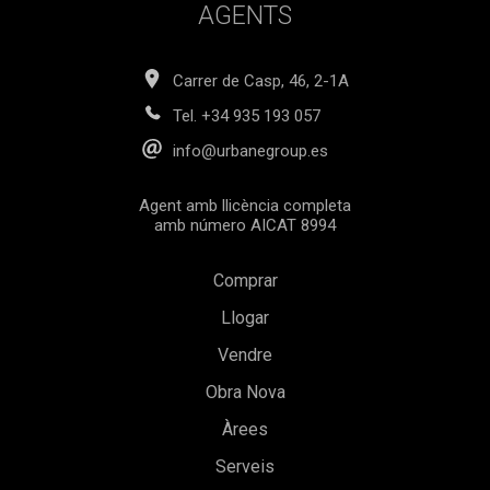
AGENTS
Carrer de Casp, 46, 2-1A
Tel.
+34 935 193 057
info@urbanegroup.es
Agent amb llicència completa
amb número AICAT 8994
Comprar
Llogar
Vendre
Obra Nova
Àrees
Serveis