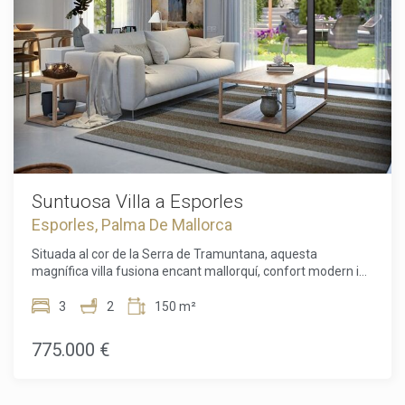
espaioses, ideals per a una família o per rebre convidats,
així com de 2 banys elegants (un d'ells en suite) i un WC per
a convidats.L'interior destaca per materials nobles i una
estètica cuidada, amb una cuina totalment equipada que
s'obre a un ampli saló. Aquest espai acollidor ofereix accés
directe a una preciosa terrassa de 45,74 m², ideal per
organitzar menjars a l'aire lliure o relaxar-se davant d'un
entorn verdós.La vila també compta amb un jardí privat de
25,24 m², una veritable joia de vegetació on podrà gaudir del
clima mediterrani amb total tranquil·litat. Pensat per a un
mínim manteniment, està equipat amb un sistema
d'irrigació automàtic que garanteix un espai sempre verd
Suntuosa Villa a Esporles
amb un baix consum d'aigua.Un aparcament privat amb
Esporles, Palma De Mallorca
accés directe completa aquesta propietat, oferint gran
comoditat en el dia a dia.Amb la seva arquitectura
Situada al cor de la Serra de Tramuntana, aquesta
contemporània, la seva ubicació ideal i les seves
magnífica villa fusiona encant mallorquí, confort modern i
prestacions de qualitat, aquesta vila és una veritable
respecte pel medi ambient. Dissenyada per oferir un entorn
invitació a gaudir plenament de la dolçor de la vida
de vida espaiós i lluminós, sedueix per la seva elegància
3
2
150 m²
mallorquina.
atemporal i els seus acabats de qualitat superior.En entrar,
descobrireu un gran espai obert, on la cuina totalment
775.000 €
equipada es fon harmoniosament amb el saló-menjador.
L'espai s'obre a una gran terrassa, ideal per gaudir del sol
mediterrani i organitzar dinars a l'aire lliure en un ambient