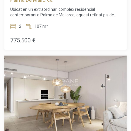
Ubicat en un extraordinari complex residencial
contemporani a Palma de Mallorca, aquest refinat pis de
dos dormitoris representa la síntesi perfecta entre disseny
d'avantguarda, sostenibilitat i excel·lència habitacional.
2
107 m²
Pensat per a aquells que busquen un habitatge d'alt nivell o
una inversió prestigiosa, l'immoble ofereix espais amplis,
775.500 €
lluminosos i cuidats fins al mínim detall, ideals per gaudir
plenament de l'estil de vida de l'illa. L'entrada s'obre a una
elegant zona d'estar concebuda com un modern espai
obert, on la llum natural inhunda la joia a través de grans
finestrals que creen una perfecta continuïtat entre l'interior
i l'exterior. La cuina integrada és una obra mestra de
funcionalitat i estètica: lliurada totalment moblada amb
mobles en tons clars, compta amb taulers de treball i
entrepans en quars compacte Silestone de gran qualitat i
està equipada amb electrodomèstics encastats Siemens
d'alta gamma, que inclouen forn, frigorífic, rentavaixelles i
campana extractora integrada. La zona de nit consta de dos
acollidors dormitoris, dels quals el principal disposa
d'elegants armaris encastats coordinats i totalment
equipats al seu interior. Els banys destaquen pel seu estil
minimalista i refinat, equipats amb moble de lavabo suspès