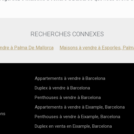
vous une vill
avec salon, 
harmonieuse
Les finition
la fois raffi
propre salle
partagent u
optimal tout
RECHERCHES CONNEXES
climatisatio
chaude et d'u
ndre à Palma De Mallorca
Maisons à vendre à Esporles, Palm
Les revêteme
une ambianc
communs soig
de parking pr
confort et de
Appartements à vendre à Barcelona
constitue un
l'un des empl
Duplex à vendre à Barcelona
pour y vivre 
harmonie ave
Penthouses à vendre à Barcelona
Appartements à vendre à Eixample, Barcelona
ons
Penthouses à vendre à Eixample, Barcelona
Duplex en venta en Eixample, Barcelona