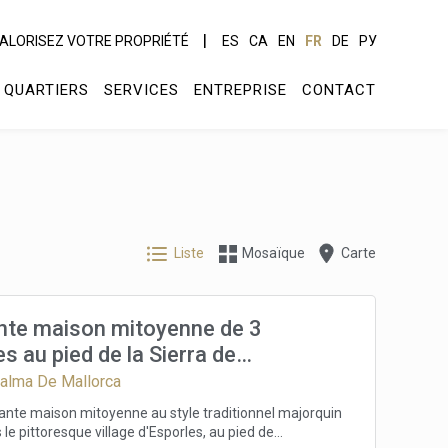
ALORISEZ VOTRE PROPRIÉTÉ
ES
CA
EN
FR
DE
РУ
QUARTIERS
SERVICES
ENTREPRISE
CONTACT
Liste
Mosaïque
Carte
te maison mitoyenne de 3
 au pied de la Sierra de
ana à Majorque
Palma De Mallorca
nte maison mitoyenne au style traditionnel majorquin
 le pittoresque village d'Esporles, au pied de