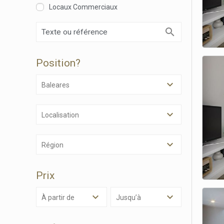
Locaux Commerciaux
Modif
Position?
Techni
Ce site 
Baleares
d'amélio
L'utilis
empêcher
telle ac
Localisation
Analys
Région
Ils perm
informat
Web pour
Prix
amélior
utilisat
préféren
à partir de
Jusqu’à
meilleu