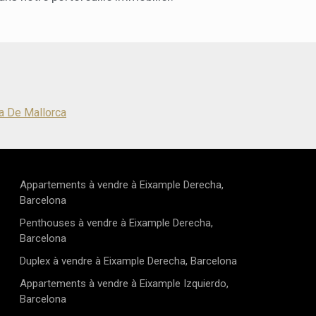
a où tradition et modernité se conjuguent
salle à manger et cuisine moderne entièrement équipée.
ment, dans un environnement naturel d'exception.
s haut de gamme et le design épuré apportent un style à
né et chaleureux. La chambre principale dispose de sa
 de bains, tandis que les deux autres chambres se
ne salle d'eau élégamment aménagée. Pour un confort
e l'année, l'appartement est équipé d'un système de
n gainable, d'un système aérothermique pour l'eau
n chauffage au sol électrique dans les salles de bains.
a De Mallorca
nts en grès cérame et les teintes neutres apportent
e élégante. Le complexe comprend des jardins
nés et deux piscines, dont une pour enfants. Une place
ivative au rez-de-chaussée est incluse, pour plus de
 sécurité. Prévu pour être livré en juillet 2026, ce bien
e opportunité rare d'acquérir un appartement neuf dans
Appartements à vendre à Eixample Derecha,
acements côtiers les plus recherchés de l'île. Que ce soit
Barcelona
ou pour les vacances, il offre un cadre de vie privilégié en
Penthouses à vendre à Eixample Derecha,
c la nature.
Barcelona
Duplex à vendre à Eixample Derecha, Barcelona
Appartements à vendre à Eixample Izquierdo,
Barcelona