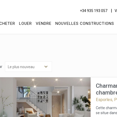
+34 935 193 057
V
CHETER
LOUER
VENDRE
NOUVELLES CONSTRUCTIONS
ar
Charman
chambres
Tramunt
Esporles, 
Cette charma
se situe dans