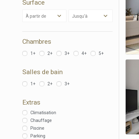
Surface
Market
Ces cook
à partir de
Jusqu’à
personne
navigat
site Web
Chambres
1+
2+
3+
4+
5+
Salles de bain
1+
2+
3+
Extras
Climatisation
Chauffage
Piscine
Parking