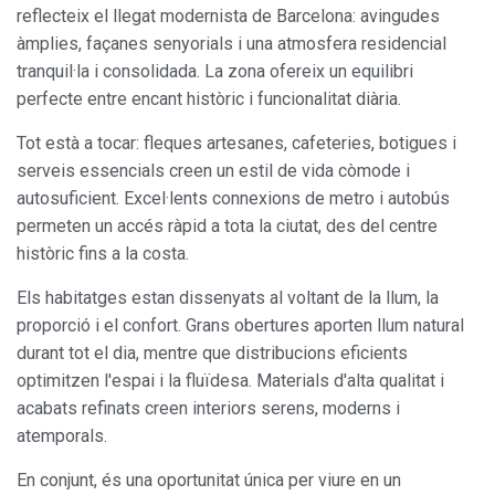
reflecteix el llegat modernista de Barcelona: avingudes
àmplies, façanes senyorials i una atmosfera residencial
tranquil·la i consolidada. La zona ofereix un equilibri
perfecte entre encant històric i funcionalitat diària.
Tot està a tocar: fleques artesanes, cafeteries, botigues i
serveis essencials creen un estil de vida còmode i
autosuficient. Excel·lents connexions de metro i autobús
permeten un accés ràpid a tota la ciutat, des del centre
històric fins a la costa.
Els habitatges estan dissenyats al voltant de la llum, la
proporció i el confort. Grans obertures aporten llum natural
durant tot el dia, mentre que distribucions eficients
optimitzen l'espai i la fluïdesa. Materials d'alta qualitat i
Modificar cookies
acabats refinats creen interiors serens, moderns i
atemporals.
Sempre activades
Tècniques i funcionals
En conjunt, és una oportunitat única per viure en un
Aquest lloc web utilitza cookies pròpies per recopilar