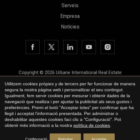
Serveis
Guardar configuració
Acceptar totes
Empresa
Notícies
Copyright © 2026 Urbane International Real Estate
Avís legal
Utilitzem cookies pròpies y de tercers per fer funcionar de manera
segura la nostra pàgina web i personalitzar el seu contingut.
Política de privacitat
Igualment, fem servir cookies per mesurar i obtenir dades de la
navegació que realitza i per ajustar la publicitat als seus gustos i
Polí­tica de cookies
preferències. Premi el botó "Acceptar totes" per confirmar que ha
llegit i acceptat l'informació presentada. Per administrar o
by
iEstrategic
deshabilitar aquestes cookies faci clic a "Configuració". Pot
obtenir més informació a la nostra
política de cookies
.
Sol·liciti més informació
Configuració
Rebutjar
Acceptar