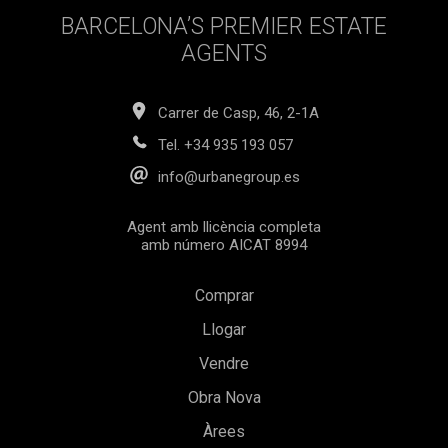
BARCELONA’S PREMIER ESTATE
AGENTS
Carrer de Casp, 46, 2-1A
Tel.
+34 935 193 057
info@urbanegroup.es
Agent amb llicència completa
amb número AICAT 8994
Comprar
Llogar
Vendre
Obra Nova
Àrees