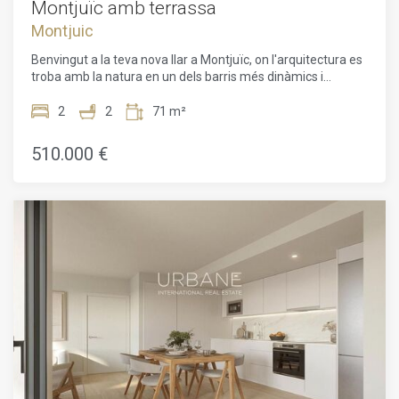
Montjuïc amb terrassa
Montjuic
Benvingut a la teva nova llar a Montjuïc, on l'arquitectura es
troba amb la natura en un dels barris més dinàmics i
desitjats de Barcelona. Aquest espaiós pis de 78 m² ofereix
2 dormitoris i 2 banys, dissenyat perfectament per
2
2
71 m²
combinar confort, elegància i sostenibilitat. Amb abundant
llum natural, grans finestres i una petita terrassa privada, el
510.000 €
pis ofereix una distribució oberta i lluminosa que millora la
connexió entre els espais interiors i exteriors. Situat al
costat dels amplis paisatges verds del Parc de Montjuïc, la
residència forma part d'un projecte arquitectònic innovador
d'Adoras Atelier Arquitectura, un estudi reconegut pel seu
enfocament sostenible, lliure i contemporani del disseny. El
disseny de l'edifici integra la sofisticació urbana amb la
serenor de la natura, oferint un estil de vida inspirador que
reflecteix el millor de l'esperit mediterrani. L'habitatge
forma part d'un complex residencial que compta amb
zones comunitàries dissenyades meticulosament, incloent-
hi un gimnàs i una terrassa amb piscina, que conviden els
residents a relaxar-se mentre gaudeixen d'unes vistes
panoràmiques de la ciutat. La seva ubicació estratègica us
situa a pocs minuts de serveis essencials: escoles,