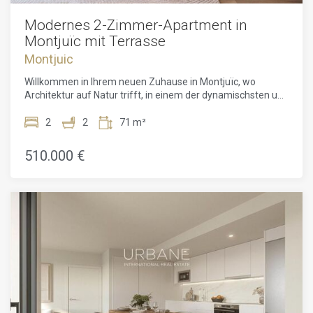
Modernes 2-Zimmer-Apartment in
Montjuïc mit Terrasse
Montjuic
Willkommen in Ihrem neuen Zuhause in Montjuïc, wo
Architektur auf Natur trifft, in einem der dynamischsten und
begehrtesten Viertel Barcelonas. Diese geräumige 78 m²
große Wohnung bietet 2 Schlafzimmer und 2 Bäder, die
2
2
71 m²
perfekt gestaltet sind, um Komfort, Eleganz und
Nachhaltigkeit zu vereinen. Mit viel natürlichem Licht,
510.000 €
großen Fenstern und einer kleinen privaten Terrasse bietet
die Wohnung ein offenes und helles Layout, das die
Verbindung zwischen Innen- und Außenräumen verbessert.
Die Wohnung liegt direkt neben der weitläufigen grünen
Landschaft des Montjuïc-Parks und ist Teil eines
innovativen architektonischen Projekts von Adoras Atelier
Arquitectura, einem renommierten Studio, das für seinen
nachhaltigen, freigeistigen und zeitgenössischen
Designansatz bekannt ist. Das Design des Gebäudes
verbindet urbane Raffinesse mit der Gelassenheit der Natur
und bietet einen inspirierenden Lebensstil, der das Beste
des mediterranen Geistes widerspiegelt. Die Wohnung ist