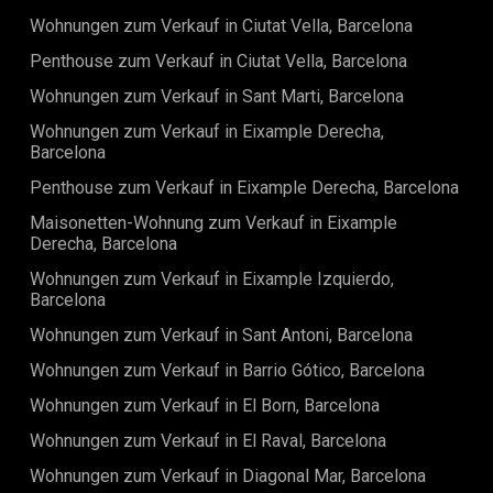
Sie Urbane International Real Estate noch heute.Der
gestalteter Gemeinschaftspool und ein voll ausgestattetes
Verkaufspreis beinhaltet keine Steuern, Notar- oder
Wohnungen zum Verkauf in Ciutat Vella, Barcelona
Fitnessstudio zur Verfügung – eine seltene Kombination,
Registerkosten, Maklergebühren oder
die Resort-ähnliches Wohnen im Herzen Barcelonas
Penthouse zum Verkauf in Ciutat Vella, Barcelona
hypothekenbezogene Kosten, falls zutreffend.
ermöglicht. Diese Gemeinschaftsbereiche steigern den
Wohnungen zum Verkauf in Sant Marti, Barcelona
Lebenswert erheblich, sei es für das tägliche Training,
entspannte Wochenenden oder den Empfang von Gästen.
Wohnungen zum Verkauf in Eixample Derecha,
Die Lage in Montjuïc ist eines der größten Highlights dieser
Barcelona
Immobilie. Bekannt für seine Grünflächen, kulturellen
Sehenswürdigkeiten und Panoramablicke über die Stadt
Penthouse zum Verkauf in Eixample Derecha, Barcelona
und das Meer, bietet Montjuïc eine einzigartige Mischung
Maisonetten-Wohnung zum Verkauf in Eixample
aus Natur und urbanem Komfort. Zu den Wahrzeichen der
Derecha, Barcelona
Gegend zählen der Magische Brunnen, das MNAC-Museum,
die olympischen Anlagen sowie weitläufige Parks, die sich
Wohnungen zum Verkauf in Eixample Izquierdo,
ideal zum Spazierengehen, Joggen oder Radfahren eignen.
Barcelona
Gleichzeitig besteht eine hervorragende
Verkehrsanbindung mit einfachem Zugang zur Plaça
Wohnungen zum Verkauf in Sant Antoni, Barcelona
Espanya, ins Stadtzentrum, zum Flughafen und zum
Wohnungen zum Verkauf in Barrio Gótico, Barcelona
Strand. Das Viertel entwickelt sich stetig weiter und wird
dadurch sowohl für Lifestyle-Käufer als auch für
Wohnungen zum Verkauf in El Born, Barcelona
langfristige Investoren immer attraktiver. Mit einem
Gesamtpreis von 420.000 € stellt diese Immobilie eine
Wohnungen zum Verkauf in El Raval, Barcelona
herausragende Gelegenheit dar, sich ein modernes und
energieeffizientes Zuhause in einer wachsenden Gegend
Wohnungen zum Verkauf in Diagonal Mar, Barcelona