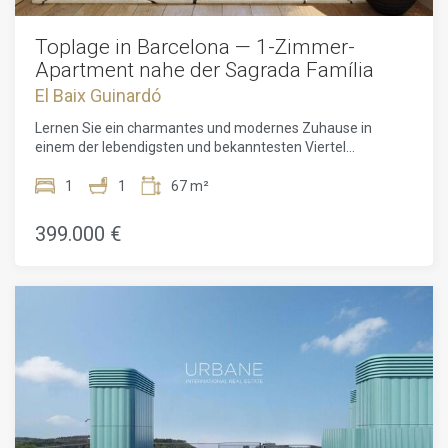
Rückzugsort in einem der begehrtesten Stadtteile
Barcelonas suchen.
Toplage in Barcelona — 1-Zimmer-
Apartment nahe der Sagrada Família
El Baix Guinardó
Lernen Sie ein charmantes und modernes Zuhause in
einem der lebendigsten und bekanntesten Viertel
Barcelonas kennen. Dieses stilvolle Apartment mit einem
Schlafzimmer vereint Komfort, zeitgemäßes Design und
1
1
67 m²
hervorragende Anbindung in idealer Weise. Im beliebten
Stadtteil Sagrada Família gelegen, befinden sich berühmte
399.000 €
Sehenswürdigkeiten, vielfältige Gastronomie, lokale Märkte
und optimale Verkehrsanbindungen direkt vor der Tür.Das
Apartment befindet sich im ersten Stock und bietet auf
67,34 m² eine durchdachte Raumaufteilung mit viel
Komfort. Der helle Wohnbereich lädt zum Entspannen oder
zu geselligen Abenden ein und schafft eine moderne,
freundliche Atmosphäre. Das Schlafzimmer ist
komfortabel geschnitten und bietet einen ruhigen
Rückzugsort. Ein modernes Badezimmer mit hochwertigen
Ausstattungen vervollständigt das Angebot.Die Lage ist ein
absolutes Highlight. In einem Viertel voller Kultur, Leben und