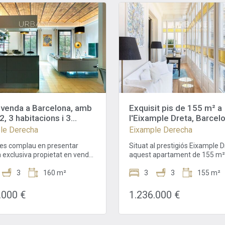
 venda a Barcelona, amb
Exquisit pis de 155 m² a
, 3 habitacions i 3
l'Eixample Dreta, Barcel
 Ascensor i Aire
le Derecha
Eixample Derecha
ionat.
es complau en presentar
Situat al prestigiós Eixample D
 exclusiva propietat en venda,
aquest apartament de 155 m²
ctacular pis de 160 m² situat
la combinació perfecta de con
igiós barri de l'Eixample Dret
3
160 m²
estil i tranquil·litat. És una opci
3
3
155 m²
lona, a prop de la icònica
per a aquells que busquen un
atalunya. Aquesta joia
experiència de vida luxosa i tra
.000 €
1.236.000 €
tònica, situada en una finca
en un dels barris més desitjat
sta meticulosament
Barcelona.El espaiós i lluminós
itada, representa una
menjador és el cor de la llar, p