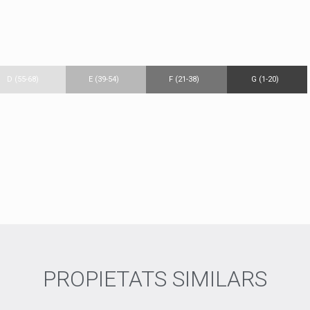
D (55-68)
E (39-54)
F (21-38)
G (1-20)
PROPIETATS SIMILARS