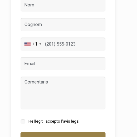
+1
tivades
 de
tal·lació
 així ho
n
na web.
oc web.
urament
 servei.
He llegit i accepto
l'avís legal
 dels
s.