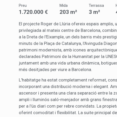
Preu
Mida
Terrassa
Marketi
1.720.000 €
203 m²
3 m²
Aqueste
preferèn
El projecte Roger de Llúria ofereix espais amplis, 
dels se
navegaci
privilegiada al mateix centre de Barcelona, combin
l'usuari.
a la Dreta de l'Eixample, un dels barris més prestig
minuts de la Plaça de Catalunya, l'Avinguda Diagon
patrimoni modernista, amb icones arquitectòniques
declarades Patrimoni de la Humanitat per la UNESC
juntament amb una vida urbana dinàmica, botigues, 
més desitjades per viure a Barcelona.
L'habitatge ha estat completament reformat, conser
incorporant una distribució moderna i elegant. Amb
ascensor i presenta una clara separació entre la zo
ampli i lluminós saló-menjador amb grans finestral
per a l'ús diari com per rebre convidats. La propi
oferint comoditat i flexibilitat. La suite principal