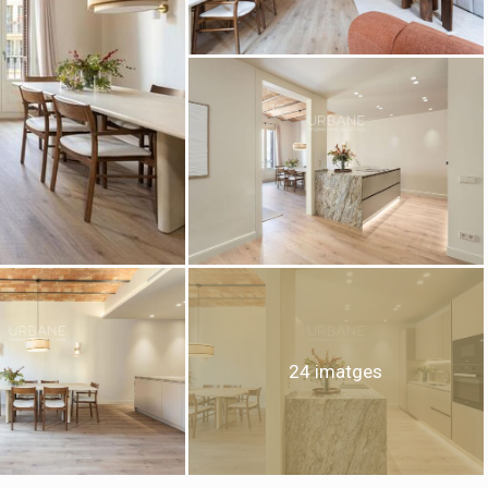
icar cookies
ues i funcionals
Sempre ac
loc web utilitza cookies pròpies per recopilar informació amb la finalitat
 els nostres serveis. Si continua navegant, suposa l'acceptació de la ins
ateixes. L'usuari té la possibilitat de configurar el navegador podent, si
 impedir que siguin instal·lades al disc dur, encara que haurà de tenir e
que aquesta acció podrà ocasionar dificultats de navegació de la pàgi
iques i personalització
24 imatges
n fer el seguiment i l'anàlisi del comportament dels usuaris d'aquest ll
rmació recollida mitjançant aquest tipus de cookies s'utilitza en el mes
ivitat del web per a l'elaboració de perfils de navegació dels usuaris per
r millores en funció de l'anàlisi de les dades d'ús que fan els usuaris del
 desar la informació de preferència de l'usuari per millorar la qualitat
 serveis i oferir una millor experiència a través de productes recomanat