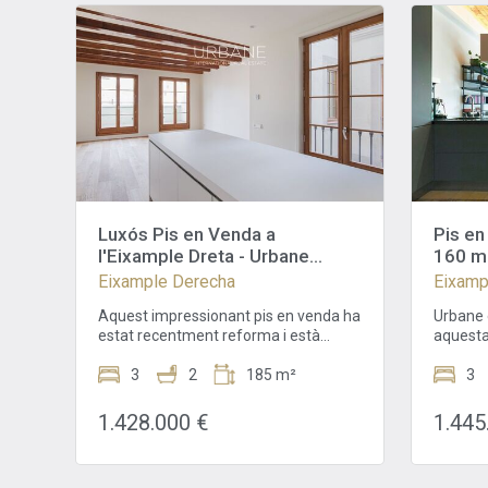
Luxós Pis en Venda a
Pis en
l'Eixample Dreta - Urbane
160 m2
International Real Estate
banys,
Eixample Derecha
Eixamp
condic
Aquest impressionant pis en venda ha
Urbane 
estat recentment reforma i està
aquesta
situat al prestigiós barri de l'Eixample
un espe
Dreta, a només uns passos del
3
2
185 m²
al prest
3
Passeig de Gràcia i la Plaça Catalunya.
de Barce
Amb una ubicació privilegiada,
Plaça C
1.428.000 €
1.445
aquesta propietat ofereix un estil de
arquitec
vida de luxe en una de les zones més
moderni
desitjades de Barcelona. Ubicat al
rehabil