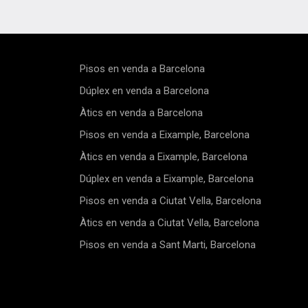
tat d'inversió sòlida i
per a reunions familiars o per 
a, oferint no només un retorn
convidats. Al costat del saló e
 sinó també un estil de vida
una encantadora terrassa inter
e.El pis ha estat
lloc ideal per relaxar-se i gaudi
ament reformat amb un gust
moments tranquils a l'aire lliu
 i moblat per oferir confort i
gran cuina totalment equipad
Pisos en venda a Barcelona
cada detall. L'habitatge
oberta al menjador, creant un
 per la seva àmplia sala
fluïdesa moderna i funcional e
Dúplex en venda a Barcelona
-menjador integrada amb una
espais. L'apartament compta
Àtics en venda a Barcelona
e disseny Arclinea, equipada
tres dormitoris en suite, cada
ctrodomèstics d'alta gamma
amb el seu propi bany privat,
Pisos en venda a Eixample, Barcelona
u, la qual cosa garanteix una
proporcionant privacitat i conf
cia culinària de primer nivell.
a tothom.Els acabats d'alta qu
Àtics en venda a Eixample, Barcelona
compta amb instal·lacions
inclouen terres de parquet i s
s com una televisió HD i
alts, cosa que enriqueix la sen
Dúplex en venda a Eixample, Barcelona
 a internet de fibra òptica,
d'espai i llum. L'apartament e
Pisos en venda a Ciutat Vella, Barcelona
ant el màxim entreteniment i
equipat amb aire condicionat i
vitat. La lluminositat és un
calefacció per conductes per g
Àtics en venda a Ciutat Vella, Barcelona
nista central en aquest espai,
el confort durant tot l'any.Situ
als seus alts sostres i sòls
edifici històric dels anys 20, la
Pisos en venda a Sant Marti, Barcelona
cs originals que reflecteixen la
propietat ha estat cuidada a
ural i afegeixen un caràcter
meticulositat, conservant el s
 propietat. El pis inclou tres
encant original i oferint comod
ions dobles amb sòls de
modernes com ascensor.La vi
 que ofereixen un ambient
zona de l'Eixample Dreta ofer