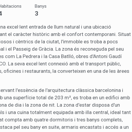
Habitacions
Banys
ng i publicitat
4
3
s cookies són utilitzades per emmagatzemar informació sobre les
cies i les eleccions personals de l'usuari a través de l'observació cont
una excel·lent entrada de llum natural i una ubicació
us hàbits de navegació. Gràcies a elles, podem conèixer els hàbits de
ó al lloc web i mostrar publicitat relacionada amb el perfil de navegac
ant el caràcter històric amb el confort contemporani. Situat
iosos i cèntrics de la ciutat, l'immoble es troba a pocs
al i el Passeig de Gràcia. La zona és reconeguda pel seu
Guardar configuració
Acceptar totes
 com La Pedrera i la Casa Batlló, obres d'Antoni Gaudí
O. La seva excel·lent connexió amb el transport públic,
oficines i restaurants, la converteixen en una de les àrees
vant l'essència de l'arquitectura clàssica barcelonina i
 una superfície total de 203 m², es troba en un edifici amb
na de dia i la zona de nit. La zona d'estar disposa d'un
s i una cuina totalment equipada amb illa central, ideal tant
etat compta amb quatre dormitoris i tres banys complets,
 destaca pel seu bany en suite, armaris encastats i accés a un