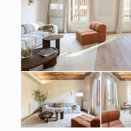
Modif
Tècniq
Aquest l
millorar
de les m
desitja,
compte 
Analít
Permete
La info
de l'act
introdui
Permeten
nostres