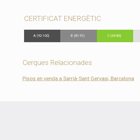
CERTIFICAT ENERGÈTIC
A (92-100)
B (81-91)
C (69-80)
Cerques Relacionades
Pisos en venda a Sarrià-Sant Gervasi, Barcelona