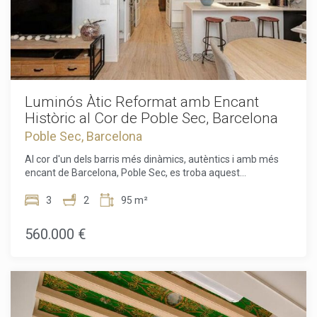
Luminós Àtic Reformat amb Encant
Històric al Cor de Poble Sec, Barcelona
Poble Sec, Barcelona
Al cor d'un dels barris més dinàmics, autèntics i amb més
encant de Barcelona, Poble Sec, es troba aquest
extraordinari àtic reformat situat a la cinquena planta d'un
elegant edifici històric que data de mil nou-cents trenta,
3
2
95 m²
amb ascensor i una meravellosa terrassa comunitària.
Oferint una superfície construïda de noranta-cinc metres
560.000 €
quadrats i aproximadament vuitanta-sis metres quadrats
útils, la propietat representa un equilibri perfecte entre el
caràcter històric de l'arquitectura tradicional catalana i les
comoditats de la vida moderna.La reforma integral del pis
es va dur a terme amb una minuciosa atenció als detalls per
destacar els seus elements originals d'època, incloent els