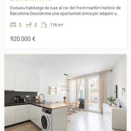
impostos, despeses de notaria ni de registre, honoraris
Exclusiu habitatge de luxe al cor del front marítim històric de
d'agència ni despeses relacionades amb la hipoteca (si
Barcelona Descobreixi una oportunitat única per adquirir un
escau).
exclusiu habitatge de luxe recentment reformat en una de
les ubicacions més prestigioses del front marítim de
2
2
116 m²
Barcelona. Situat al cor del barri històric de la Ribera, a
Ciutat Vella, aquest elegant apartament de 116 m² combina
920.000 €
a la perfecció l'encant arquitectònic atemporal amb un
disseny contemporani, creant una llar tan sofisticada com
acollidora. Ubicat en un edifici emblemàtic de 1850,
catalogat com a Bé d'Interès Local, l'habitatge ha estat
reformat amb materials i acabats d'alta qualitat, preservant
acuradament el seu caràcter original. Els seus sostres
originals amb detalls ornamentals aporten elegància i
personalitat, integrant-se harmoniosament amb els
acabats moderns. Dissenyat per gaudir d'un estil de vida
exclusiu, l'apartament ofereix una àmplia i lluminosa zona
d'estar amb cuina de concepte obert, perfecta tant per al
dia a dia com per rebre convidats. L'habitatge es ven
completament moblat, llest per entrar-hi a viure des del
primer dia. La distribució disposa de dos amplis dormitoris i
dos elegants banys, oferint comoditat, privacitat i
funcionalitat. Els seus balcons amb vistes a la Plaça
d'Antonio López permeten gaudir de l'ambient vibrant d'una