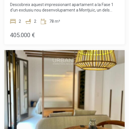
Descobreix aquest impressionant apartament a la Fase 1
d'un exclusiu nou desenvolupament a Montjuïc, un dels
barris en pendent més icònics i vibrants de Barcelona. Situat
a la 3a planta, aquest habitatge dissenyat amb cura ofereix
2
2
78 m²
51,60 m² d'espai ben aprofitat, perfectament
complementat per un balcó privat on podràs gaudir de l'aire
405.000 €
fresc i de vistes obertes.L'apartament disposa de 2
còmodes habitacions i 2 banys moderns, cosa que el fa
ideal per a parelles, petites famílies o per a aquells que
necessiten un espai flexible per a oficina a casa. La
distribució està pensada per maximitzar la llum i la
funcionalitat, creant un ambient lluminós i acollidor a tot
l'habitatge.Els residents de la urbanització gaudeixen de
serveis comuns excepcionals, que inclouen una
espectacular terrassa a la coberta amb piscina i un gimnàs
totalment equipat, el lloc perfecte per relaxar-se, socialitzar
o mantenir-se actiu mentre gaudeixen de vistes
panoràmiques de la ciutat. També hi ha disponible una
plaça d'aparcament opcional.Situat al cor de Montjuïc, la
ubicació ofereix una combinació única de natura, cultura i
comoditat urbana. Des de parcs verds i monuments
històrics fins a un fàcil accés al centre de la ciutat i a la zona
del port, és una de les àrees més desitjades de Barcelona