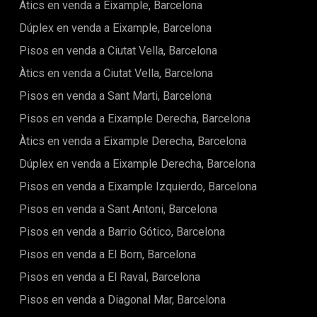
Barcelona.L'interior ofereix un lluminós saló, un ampli
Àtics en venda a Eixample, Barcelona
menjador amb cuina oberta totalment equipada amb
Dúplex en venda a Eixample, Barcelona
electrodomèstics d'alta gamma, tres dormitoris dobles i
tres banys complets amb acabats moderns i elegants.Els
Pisos en venda a Ciutat Vella, Barcelona
sostres alts, els grans finestrals i l'acurada orientació
proporcionen una excel·lent entrada de llum natural i una
Àtics en venda a Ciutat Vella, Barcelona
ventilació òptima durant tot el dia. La reforma ha estat
Pisos en venda a Sant Marti, Barcelona
executada amb materials de primera qualitat, incorporant
finestres amb doble envidrament, climatització per
Pisos en venda a Eixample Derecha, Barcelona
conductes, mobiliari de disseny i una atmosfera càlida i
sofisticada.La propietat es ven completament moblada i
Àtics en venda a Eixample Derecha, Barcelona
equipada, llesta per entrar-hi a viure o com a atractiva
Dúplex en venda a Eixample Derecha, Barcelona
inversió en règim de lloguer temporal, activitat que
actualment genera una rendibilitat interessant.Una
Pisos en venda a Eixample Izquierdo, Barcelona
oportunitat única per a aquells que busquen espai, confort,
una ubicació prime i una terrassa privada en un dels barris
Pisos en venda a Sant Antoni, Barcelona
amb més personalitat de Barcelona.Per a més informació o
Pisos en venda a Barrio Gótico, Barcelona
per concertar una visita privada, no dubti a contactar amb
Urbane International Real Estate.
Pisos en venda a El Born, Barcelona
Pisos en venda a El Raval, Barcelona
Pisos en venda a Diagonal Mar, Barcelona