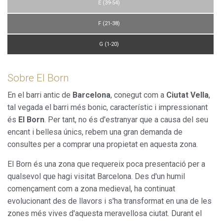
E (39-54)
l'usuari per millorar la qualitat dels nostres serveis i oferir
una millor experiència a través de productes recomanats.
F (21-38)
Marketing i publicitat
G (1-20)
Aquestes cookies són utilitzades per emmagatzemar
informació sobre les preferències i les eleccions personals
de l'usuari a través de l'observació continuada dels seus
Sobre El Born
hàbits de navegació. Gràcies a elles, podem conèixer els
hàbits de navegació al lloc web i mostrar publicitat
En el barri antic de
Barcelona
, conegut com a
Ciutat Vella
,
relacionada amb el perfil de navegació de l'usuari.
tal vegada el barri més bonic, característic i impressionant
és
El Born
. Per tant, no és d'estranyar que a causa del seu
encant i bellesa únics, rebem una gran demanda de
consultes per a comprar una propietat en aquesta zona.
El Born és una zona que requereix poca presentació per a
qualsevol que hagi visitat Barcelona. Des d'un humil
començament com a zona medieval, ha continuat
evolucionant des de llavors i s'ha transformat en una de les
zones més vives d'aquesta meravellosa ciutat. Durant el