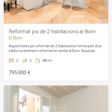
Reformat pis de 2 habitacions al Born.
El Born
Aquest luxós pis reformat de 2 habitacions forma part d'un
edifici recentment reformat en venda al Born. Aquesta
propietat té una superfície habitable de 88 m2. Es troba a
l'Avinguda del Mar, que separa el Barri Gòtic i el Born i
2
2
88 m²
condueix a la platja de la Barceloneta, que és molt a prop de
l'apartament. També és a prop de la Catedral de Santa
795.000 €
Maria del Mar i del Parc de la Ciutadella. Aquesta àrea
disposa de tots els serveis que necessitarà just al costat del
seu nou habitatge!En entrar a l'apartament, trobem l'espai
de la sala d'estar i el menjador. Compta amb una cuina
oberta equipada amb electrodomèstics d'alta gamma. Si
continuem pel passadís principal, trobem un petit espai per
a la bugaderia que condueix al primer bany. El bany té
acabats bonics i una platja de dutxa. Després, tenim