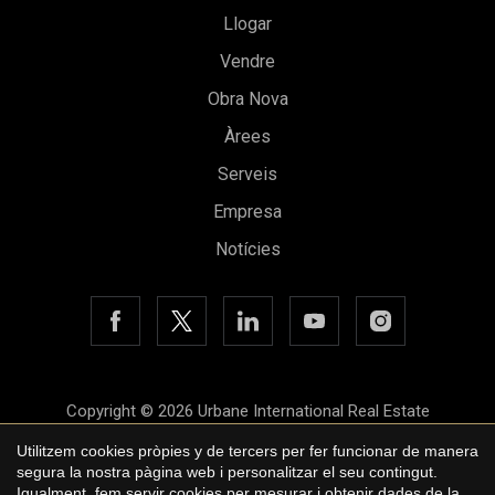
Llogar
Vendre
Obra Nova
Àrees
Guardar configuració
Acceptar totes
Serveis
Empresa
Notícies
Copyright © 2026 Urbane International Real Estate
Avís legal
Utilitzem cookies pròpies y de tercers per fer funcionar de manera
segura la nostra pàgina web i personalitzar el seu contingut.
Política de privacitat
Igualment, fem servir cookies per mesurar i obtenir dades de la