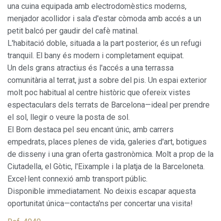
una cuina equipada amb electrodomèstics moderns,
menjador acollidor i sala d'estar còmoda amb accés a un
petit balcó per gaudir del cafè matinal.
L'habitació doble, situada a la part posterior, és un refugi
tranquil. El bany és modern i completament equipat.
Un dels grans atractius és l'accés a una terrassa
comunitària al terrat, just a sobre del pis. Un espai exterior
molt poc habitual al centre històric que ofereix vistes
espectaculars dels terrats de Barcelona—ideal per prendre
el sol, llegir o veure la posta de sol.
El Born destaca pel seu encant únic, amb carrers
empedrats, places plenes de vida, galeries d'art, botigues
de disseny i una gran oferta gastronòmica. Molt a prop de la
Ciutadella, el Gòtic, l'Eixample i la platja de la Barceloneta.
Excel·lent connexió amb transport públic.
Disponible immediatament. No deixis escapar aquesta
oportunitat única—contacta'ns per concertar una visita!