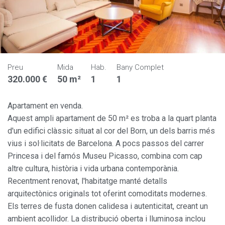
Preu
Mida
Hab.
Bany Complet
320.000 €
50 m²
1
1
Apartament en venda.
Aquest ampli apartament de 50 m² es troba a la quart planta
d'un edifici clàssic situat al cor del Born, un dels barris més
vius i sol·licitats de Barcelona. A pocs passos del carrer
Princesa i del famós Museu Picasso, combina com cap
altre cultura, història i vida urbana contemporània.
Recentment renovat, l'habitatge manté detalls
arquitectònics originals tot oferint comoditats modernes.
Els terres de fusta donen calidesa i autenticitat, creant un
ambient acollidor. La distribució oberta i lluminosa inclou