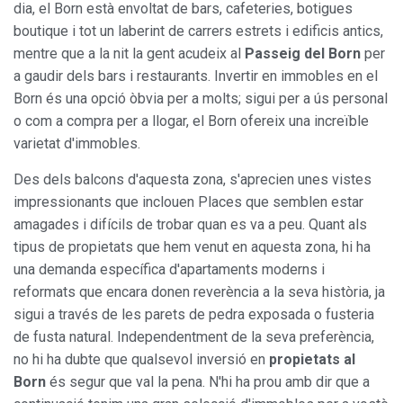
dia, el Born està envoltat de bars, cafeteries, botigues
boutique i tot un laberint de carrers estrets i edificis antics,
mentre que a la nit la gent acudeix al
Passeig del Born
per
a gaudir dels bars i restaurants. Invertir en immobles en el
Born és una opció òbvia per a molts; sigui per a ús personal
o com a compra per a llogar, el Born ofereix una increïble
varietat d'immobles.
Des dels balcons d'aquesta zona, s'aprecien unes vistes
impressionants que inclouen Places que semblen estar
amagades i difícils de trobar quan es va a peu. Quant als
tipus de propietats que hem venut en aquesta zona, hi ha
una demanda específica d'apartaments moderns i
reformats que encara donen reverència a la seva història, ja
sigui a través de les parets de pedra exposada o fusteria
de fusta natural. Independentment de la seva preferència,
no hi ha dubte que qualsevol inversió en
propietats al
Born
és segur que val la pena. N'hi ha prou amb dir que a