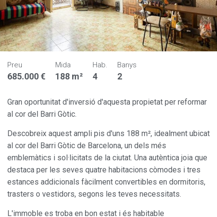
Preu
Mida
Hab.
Banys
685.000 €
188 m²
4
2
Gran oportunitat d'inversió d'aquesta propietat per reformar
al cor del Barri Gòtic.
Descobreix aquest ampli pis d'uns 188 m², idealment ubicat
al cor del Barri Gòtic de Barcelona, un dels més
emblemàtics i sol·licitats de la ciutat. Una autèntica joia que
destaca per les seves quatre habitacions còmodes i tres
estances addicionals fàcilment convertibles en dormitoris,
trasters o vestidors, segons les teves necessitats.
L'immoble es troba en bon estat i és habitable