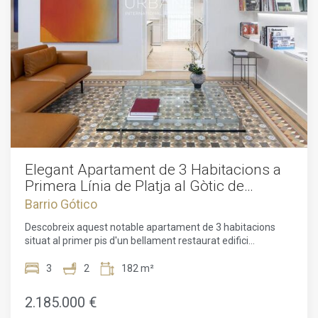
Elegant Apartament de 3 Habitacions a
Primera Línia de Platja al Gòtic de
Barcelona
Barrio Gótico
Descobreix aquest notable apartament de 3 habitacions
situat al primer pis d'un bellament restaurat edifici
modernista al icònic barri gòtic de Barcelona, just davant de
la platja. Amb un preu de 2.185.000 €, aquesta residència
3
2
182 m²
combina encant històric amb elegància contemporània en
un ampli disseny de 182 m².L'apartament compta amb un
2.185.000 €
acollidor vestíbul que s'obre a una generosa sala d'estar-