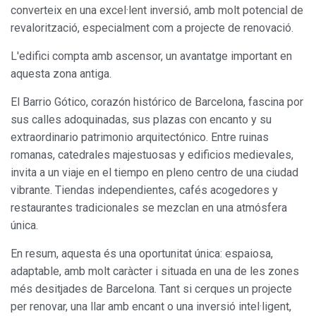
converteix en una excel·lent inversió, amb molt potencial de
revalorització, especialment com a projecte de renovació.
L'edifici compta amb ascensor, un avantatge important en
aquesta zona antiga.
Modificar cookies
El Barrio Gótico, corazón histórico de Barcelona, fascina por
sus calles adoquinadas, sus plazas con encanto y su
extraordinario patrimonio arquitectónico. Entre ruinas
Sempre activades
Tècniques i funcionals
romanas, catedrales majestuosas y edificios medievales,
Aquest lloc web utilitza cookies pròpies per recopilar
invita a un viaje en el tiempo en pleno centro de una ciudad
informació amb la finalitat de millorar els nostres serveis.
vibrante. Tiendas independientes, cafés acogedores y
Si continua navegant, suposa l'acceptació de la instal·lació
de les mateixes. L'usuari té la possibilitat de configurar el
restaurantes tradicionales se mezclan en una atmósfera
navegador podent, si així ho desitja, impedir que siguin
única.
instal·lades al disc dur, encara que haurà de tenir en
compte que aquesta acció podrà ocasionar dificultats de
navegació de la pàgina web.
En resum, aquesta és una oportunitat única: espaiosa,
adaptable, amb molt caràcter i situada en una de les zones
Analítiques i personalització
més desitjades de Barcelona. Tant si cerques un projecte
per renovar, una llar amb encant o una inversió intel·ligent,
Permeten fer el seguiment i l'anàlisi del comportament