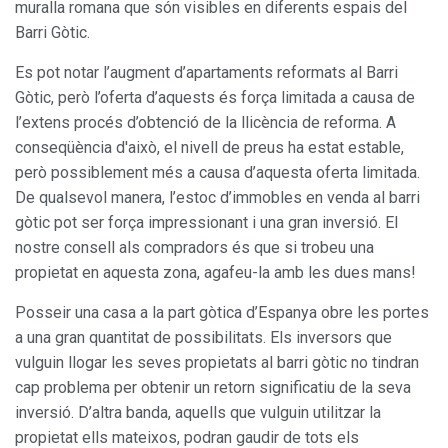
muralla romana que són visibles en diferents espais del
Barri Gòtic.
Es pot notar l’augment d’apartaments reformats al Barri
Gòtic, però l’oferta d’aquests és força limitada a causa de
l’extens procés d’obtenció de la llicència de reforma. A
conseqüència d'això, el nivell de preus ha estat estable,
però possiblement més a causa d’aquesta oferta limitada.
De qualsevol manera, l’estoc d’immobles en venda al barri
gòtic pot ser força impressionant i una gran inversió. El
nostre consell als compradors és que si trobeu una
propietat en aquesta zona, agafeu-la amb les dues mans!
Posseir una casa a la part gòtica d’Espanya obre les portes
a una gran quantitat de possibilitats. Els inversors que
vulguin llogar les seves propietats al barri gòtic no tindran
cap problema per obtenir un retorn significatiu de la seva
inversió. D’altra banda, aquells que vulguin utilitzar la
propietat ells mateixos, podran gaudir de tots els