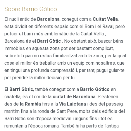
Sobre Barrio Gótico
El nucli antic de
Barcelona
, conegut com a
Cuitat Vella
,
està dividit en diferents espais com el Born i el Raval, però
potser el barri més emblemàtic de la Cuitat Vella ,
Barcelona és el
Barri Gòtic
. No obstant això, buscar béns
immobles en aquesta zona pot ser bastant complicat,
sobretot quan no estàs familiaritzat amb la zona, per la qual
cosa el millor és treballar amb un equip com nosaltres, que
en tingui una profunda comprensió i, per tant, pugui guiar-te
per prendre la millor decisió per tu.
El Barri Gòtic
, també conegut com a
Barrio Gótico
en
castellà, és el cor de la
ciutat de Barcelona
. S’estenen
des de
la Rambla
fins a la
Via Laietana
i des del passeig
marítim fins a la ronda de Sant Pere, molts dels edificis del
Barri Gòtic són d’època medieval i alguns fins i tot es
remunten a l’època romana. També hi ha parts de l’antiga