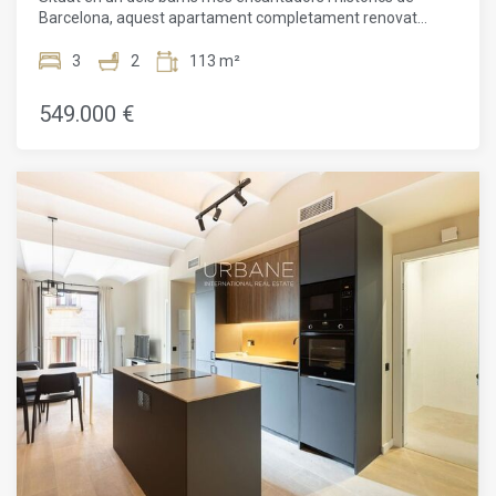
Barcelona, aquest apartament completament renovat
ofereix l'equilibri perfecte entre la vida contemporània i
l'encant atemporal del nucli antic de la ciutat. Envoltat
3
2
113 m²
d'edificis centenaris, places pintoresques, botigues
artesanals, cafeteries amb encant i alguns dels millors
549.000 €
restaurants de Barcelona, la zona reflecteix l'autèntic estil
de vida mediterrani que converteix la ciutat en una de les
destinacions residencials més desitjades d'Europa.El barri
es caracteritza pels seus carrers de vianants, el seu ric
patrimoni cultural i una atmosfera única on la història i la
vida urbana moderna conviuen de manera natural. Els
residents gaudeixen d'accés immediat a monuments
històrics, galeries d'art, mercats locals i passejos marítims,
mentre que les principals zones comercials, districtes de
negocis i connexions de transport de la ciutat es troben a
poca distància. Tant si es tracta de gaudir d'un cafè al matí
en una plaça assolellada, passejar pel proper port esportiu o
descobrir els nombrosos racons amb encant que defineixen
aquesta part de Barcelona, cada dia ofereix una experiència
de vida realment excepcional.Amb una superfície
construïda de 113 m², l'habitatge ha estat redissenyat amb
cura per respondre a les exigències de la vida moderna,
preservant alhora el caràcter i l'elegància propis del seu