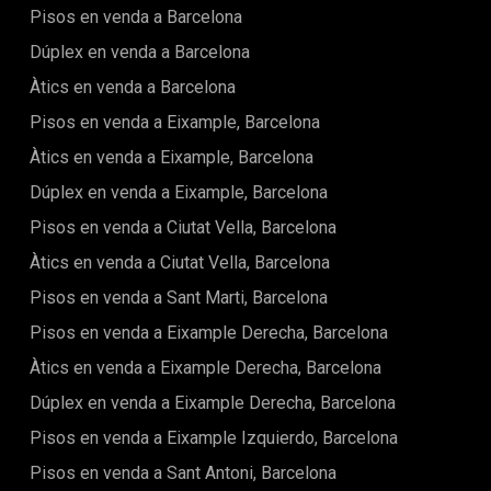
catalanes al sostre afegeixen personalitat i calidesa,
Pisos en venda a Barcelona
mentre que les parets blanques accentuen la sensació
d'amplitud i claredat.La zona de nit inclou dues habitacions
Dúplex en venda a Barcelona
modernes amb sortida exterior, espais tranquils, lluminosos
Àtics en venda a Barcelona
i agradables. L'habitació principal disposa d'un ampli
vestidor pensat per oferir una gran capacitat
Pisos en venda a Eixample, Barcelona
d'emmagatzematge amb disseny funcional i discret.Els dos
banys són espaiosos i tenen un disseny net i elegant. Els
Àtics en venda a Eixample, Barcelona
materials de qualitat i la distribució acurada creen espais
Dúplex en venda a Eixample, Barcelona
pràctics i harmoniosos.Situat a pocs minuts de la icònica
Plaça Catalunya, aquest barri connecta amb harmonia les
Pisos en venda a Ciutat Vella, Barcelona
zones històriques de Barcelona amb les avingudes
comercials com Passeig de Gràcia i La Rambla. Viure aquí és
Àtics en venda a Ciutat Vella, Barcelona
tenir a mà tot el millor de la ciutat: botigues, restaurants,
Pisos en venda a Sant Marti, Barcelona
museus i excel·lent transport públic.Aquest habitatge
representa a la perfecció l'elegància mediterrània, on cada
Pisos en venda a Eixample Derecha, Barcelona
detall ha estat pensat per garantir confort i bellesa. Tant per
viure-hi com per invertir-hi, és una propietat única amb
Àtics en venda a Eixample Derecha, Barcelona
encant, funcionalitat i molta llum natural.Contacta amb
Dúplex en venda a Eixample Derecha, Barcelona
nosaltres!El preu de l'immoble no inclou impostos, despeses
notarials i registrals, honoraris d'agència ni gestió
Pisos en venda a Eixample Izquierdo, Barcelona
hipotecària (si escau).
Pisos en venda a Sant Antoni, Barcelona