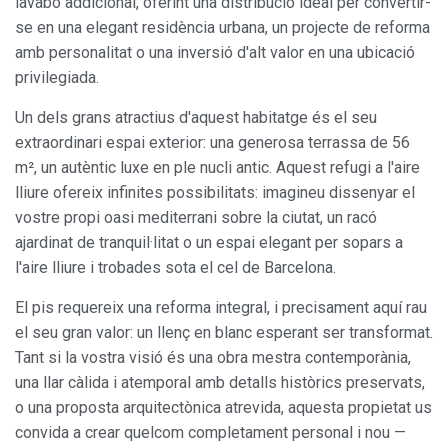
lavabo addicional, oferint una distribució ideal per convertir-
se en una elegant residència urbana, un projecte de reforma
amb personalitat o una inversió d'alt valor en una ubicació
privilegiada.
Un dels grans atractius d'aquest habitatge és el seu
extraordinari espai exterior: una generosa terrassa de 56
m², un autèntic luxe en ple nucli antic. Aquest refugi a l'aire
lliure ofereix infinites possibilitats: imagineu dissenyar el
vostre propi oasi mediterrani sobre la ciutat, un racó
ajardinat de tranquil·litat o un espai elegant per sopars a
l'aire lliure i trobades sota el cel de Barcelona.
El pis requereix una reforma integral, i precisament aquí rau
el seu gran valor: un llenç en blanc esperant ser transformat.
Tant si la vostra visió és una obra mestra contemporània,
una llar càlida i atemporal amb detalls històrics preservats,
o una proposta arquitectònica atrevida, aquesta propietat us
convida a crear quelcom completament personal i nou —