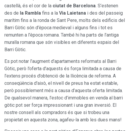
castellà, és el cor de la
ciutat de Barcelona
. S’estenen
des de
la Rambla
fins a la
Via Laietana
i des del passeig
marítim fins a la ronda de Sant Pere, molts dels edificis del
Barri Gòtic són d’època medieval i alguns fins i tot es
remunten a l’època romana. També hi ha parts de l’antiga
muralla romana que són visibles en diferents espais del
Barri Gòtic.
Es pot notar l’augment d’apartaments reformats al Barri
Gòtic, però l’oferta d’aquests és força limitada a causa de
l’extens procés d’obtenció de la llicència de reforma. A
conseqüència d'això, el nivell de preus ha estat estable,
però possiblement més a causa d’aquesta oferta limitada.
De qualsevol manera, l’estoc d’immobles en venda al barri
gòtic pot ser força impressionant i una gran inversió. El
nostre consell als compradors és que si trobeu una
propietat en aquesta zona, agafeu-la amb les dues mans!