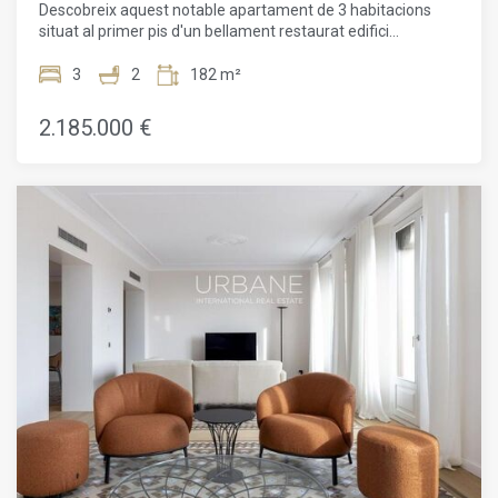
Descobreix aquest notable apartament de 3 habitacions
situat al primer pis d'un bellament restaurat edifici
modernista al icònic barri gòtic de Barcelona, just davant de
la platja. Amb un preu de 2.185.000 €, aquesta residència
3
2
182 m²
combina encant històric amb elegància contemporània en
un ampli disseny de 182 m².L'apartament compta amb un
2.185.000 €
acollidor vestíbul que s'obre a una generosa sala d'estar-
menjador, ideal tant per entretenir convidats com per
relaxar-se al final del dia. La cuina de concepte obert està
dissenyada per a la vida moderna i està equipada amb
electrodomèstics d'alta gamma. Les grans finestres omplen
l'espai de llum natural, augmentant la sensació d'obertura.
Cada dormitori està curosament disposat, i la suite principal
ofereix un bany privat per a més comoditat i
privacitat.Aquesta impressionant propietat presenta
elements originals únics, com detalls de fusta intricats,
bonics vitralls i únics sòls hidràulics que reflecteixen la seva
rica història. Aquestes característiques s'integren
perfectament amb tècniques de construcció modernes i
equips d'última generació, garantint tant comoditat com
estil. A més, cada apartament inclou un encantador balcó,
que permet gaudir de l'atmosfera vibrant del barri gòtic
mentre es respira la fresca brisa marina.Els residents
gaudeixen d'excepcionals instal·lacions comunitàries,