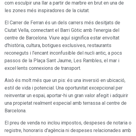
com esculpir una llar a partir de marbre en brut en una de
les zones més inspiradores de la ciutat.
El Carrer de Ferran és un dels carrers més desitjats de
Ciutat Vella, connectant el Barri Gòtic amb l'energia del
centre de Barcelona. Viure aquí significa estar envoltat
d'història, cultura, botigues exclusives, restaurants
Modificar cookies
reconeguts i l'encant inconfusible del nucli antic, a pocs
passos de la Plaça Sant Jaume, Les Rambles, el mar i
excel·lents connexions de transport.
Sempre activades
Tècniques i funcionals
Aquest lloc web utilitza cookies pròpies per recopilar
Això és molt més que un pis: és una inversió en ubicació,
informació amb la finalitat de millorar els nostres serveis.
estil de vida i potencial. Una oportunitat excepcional per
Si continua navegant, suposa l'acceptació de la instal·lació
de les mateixes. L'usuari té la possibilitat de configurar el
reinventar un espai, aportar-hi un gran valor afegit i adquirir
navegador podent, si així ho desitja, impedir que siguin
una propietat realment especial amb terrassa al centre de
instal·lades al disc dur, encara que haurà de tenir en
compte que aquesta acció podrà ocasionar dificultats de
Barcelona.
navegació de la pàgina web.
El preu de venda no inclou impostos, despeses de notaria o
Analítiques i personalització
registre, honoraris d'agència ni despeses relacionades amb