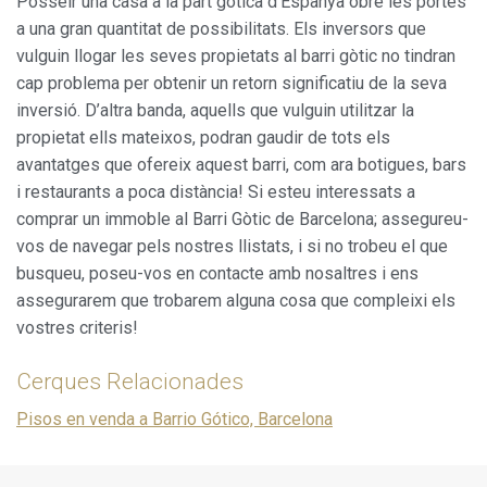
Posseir una casa a la part gòtica d’Espanya obre les portes
a una gran quantitat de possibilitats. Els inversors que
vulguin llogar les seves propietats al barri gòtic no tindran
cap problema per obtenir un retorn significatiu de la seva
inversió. D’altra banda, aquells que vulguin utilitzar la
propietat ells mateixos, podran gaudir de tots els
avantatges que ofereix aquest barri, com ara botigues, bars
i restaurants a poca distància! Si esteu interessats a
comprar un immoble al Barri Gòtic de Barcelona; assegureu-
vos de navegar pels nostres llistats, i si no trobeu el que
busqueu, poseu-vos en contacte amb nosaltres i ens
assegurarem que trobarem alguna cosa que compleixi els
vostres criteris!
Cerques Relacionades
Pisos en venda a Barrio Gótico, Barcelona