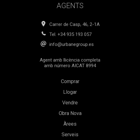
AGENTS
Carrer de Casp, 46, 2-1A
Tel.
+34 935 193 057
info@urbanegroup.es
Agent amb llicència completa
amb número AICAT 8994
Comprar
Llogar
Vendre
Guardar configuració
Acceptar totes
Obra Nova
Àrees
Serveis