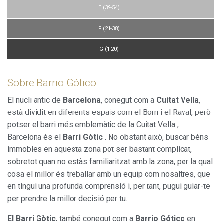
E (39-54)
F (21-38)
G (1-20)
Sobre Barrio Gótico
El nucli antic de
Barcelona
, conegut com a
Cuitat Vella
,
està dividit en diferents espais com el Born i el Raval, però
potser el barri més emblemàtic de la Cuitat Vella ,
Barcelona és el
Barri Gòtic
. No obstant això, buscar béns
immobles en aquesta zona pot ser bastant complicat,
sobretot quan no estàs familiaritzat amb la zona, per la qual
cosa el millor és treballar amb un equip com nosaltres, que
en tingui una profunda comprensió i, per tant, pugui guiar-te
per prendre la millor decisió per tu.
El Barri Gòtic
, també conegut com a
Barrio Gótico
en