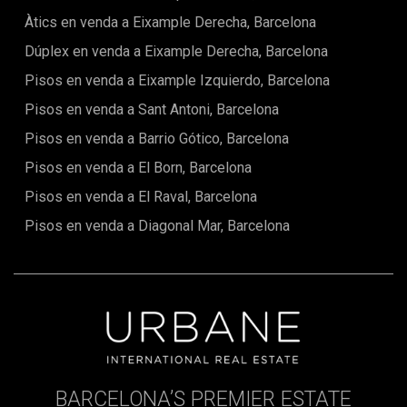
viure-hi com per invertir-hi, és una propietat única amb
Àtics en venda a Eixample Derecha, Barcelona
encant, funcionalitat i molta llum natural.Contacta amb
Dúplex en venda a Eixample Derecha, Barcelona
nosaltres!El preu de l'immoble no inclou impostos, despeses
notarials i registrals, honoraris d'agència ni gestió
Pisos en venda a Eixample Izquierdo, Barcelona
hipotecària (si escau).
Pisos en venda a Sant Antoni, Barcelona
Pisos en venda a Barrio Gótico, Barcelona
Pisos en venda a El Born, Barcelona
Pisos en venda a El Raval, Barcelona
Pisos en venda a Diagonal Mar, Barcelona
BARCELONA’S PREMIER ESTATE