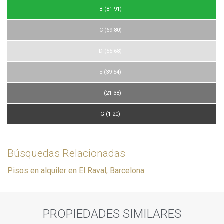
B (81-91)
C (69-80)
D (55-68)
E (39-54)
F (21-38)
G (1-20)
Búsquedas Relacionadas
Pisos en alquiler en El Raval, Barcelona
PROPIEDADES SIMILARES