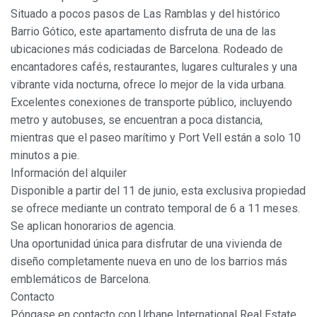
el fin de introducir mejoras en función del análisis de los
Situado a pocos pasos de Las Ramblas y del histórico
datos de uso que hacen los usuarios del servicio. Permiten
Barrio Gótico, este apartamento disfruta de una de las
guardar la información de preferencia del usuario para
mejorar la calidad de nuestros servicios y para ofrecer una
ubicaciones más codiciadas de Barcelona. Rodeado de
mejor experiencia a través de productos recomendados.
encantadores cafés, restaurantes, lugares culturales y una
vibrante vida nocturna, ofrece lo mejor de la vida urbana.
Marketing y publicidad
Excelentes conexiones de transporte público, incluyendo
Estas cookies son utilizadas para almacenar información
metro y autobuses, se encuentran a poca distancia,
sobre las preferencias y elecciones personales del usuario
mientras que el paseo marítimo y Port Vell están a solo 10
a través de la observación continuada de sus hábitos de
navegación. Gracias a ellas, podemos conocer los hábitos
minutos a pie.
de navegación en el sitio web y mostrar publicidad
Información del alquiler
relacionada con el perfil de navegación del usuario.
Disponible a partir del 11 de junio, esta exclusiva propiedad
se ofrece mediante un contrato temporal de 6 a 11 meses.
Se aplican honorarios de agencia.
Una oportunidad única para disfrutar de una vivienda de
diseño completamente nueva en uno de los barrios más
emblemáticos de Barcelona.
Contacto
Póngase en contacto con Urbane International Real Estate