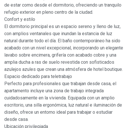
de estar como desde el dormitorio, ofreciendo un tranquilo
refugio exterior en pleno centro de la ciudad.
Confort y estilo
Modificar cookies
El dormitorio principal es un espacio sereno y lleno de luz,
con amplios ventanales que inundan la estancia de luz
natural durante todo el día. El baño contemporáneo ha sido
Siempre activas
Técnicas y funcionales
acabado con un nivel excepcional, incorporando un elegante
Este sitio web utiliza Cookies propias para recopilar
lavabo sobre encimera, grifería con acabado cobre y una
información con la finalidad de mejorar nuestros servicios.
amplia ducha a ras de suelo revestida con sofisticados
Si continua navegando, supone la aceptación de la
instalación de las mismas. El usuario tiene la posibilidad
azulejos azules que crean una atmósfera de hotel boutique.
de configurar su navegador pudiendo, si así lo desea,
Espacio dedicado para teletrabajo
impedir que sean instaladas en su disco duro, aunque
deberá tener en cuenta que dicha acción podrá ocasionar
Perfecto para profesionales que trabajan desde casa, el
dificultades de navegación de la página web.
apartamento incluye una zona de trabajo integrada
cuidadosamente en la vivienda. Equipada con un amplio
Analíticas y personalización
escritorio, una silla ergonómica, luz natural e iluminación de
Permiten realizar el seguimiento y análisis del
diseño, ofrece un entorno ideal para trabajar o estudiar
comportamiento de los usuarios de este sitio web. La
desde casa.
información recogida mediante este tipo de cookies se
utiliza en la medición de la actividad de la web para la
Ubicación privilegiada
elaboración de perfiles de navegación de los usuarios con