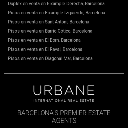
Dúplex en venta en Eixample Derecha, Barcelona
apartamento merece toda tu atención.Algunas imágenes
han sido creadas o mejoradas mediante técnicas de home
Pisos en venta en Eixample Izquierdo, Barcelona
staging virtual y se muestran únicamente con fines
ilustrativos. El mobiliario, la decoración, los acabados y la
Pisos en venta en Sant Antoni, Barcelona
distribución representados pueden no corresponder con el
Pisos en venta en Barrio Gótico, Barcelona
estado actual de la propiedad.
Pisos en venta en El Born, Barcelona
Pisos en venta en El Raval, Barcelona
Pisos en venta en Diagonal Mar, Barcelona
BARCELONA’S PREMIER ESTATE
AGENTS