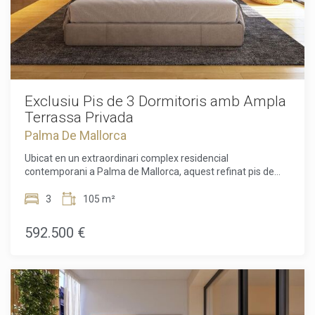
Exclusiu Pis de 3 Dormitoris amb Ampla
Terrassa Privada
Palma De Mallorca
Ubicat en un extraordinari complex residencial
contemporani a Palma de Mallorca, aquest refinat pis de
dos dormitoris representa la síntesi perfecta entre disseny
d'avantguarda, sostenibilitat i excel·lència
3
105 m²
habitacional. L'entrada s'obre a una elegant zona d'estar
concebuda com un modern espai obert, on la llum natural
592.500 €
inhunda la joia a través de grans finestrals que creen una
perfecta continuïtat entre l'interior i l'exterior. La cuina
integrada és una obra mestra de funcionalitat i estètica:
lliurada totalment moblada amb mobles en tons clars,
compta amb taulers de treball i entrepans en quars
compacte Silestone de gran qualitat i està equipada amb