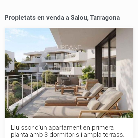
Propietats en venda a Salou, Tarragona
Modificar cookies
Lluïssor d'un apartament en primera
planta amb 3 dormitoris i ampla terrassa
Sempre activades
Tècniques i funcionals