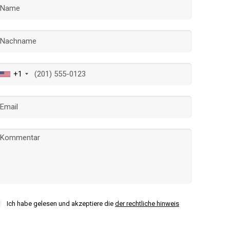
+1
ies ändern
k und Funktional
Imm
ebsite verwendet eigene Cookies, um Informationen zu sammeln, um
 zu verbessern. Wenn Sie weiter surfen, akzeptieren Sie deren Installat
r hat die Möglichkeit, seinen Browser zu konfigurieren und auf Wunsch
Ich habe gelesen und akzeptiere die
der rechtliche hinweis
ern, dass er auf seiner Festplatte installiert wird, obwohl er bedenken 
es zu Schwierigkeiten beim Navigieren auf der Website führen kann.