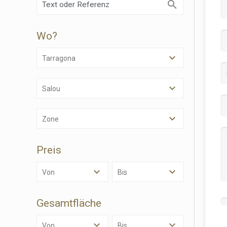
Wo?
Tarragona
Salou
Zone
Cook
Preis
Techni
Von
Bis
Diese W
Dienste
Benutze
Gesamtfläche
verhind
dass di
Von
Bis