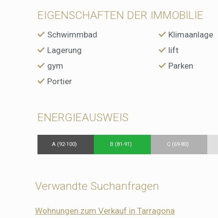
EIGENSCHAFTEN DER IMMOBILIE
Schwimmbad
Klimaanlage
Lagerung
lift
gym
Parken
Portier
ENERGIEAUSWEIS
A (92-100)
B (81-91)
C (69-80)
Verwandte Suchanfragen
Wohnungen zum Verkauf in Tarragona