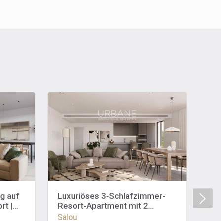
g auf
Luxuriöses 3-Schlafzimmer-
Lu
rt |
Resort-Apartment mit 2
im
na &
Parkplätzen | Preisgekrönter
Sc
Salou
Sal