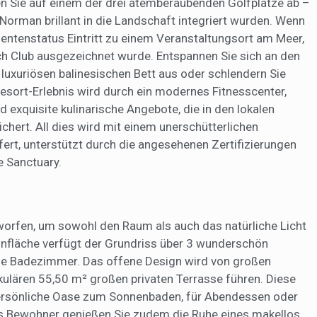
Sie auf einem der drei atemberaubenden Golfplätze ab –
Norman brillant in die Landschaft integriert wurden. Wenn
dentenstatus Eintritt zu einem Veranstaltungsort am Meer,
ach Club ausgezeichnet wurde. Entspannen Sie sich an den
 luxuriösen balinesischen Bett aus oder schlendern Sie
Resort-Erlebnis wird durch ein modernes Fitnesscenter,
exquisite kulinarische Angebote, die in den lokalen
chert. All dies wird mit einem unerschütterlichen
rt, unterstützt durch die angesehenen Zertifizierungen
 Sanctuary.
worfen, um sowohl den Raum als auch das natürliche Licht
nfläche verfügt der Grundriss über
3 wunderschön
lle Badezimmer
. Das offene Design wird von großen
kulären
55,50 m² großen privaten Terrasse
führen. Diese
 persönliche Oase zum Sonnenbaden, für Abendessen oder
ls Bewohner genießen Sie zudem die Ruhe eines makellos