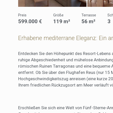
Sie erm
Website
verwend
erstell
Preis
Größe
Terrasse
Sc
Verbess
599.000 €
119 m²
56 m²
3
Benutze
durch e
Erhabene mediterrane Eleganz: Ein a
Market
Diese C
persönl
Entdecken Sie den Höhepunkt des Resort-Lebens a
seiner 
ruhige Abgeschiedenheit und mühelose Anbindung,
auf der
anzeige
römischen Ruinen Tarragonas und eine bequeme A
entfernt. Ob Sie über den Flughafen Reus (nur 15 
Hochgeschwindigkeitszug anreisen (eine kurze 20
Ihrem friedlichen Rückzugsort am Meer verläuft vö
Erschließen Sie sich eine Welt von Fünf-Sterne-Ann