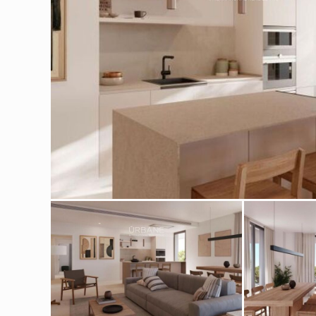
Cook
Techni
Diese W
Dienste
Benutze
verhind
dass di
Analy