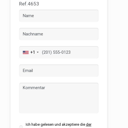
Ref.4653
+1
er aktiv
 unsere
ion. Der
 zu
muss,
Ich habe gelesen und akzeptiere die
der