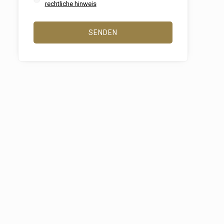
er
rechtliche hinweis
le zu
Dienstes
SENDEN
onen des
rn und
htung
heiten
rs