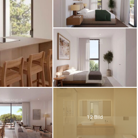
ies ändern
k und Funktional
Imm
ebsite verwendet eigene Cookies, um Informationen zu sammeln, um
 zu verbessern. Wenn Sie weiter surfen, akzeptieren Sie deren Installat
r hat die Möglichkeit, seinen Browser zu konfigurieren und auf Wunsch
ern, dass er auf seiner Festplatte installiert wird, obwohl er bedenken 
es zu Schwierigkeiten beim Navigieren auf der Website führen kann.
12 Bild
tik und Anpassung