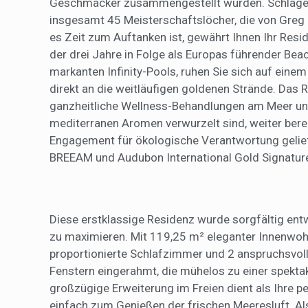
Geschmäcker zusammengestellt wurden. Schlagen 
insgesamt 45 Meisterschaftslöcher, die von Greg 
es Zeit zum Auftanken ist, gewährt Ihnen Ihr Resi
der drei Jahre in Folge als Europas führender Be
markanten Infinity-Pools, ruhen Sie sich auf einem
direkt an die weitläufigen goldenen Strände. Das 
ganzheitliche Wellness-Behandlungen am Meer und 
mediterranen Aromen verwurzelt sind, weiter berei
Engagement für ökologische Verantwortung geliefe
BREEAM und Audubon International Gold Signature
Diese erstklassige Residenz wurde sorgfältig ent
zu maximieren. Mit
119,25 m²
eleganter Innenwoh
proportionierte Schlafzimmer
und
2 anspruchsvo
Fenstern eingerahmt, die mühelos zu einer spekta
großzügige Erweiterung im Freien dient als Ihre
einfach zum Genießen der frischen Meeresluft. A