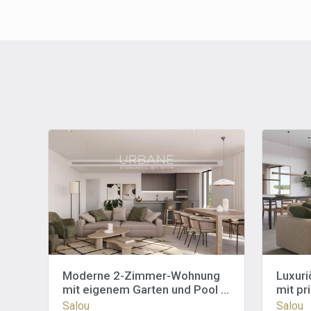
Moderne 2-Zimmer-Wohnung
Luxur
mit eigenem Garten und Pool in
mit pr
Salou
Stellp
Salou
Salou