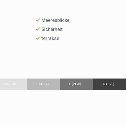
Meeresblicke
Sicherheit
terrasse
D (55-68)
E (39-54)
F (21-38)
G (1-20)