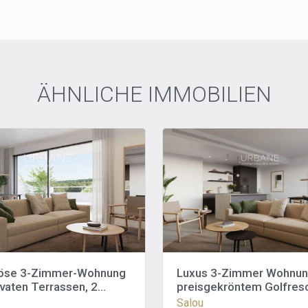
ÄHNLICHE IMMOBILIEN
iöse 3-Zimmer-Wohnung
Luxus 3-Zimmer Wohnun
ivaten Terrassen, 2
preisgekröntem Golfreso
lätzen, Pools,
Pools, Restaurants, Mari
Salou