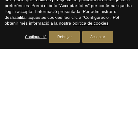
BARCELONA
preferències. Premi el botó "Acceptar totes" per confirmar que ha
llegit i acceptat l'informació presentada. Per administrar o
deshabilitar aquestes cookies faci clic a "Configuració". Pot
obtenir més informació a la nostra
política de cookies
.
Configuració
Rebutjar
Acceptar
Paradís vora el mar: apartament de luxe
amb vistes impressionants.
Diagonal Mar, Barcelona