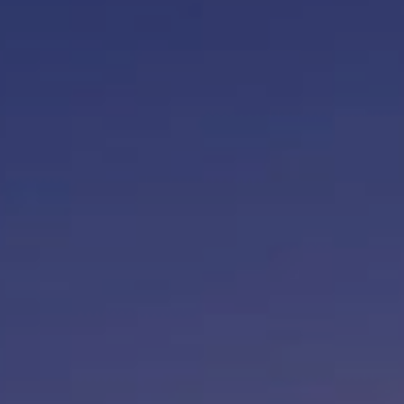
Modificar cookies
Sempre activades
Tècniques i funcionals
Aquest lloc web utilitza cookies pròpies per recopilar
informació amb la finalitat de millorar els nostres serveis.
Si continua navegant, suposa l'acceptació de la instal·lació
de les mateixes. L'usuari té la possibilitat de configurar el
navegador podent, si així ho desitja, impedir que siguin
instal·lades al disc dur, encara que haurà de tenir en
compte que aquesta acció podrà ocasionar dificultats de