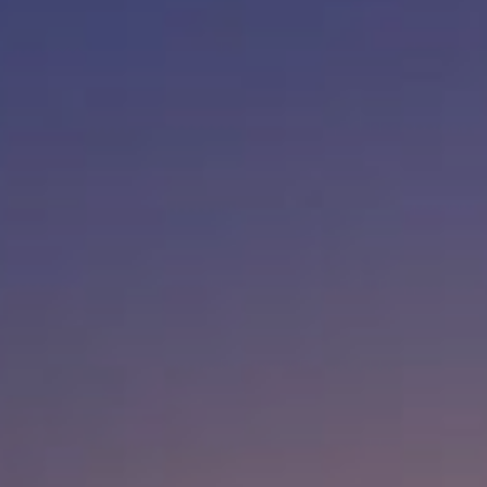
navegació de la pàgina web.
Analítiques i personalització
Permeten fer el seguiment i l'anàlisi del comportament
dels usuaris d'aquest lloc web. La informació recollida
mitjançant aquest tipus de cookies s'utilitza en el
mesurament de l'activitat del web per a l'elaboració de
perfils de navegació dels usuaris per introduir millores en
funció de l'anàlisi de les dades d'ús que fan els usuaris del
servei. Permeten desar la informació de preferència de
l'usuari per millorar la qualitat dels nostres serveis i oferir
una millor experiència a través de productes recomanats.
Marketing i publicitat
Aquestes cookies són utilitzades per emmagatzemar
informació sobre les preferències i les eleccions personals
de l'usuari a través de l'observació continuada dels seus
hàbits de navegació. Gràcies a elles, podem conèixer els
hàbits de navegació al lloc web i mostrar publicitat
relacionada amb el perfil de navegació de l'usuari.