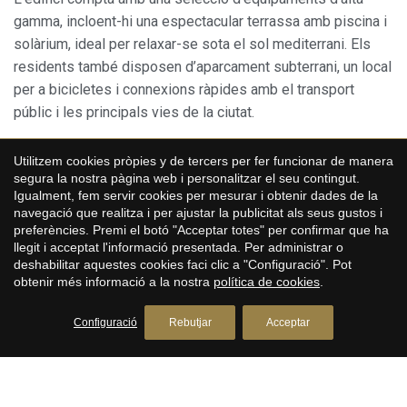
gamma, incloent-hi una espectacular terrassa amb piscina i
solàrium, ideal per relaxar-se sota el sol mediterrani. Els
residents també disposen d’aparcament subterrani, un local
per a bicicletes i connexions ràpides amb el transport
públic i les principals vies de la ciutat.
Guardar configuració
Acceptar totes
Un compromís sostenible
Utilitzem cookies pròpies y de tercers per fer funcionar de manera
segura la nostra pàgina web i personalitzar el seu contingut.
Dissenyat amb una visió ecoresponsable, Arco Residences
Igualment, fem servir cookies per mesurar i obtenir dades de la
integra característiques energètiques avançades i compta
navegació que realitza i per ajustar la publicitat als seus gustos i
amb certificacions ambientals d’alt nivell. Cada detall ha
preferències. Premi el botó "Acceptar totes" per confirmar que ha
estat pensat per minimitzar l’impacte ambiental i
llegit i acceptat l'informació presentada. Per administrar o
deshabilitar aquestes cookies faci clic a "Configuració". Pot
maximitzar el confort dels seus habitants.
obtenir més informació a la nostra
política de cookies
.
Una experiència de vida única a Barcelona
Configuració
Rebutjar
Acceptar
Arco Residences encarna l’equilibri perfecte entre
arquitectura elegant, ubicació emblemàtica i estil de vida
contemporani. Tant si hi ets per uns dies com si vols