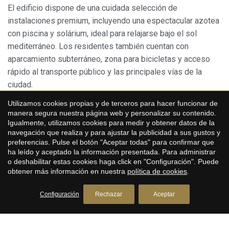
El edificio dispone de una cuidada selección de
instalaciones premium, incluyendo una espectacular azotea
con piscina y solárium, ideal para relajarse bajo el sol
mediterráneo. Los residentes también cuentan con
aparcamiento subterráneo, zona para bicicletas y acceso
rápido al transporte público y las principales vías de la
Guardar configuración
Aceptar todas
ciudad.
Un compromiso sostenible
Utilizamos cookies propias y de terceros para hacer funcionar de
manera segura nuestra página web y personalizar su contenido.
Diseñado con una visión ecológica, Arco Residences
Igualmente, utilizamos cookies para medir y obtener datos de la
navegación que realiza y para ajustar la publicidad a sus gustos y
integra tecnologías energéticas avanzadas y cuenta con
preferencias. Pulse el botón "Aceptar todas" para confirmar que
certificaciones ambientales de alto nivel. Cada detalle ha
ha leído y aceptado la información presentada. Para administrar
sido pensado para minimizar el impacto ambiental y
o deshabilitar estas cookies haga click en "Configuración". Puede
obtener más información en nuestra
política de cookies
.
maximizar el confort de los residentes.
Una experiencia de vida única en Barcelona
Configuración
Rechazar
Aceptar
Arco Residences encarna el equilibrio perfecto entre
arquitectura elegante, ubicación emblemática y estilo de