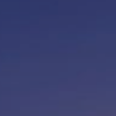
Modificar cookies
Siempre activas
Técnicas y funcionales
Este sitio web utiliza Cookies propias para recopilar
información con la finalidad de mejorar nuestros servicios.
Si continua navegando, supone la aceptación de la
instalación de las mismas. El usuario tiene la posibilidad
de configurar su navegador pudiendo, si así lo desea,
impedir que sean instaladas en su disco duro, aunque
deberá tener en cuenta que dicha acción podrá ocasionar