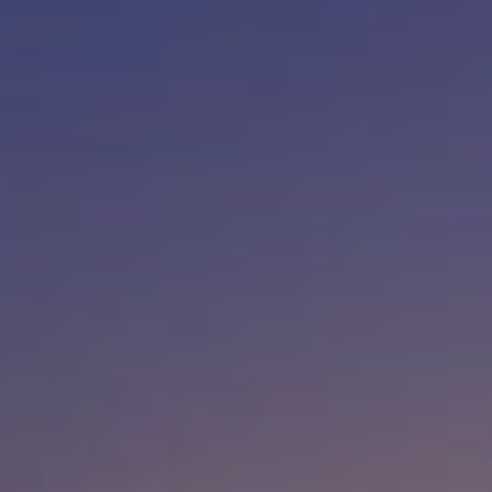
dificultades de navegación de la página web.
Analíticas y personalización
Permiten realizar el seguimiento y análisis del
comportamiento de los usuarios de este sitio web. La
información recogida mediante este tipo de cookies se
utiliza en la medición de la actividad de la web para la
elaboración de perfiles de navegación de los usuarios con
el fin de introducir mejoras en función del análisis de los
datos de uso que hacen los usuarios del servicio. Permiten
guardar la información de preferencia del usuario para
mejorar la calidad de nuestros servicios y para ofrecer una
mejor experiencia a través de productos recomendados.
Marketing y publicidad
Estas cookies son utilizadas para almacenar información
sobre las preferencias y elecciones personales del usuario
a través de la observación continuada de sus hábitos de
navegación. Gracias a ellas, podemos conocer los hábitos
de navegación en el sitio web y mostrar publicidad
relacionada con el perfil de navegación del usuario.