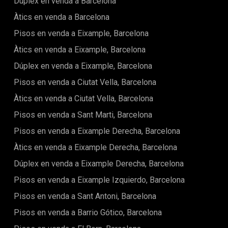
Dúplex en venda a Barcelona
aerotèrmia, terra radiant i aïllament d'alt rendiment. Situat
en una de les costes més desitjades d'Espanya, és a prop de
Àtics en venda a Barcelona
platges, restaurants i pobles amb encant. Preu: 960.000 €
Una escapada mediterrània refinada — on cada detall
Pisos en venda a Eixample, Barcelona
millora la teva manera de viure. El preu de venda no inclou
Àtics en venda a Eixample, Barcelona
impostos, despeses de notaria o registre, honoraris
d'agència ni despeses hipotecàries (si escau).
Dúplex en venda a Eixample, Barcelona
Pisos en venda a Ciutat Vella, Barcelona
Àtics en venda a Ciutat Vella, Barcelona
Pisos en venda a Sant Marti, Barcelona
Pisos en venda a Eixample Derecha, Barcelona
Àtics en venda a Eixample Derecha, Barcelona
Dúplex en venda a Eixample Derecha, Barcelona
Pisos en venda a Eixample Izquierdo, Barcelona
Pisos en venda a Sant Antoni, Barcelona
Pisos en venda a Barrio Gótico, Barcelona