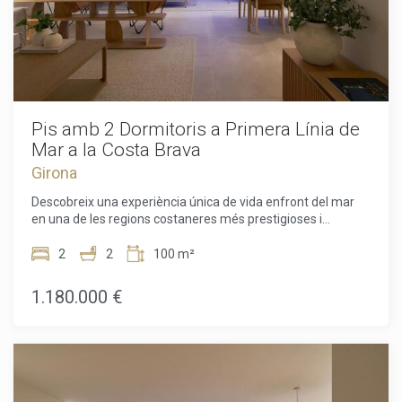
Pis amb 2 Dormitoris a Primera Línia de
Mar a la Costa Brava
Girona
Descobreix una experiència única de vida enfront del mar
en una de les regions costaneres més prestigioses i
desitjades de la Costa Brava. Aquest excepcional pis situat
a primera línia ofereix vistes ininterrompudes de la
2
2
100 m²
Mediterrània, on la llum natural, un disseny meticulós i una
ubicació envejable es combinen per crear una llar
1.180.000 €
veritablement especial. Dissenyat per l'aclamat arquitecte
Ricardo Bofill, l'habitatge reflecteix el seu estil inconfundible
a través de formes geomètriques audaces, proporcions
equilibrades i grans finestrals concebuts per integrar el mar
en gairebé tots els espais.A l'interior, l'habitatge compta
amb dos amplis dormitoris i dos banys elegantment