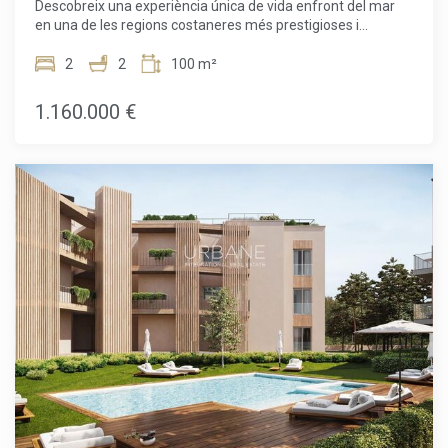
Descobreix una experiència única de vida enfront del mar
preu de venda no inclou impostos, despeses de notaria o
en una de les regions costaneres més prestigioses i
registre, honoraris d'agència ni despeses relacionades amb
desitjades de la Costa Brava. Aquest excepcional pis situat
la hipoteca, si correspon).
a primera línia ofereix vistes ininterrompudes de la
2
2
100 m²
Mediterrània, on la llum natural, un disseny meticulós i una
ubicació envejable es combinen per crear una llar
1.160.000 €
veritablement especial. Dissenyat per l'aclamat arquitecte
Ricardo Bofill, l'habitatge reflecteix el seu estil inconfundible
a través de formes geomètriques audaces, proporcions
equilibrades i grans finestrals concebuts per integrar el mar
en gairebé tots els espais.A l'interior, l'habitatge compta
amb dos amplis dormitoris i dos banys elegantment
acabats, pensats per oferir el màxim confort i privacitat. La
seva distribució optimitza al màxim l'espai, combinant una
zona de dia oberta i lluminosa, ideal per compartir, amb
espais més íntims i tranquils dedicats al descans. Cada racó
transmet una atmosfera sofisticada i relaxada, on el
disseny d'autor es posa al servei del benestar diari.Destaca
especialment la seva magnífica terrassa privada, el lloc
perfecte per gaudir plenament de l'estil de vida mediterrani
en qualsevol moment del dia, ja sigui amb un cafè al matí,
un dinar al sol o una vetllada gaudint de la brisa marina.Més
enllà de l'habitatge, els residents gaudeixen de completes
instal·lacions comunitàries en un entorn privilegiat al costat