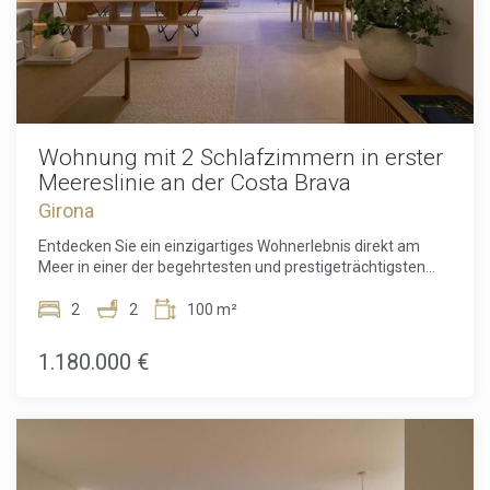
Wohnung mit 2 Schlafzimmern in erster
Meereslinie an der Costa Brava
Girona
Entdecken Sie ein einzigartiges Wohnerlebnis direkt am
Meer in einer der begehrtesten und prestigeträchtigsten
Küstenregionen der Costa Brava. Diese außergewöhnliche
Wohnung in absoluter Spitzenlage bietet einen
2
2
100 m²
unverstellten Blick auf das Mittelmeer, wo natürliches Licht,
sorgfältiges Design und eine beneidenswerte Lage zu
1.180.000 €
einem ganz besonderen Zuhause verschmelzen. Das vom
gefeierten Architekten Ricardo Bofill entworfene Objekt
spiegelt seinen unverwechselbaren Stil durch kühne
geometrische Formen, ausgewogene Proportionen und
großzügige Fensterfronten wider, die das Meer in fast jeden
Raum integrieren.Im Inneren verfügt das Domizil über zwei