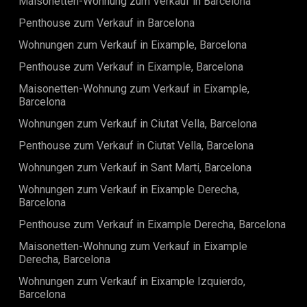
Maisonetten-Wohnung zum Verkauf in Barcelona
ausgestattetes Fitnessstudio Sichere, begrünte
Spielbereiche für Kinder Energieeffizienz steht im
Penthouse zum Verkauf in Barcelona
Mittelpunkt mit Aerothermie, Fußbodenheizung und
hochwertiger Isolierung. Gelegen an einer der begehrtesten
Wohnungen zum Verkauf in Eixample, Barcelona
Küsten Spaniens, befinden sich Strände, Restaurants und
Penthouse zum Verkauf in Eixample, Barcelona
charmante Orte in unmittelbarer Nähe. Preis: 960.000 € Ein
raffinierter mediterraner Rückzugsort — wo jedes Detail Ihre
Maisonetten-Wohnung zum Verkauf in Eixample,
Lebensqualität verbessert. Der Verkaufspreis enthält keine
Barcelona
Steuern, Notar- oder Registergebühren, Maklerkosten oder
Hypothekenkosten (falls zutreffend).
Wohnungen zum Verkauf in Ciutat Vella, Barcelona
Penthouse zum Verkauf in Ciutat Vella, Barcelona
Wohnungen zum Verkauf in Sant Marti, Barcelona
Wohnungen zum Verkauf in Eixample Derecha,
Barcelona
Penthouse zum Verkauf in Eixample Derecha, Barcelona
Maisonetten-Wohnung zum Verkauf in Eixample
Derecha, Barcelona
Wohnungen zum Verkauf in Eixample Izquierdo,
Barcelona