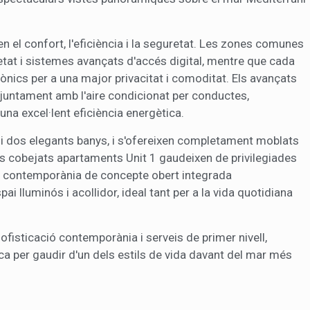
en el confort, l'eficiència i la seguretat. Les zones comunes
at i sistemes avançats d'accés digital, mentre que cada
nics per a una major privacitat i comoditat. Els avançats
 juntament amb l'aire condicionat per conductes,
una excel·lent eficiència energètica.
 i dos elegants banys, i s'ofereixen completament moblats
 cobejats apartaments Unit 1 gaudeixen de privilegiades
ina contemporània de concepte obert integrada
 lluminós i acollidor, ideal tant per a la vida quotidiana
fisticació contemporània i serveis de primer nivell,
ca per gaudir d'un dels estils de vida davant del mar més