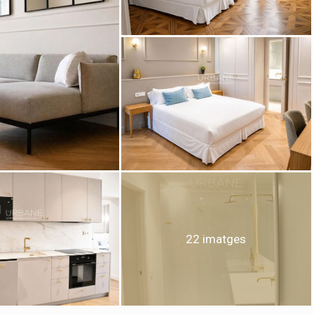
icar cookies
ues i funcionals
Sempre ac
loc web utilitza cookies pròpies per recopilar informació amb la finalitat
 els nostres serveis. Si continua navegant, suposa l'acceptació de la ins
ateixes. L'usuari té la possibilitat de configurar el navegador podent, si
 impedir que siguin instal·lades al disc dur, encara que haurà de tenir e
que aquesta acció podrà ocasionar dificultats de navegació de la pàgi
iques i personalització
22 imatges
n fer el seguiment i l'anàlisi del comportament dels usuaris d'aquest ll
rmació recollida mitjançant aquest tipus de cookies s'utilitza en el mes
ivitat del web per a l'elaboració de perfils de navegació dels usuaris per
r millores en funció de l'anàlisi de les dades d'ús que fan els usuaris del
 desar la informació de preferència de l'usuari per millorar la qualitat
 serveis i oferir una millor experiència a través de productes recomanat