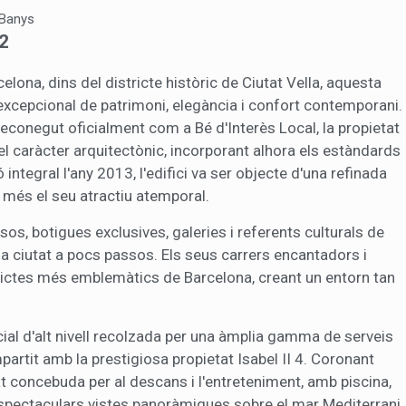
Banys
2
ng i publicitat
s cookies són utilitzades per emmagatzemar informació sobre les
celona, dins del districte històric de Ciutat Vella, aquesta
cies i les eleccions personals de l'usuari a través de l'observació cont
excepcional de patrimoni, elegància i confort contemporani.
us hàbits de navegació. Gràcies a elles, podem conèixer els hàbits de
ó al lloc web i mostrar publicitat relacionada amb el perfil de navegac
reconegut oficialment com a Bé d'Interès Local, la propietat
l caràcter arquitectònic, incorporant alhora els estàndards
ntegral l'any 2013, l'edifici va ser objecte d'una refinada
Guardar configuració
Acceptar totes
 més el seu atractiu atemporal.
os, botigues exclusives, galeries i referents culturals de
la ciutat a pocs passos. Els seus carrers encantadors i
trictes més emblemàtics de Barcelona, creant un entorn tan
ial d'alt nivell recolzada per una àmplia gamma de serveis
artit amb la prestigiosa propietat Isabel II 4. Coronant
rat concebuda per al descans i l'entreteniment, amb piscina,
 espectaculars vistes panoràmiques sobre el mar Mediterrani