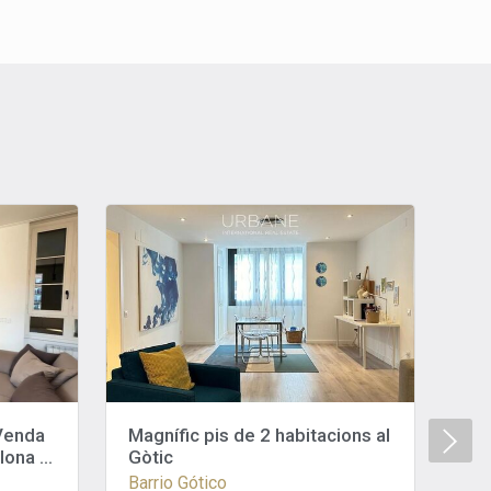
Venda
Magnífic pis de 2 habitacions al
No
lona |
Gòtic
Hab
l
Au
Barrio Gótico
Eix