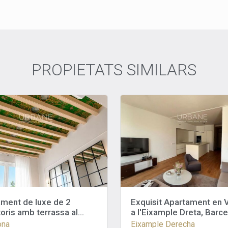
PROPIETATS SIMILARS
ment de luxe de 2
Exquisit Apartament en 
oris amb terrassa al
a l'Eixample Dreta, Barce
i piscina al Born
Urbane International Rea
ona
Eixample Derecha