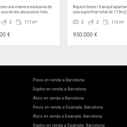
Estate"
eixi una manera exclusiva de
Aquest bonic i tranquil aparta
n una de les ubicacions més
una superfície total de 113m2 
ioses davant del mar de
ampli dormitori. Els dos banys
a. Situat al cor de l'històric
2
117 m²
estat recentment renovats.
2
2
113 m²
 la Ribera, a Ciutat Vella,
L'apartament té sis finestres
excepcional habitatge de 117
simètriques que donen al arbra
00 €
950.000 €
ina l'encant de l'arquitectura
peatonal Carrer de Girona. Ta
ca amb el luxe contemporani.
una llarga terrassa amb llum s
n un elegant edifici de 1850,
durant un parell d'hores al dia.
t com a Bé d'Interès Local,
L'arquitectura de planta obert
le ha estat curosament
il·luminada per una àmplia llu
at per preservar-ne el
natural. L'apartament està situ
 original, incorporant alhora
pis. Tot l'edifici ha estat
es comoditats modernes
completament redissenyat per
d'una residència exclusiva.
vida contemporània. Dos nous
Pisos en venda a Barcelona
ent reformat i totalment
de llum amb parets de vidre r
l'apartament està llest per
l'edifici en vertical. Porten la
Dúplex en venda a Barcelona
i a viure i ha estat dissenyat
lluminositat del clima mediter
Àtics en venda a Barcelona
n l'estil, el confort i la
Barcelona a l'interior en tots e
litat. L'ampli saló-menjador
nivells. També obren un pano
Pisos en venda a Eixample, Barcelona
na oberta crea un ambient
ininterromput de la ciutat a par
t, ideal tant per al dia a dia
quart pis. El pou de llum origin
Àtics en venda a Eixample, Barcelona
 rebre convidats, mentre que
l'edifici també s'ha conservat 
lls originals dels sostres
en els nous dissenys, augmen
Dúplex en venda a Eixample, Barcelona