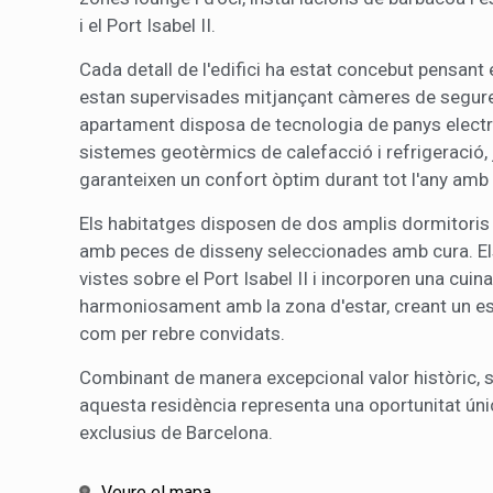
i el Port Isabel II.
Cada detall de l'edifici ha estat concebut pensant 
estan supervisades mitjançant càmeres de seguret
apartament disposa de tecnologia de panys electrò
sistemes geotèrmics de calefacció i refrigeració,
garanteixen un confort òptim durant tot l'any amb 
Els habitatges disposen de dos amplis dormitoris
amb peces de disseny seleccionades amb cura. Els
vistes sobre el Port Isabel II i incorporen una cu
harmoniosament amb la zona d'estar, creant un espai
com per rebre convidats.
Combinant de manera excepcional valor històric, so
aquesta residència representa una oportunitat úni
exclusius de Barcelona.
Veure el mapa