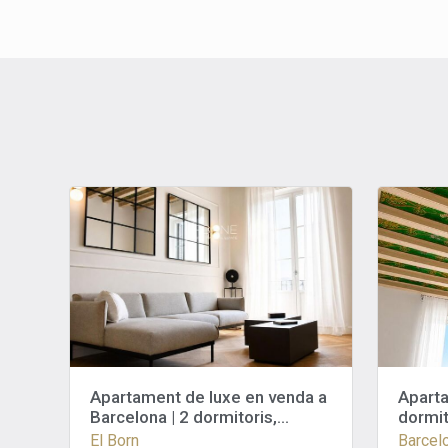
Apartament de luxe en venda a
Aparta
Barcelona | 2 dormitoris,
dormit
reformat, moblat i amb piscina
terrat 
El Born
Barcel