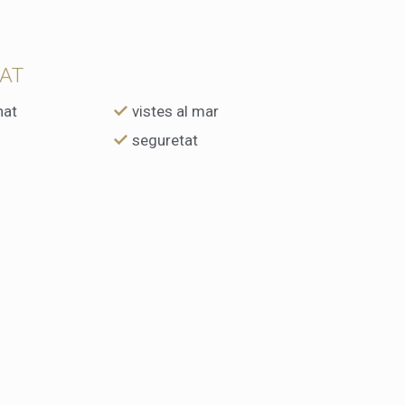
TAT
nat
vistes al mar
seguretat