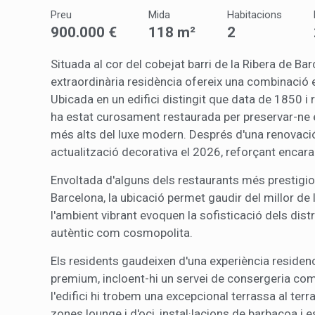
Preu
Mida
Habitacions
900.000 €
118 m²
2
Marketi
Aqueste
Situada al cor del cobejat barri de la Ribera de Bar
preferèn
extraordinària residència ofereix una combinació 
dels se
navegaci
Ubicada en un edifici distingit que data de 1850 i 
l'usuari.
ha estat curosament restaurada per preservar-ne e
més alts del luxe modern. Després d'una renovació i
actualització decorativa el 2026, reforçant encara
Envoltada d'alguns dels restaurants més prestigios
Barcelona, la ubicació permet gaudir del millor de 
l'ambient vibrant evoquen la sofisticació dels dis
autèntic com cosmopolita.
Els residents gaudeixen d'una experiència residenc
premium, incloent-hi un servei de consergeria comp
l'edifici hi trobem una excepcional terrassa al ter
zones lounge i d'oci, instal·lacions de barbacoa i