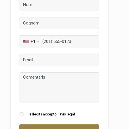
+1
tivades
 de
tal·lació
 així ho
n
na web.
oc web.
urament
He llegit i accepto
l'avís legal
 servei.
 dels
s.