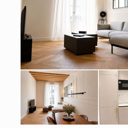
Modif
Tècniq
Aquest l
millorar
de les m
desitja,
compte 
Analít
Permete
La info
de l'act
introdui
Permeten
nostres