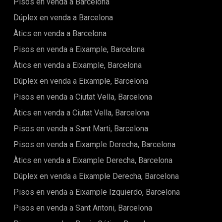
Pisos en venda a Barcelona
de la ciutat i la tranquil·litat residencial.Es tracta d'un
habitatge d'alta gamma llest per entrar a viure, una
Dúplex en venda a Barcelona
oportunitat poc habitual per gaudir del luxe modern en una
Àtics en venda a Barcelona
ubicació privilegiada de Barcelona.Informació
reguladora:Habitatge d'obra nova finalitzat el 2024. Exclòs
Pisos en venda a Eixample, Barcelona
del control de lloguer segons l'Índex Estatal de Referència
de Preus del Lloguer. Les limitacions de renda no s'apliquen,
Àtics en venda a Eixample, Barcelona
fins i tot en zones declarades com a mercat residencial
Dúplex en venda a Eixample, Barcelona
tensionat, d'acord amb la Llei 12/2023 de 24 de maig pel
Dret a l'Habitatge.
Pisos en venda a Ciutat Vella, Barcelona
Àtics en venda a Ciutat Vella, Barcelona
Pisos en venda a Sant Marti, Barcelona
Pisos en venda a Eixample Derecha, Barcelona
Àtics en venda a Eixample Derecha, Barcelona
Dúplex en venda a Eixample Derecha, Barcelona
Pisos en venda a Eixample Izquierdo, Barcelona
Pisos en venda a Sant Antoni, Barcelona