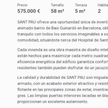
Precio
Tamaño
Terraza
Habit
Market
575.000 €
58 m²
5 m²
2
Estas c
SANT PAU ofrece una oportunidad única de invertir 
eleccio
hábitos
animado barrio de Baix Guinardó en Barcelona, ob
en el si
usuario
tranquilo con todos los servicios imaginables a so
comodidad, situándote cerca del Hospital de Sant
Cada vivienda es una obra maestra de diseño intel
están hechos para maximizar cada metro cuadrado
eficiencia energética del edificio garantiza confo
residentes también pueden disfrutar de un jacuzz
La calidad y durabilidad de SANT PAU son inigualab
armado, con un acabado exterior atractivo y resist
flotante en las principales zonas de estar, mientr
gres. Las limpias puertas interiores lacadas en b
proporcionan un excelente aislamiento.