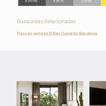
A (92-100)
B (81-91)
C (69-80)
Búsquedas Relacionadas
Pisos en venta en El Baix Guinardó, Barcelona