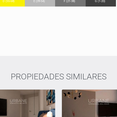
D (55-68)
E (39-54)
F (21-38)
G (1-20)
PROPIEDADES SIMILARES