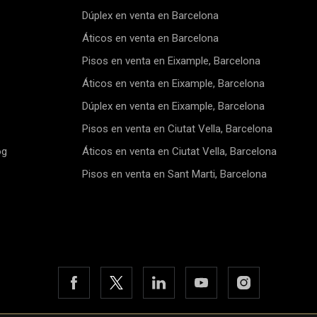
e la icónica Sagrada
estética moderna y funcional.
.Cada vivienda es una obra
interiores luminosos y abiertos
Dúplex en venta en Barcelona
 de diseño moderno e
con las líneas limpias, crean u
Áticos en venta en Barcelona
nte. Espaciosas y luminosas,
sensación de amplitud, mient
ancias están meticulosamente
las distribuciones inteligentes
Pisos en venta en Eixample, Barcelona
das para aprovechar al
garantizan que no se desperdi
cada metro cuadrado,
ningún espacio. El edificio en s
Áticos en venta en Eixample, Barcelona
ndo que no se desperdicie
modelo de alta eficiencia ener
alguno. La alta eficiencia
proporcionando un entorno c
Dúplex en venta en Eixample, Barcelona
ca del edificio garantiza
sostenible.La calidad de la
Pisos en venta en Ciutat Vella, Barcelona
durante todo el año, a la vez
construcción y de los acabado
uce significativamente su
aprecia de arriba abajo. La est
og
Áticos en venta en Ciutat Vella, Barcelona
ambiental. Como residente, tu
de hormigón armado ofrece u
cia de vida va más allá de tu
sólida, mientras que la elegan
Pisos en venta en Sant Marti, Barcelona
ivienda, con acceso exclusivo
fachada presenta un acabado
 comunes que incluyen un
proyectado de gran durabilidad
e jacuzzi y un soleado
interior, las zonas comunes e
m, que aportan un toque de lujo
pavimentadas con elegante g
ina diaria.La calidad y la
porcelánico, y las estancias
idad de SANT PAU son
principales cuentan con un h
nales. El edificio se asienta
suelo de parquet laminado. La
na sólida base de hormigón
cocinas y baños están acabad
 con un acabado exterior
elegantes baldosas de gres.T
 y resistente. En el interior, la
es un verdadero santuario. La
a y la funcionalidad van de la
está totalmente equipada con