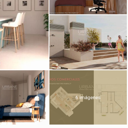
icar cookies
as y funcionales
Siempre 
io web utiliza Cookies propias para recopilar información con la finalida
 nuestros servicios. Si continua navegando, supone la aceptación de la
ción de las mismas. El usuario tiene la posibilidad de configurar su nav
o, si así lo desea, impedir que sean instaladas en su disco duro, aunq
tener en cuenta que dicha acción podrá ocasionar dificultades de nav
ágina web.
icas y personalización
6 imágenes
n realizar el seguimiento y análisis del comportamiento de los usuarios
b. La información recogida mediante este tipo de cookies se utiliza en l
n de la actividad de la web para la elaboración de perfiles de navegac
rios con el fin de introducir mejoras en función del análisis de los dato
en los usuarios del servicio. Permiten guardar la información de prefe
ario para mejorar la calidad de nuestros servicios y para ofrecer una m
ncia a través de productos recomendados.