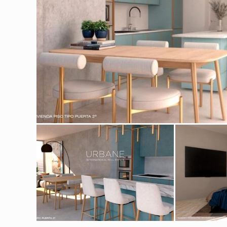
Modif
Técnic
Este sit
mejorar
instala
pudiend
deberá 
de la p
Analít
Permite
sitio we
medició
los usua
que hac
del usu
experie