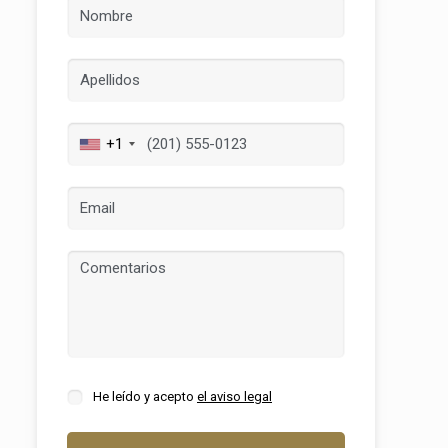
activas
+1
d de
egador
ue
egación
 de este
a
ión de
s de uso
He leído y acepto
el aviso legal
rencia
ejor