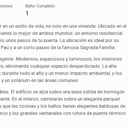
aciones
Baño Completo
ing y publicidad
1
ookies son utilizadas para almacenar información sobre las preferencia
en un estilo de vida, no solo en una vivienda. Ubicado en el
nes personales del usuario a través de la observación continuada de s
 de navegación. Gracias a ellas, podemos conocer los hábitos de nave
tienes lo mejor de ambos mundos: un entorno residencial
tio web y mostrar publicidad relacionada con el perfil de navegación del
.
lo unos pasos de tu puerta. La ubicación es ideal por su
Guardar configuración
Aceptar todas
 Pau y a un corto paseo de la famosa Sagrada Família.
igente. Modernos, espaciosos y luminosos, los interiores
, eliminando cualquier espacio desperdiciado. La alta
rt durante todo el año y un menor impacto ambiental, y los
i y un solárium en las áreas comunes.
les. El edificio se alza sobre una base sólida de hormigón
ente. En el interior, caminarás sobre un elegante parquet
as que las cocinas y los baños tienen elegantes baldosas de
lanco y los grandes ventanales con rotura de puente térmico