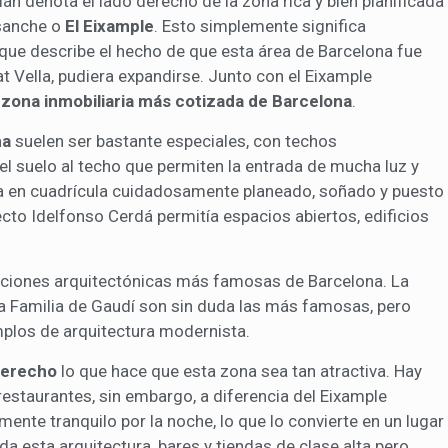
lán denota el lado derecho de la zona rica y bien planificada
sanche o
El Eixample
. Esto simplemente significa
o que describe el hecho de que esta área de Barcelona fue
at Vella, pudiera expandirse. Junto con el Eixample
a
zona inmobiliaria más cotizada de Barcelona
.
ha
suelen ser bastante especiales, con techos
l suelo al techo que permiten la entrada de mucha luz y
ema en cuadrícula cuidadosamente planeado, soñado y puesto
ecto Idelfonso Cerdá permitía espacios abiertos, edificios
eaciones arquitectónicas más famosas de Barcelona. La
da Familia de Gaudí son sin duda las más famosas, pero
mplos de arquitectura modernista.
Derecho
lo que hace que esta zona sea tan atractiva. Hay
restaurantes, sin embargo, a diferencia del Eixample
mente tranquilo por la noche, lo que lo convierte en un lugar
da esta arquitectura, bares y tiendas de clase alta pero