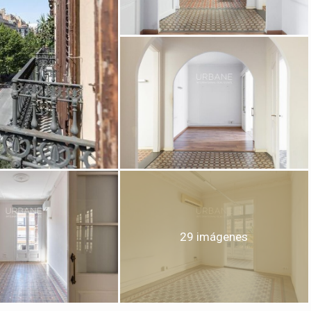
icar cookies
as y funcionales
Siempre 
io web utiliza Cookies propias para recopilar información con la finalida
 nuestros servicios. Si continua navegando, supone la aceptación de la
ción de las mismas. El usuario tiene la posibilidad de configurar su nav
o, si así lo desea, impedir que sean instaladas en su disco duro, aunq
tener en cuenta que dicha acción podrá ocasionar dificultades de nav
29 imágenes
ágina web.
icas y personalización
n realizar el seguimiento y análisis del comportamiento de los usuarios
b. La información recogida mediante este tipo de cookies se utiliza en l