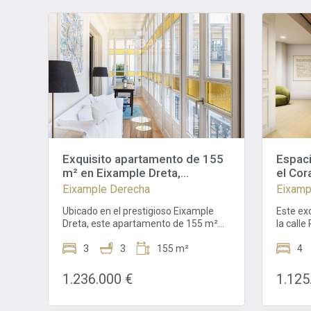
Exquisito apartamento de 155
Espaci
m² en Eixample Dreta,
el Cor
Barcelona
Eixample Derecha
Eixamp
Ubicado en el prestigioso Eixample
Este ex
Dreta, este apartamento de 155 m²
la calle
ofrece una combinación perfecta de
arteria
confort, estilo y tranquilidad. Es una
3
3
155 m²
Eixample
4
opción ideal para aquellos que buscan
moderni
una experiencia de vida lujosa y
data de
1.236.000 €
1.125
tranquila en uno de los barrios más
arquite
deseados de Barcelona.El espacioso y
encanto
luminoso salón-comedor es el
sitúa en