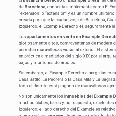
El
Ensanche Derecho
o “
Eixample Dreta
” en cata
de
Barcelona
, conocida simplemente como El En
“extensión” o “extensión” y es un nombre utilitari
creada para que la ciudad vieja de Barcelona, Ciut
Izquierdo, el Eixample Derecho es seguramente l
Los
apartamentos en venta en Eixample Derec
gloriosamente altos, contraventanas de madera de
permiten maravillosas vistas al exterior. El sist
en práctica a mediados del siglo XIX por el arquit
bajos y montones de árboles.
Sin embargo, el Eixample Derecho alberga las cr
Casa Batlló, La Pedrera o la Casa Milá y La Sagra
todo el distrito está plagado de maravillosos eje
No son únicamente los
inmuebles del Eixample 
muchos clubes, bares y, por supuesto, excelentes 
Izquierdo, el lado derecho del Eixample es relativa
muy atractivo para vivir. ¡Imagínese rodeado de to