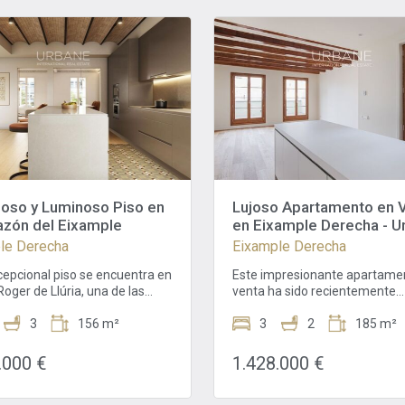
oso y Luminoso Piso en
Lujoso Apartamento en 
azón del Eixample
en Eixample Derecha - U
International Real Estate
le Derecha
Eixample Derecha
cepcional piso se encuentra en
Este impresionante apartame
 Roger de Llúria, una de las
venta ha sido recientemente
s más emblemáticas del
reformado y está situado en e
 de Barcelona. El edificio
3
156 m²
prestigioso barrio de Eixample
3
2
185 m²
sta en el que se encuentra
Derecha, a solo unos pasos de
 1895, una auténtica joya
Passeig de Gràcia y la Plaça
.000 €
1.428.000 €
ctónica que conserva todo el
Catalunya. Con una ubicación
 de la época, mientras se
privilegiada, esta propiedad o
 una ubicación ideal para
estilo de vida de lujo en una de