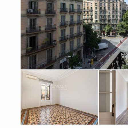
Modif
Técnic
Este sit
mejorar
instala
pudiend
deberá 
de la p
Analít
Permite
sitio we