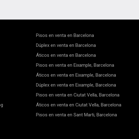
r de lo mejor de la
zonas más codiciadas de Barc
bicado en el cuarto piso real
Ubicado en el segundo piso de
ificio con ascensor, el piso
edificio completamente refor
a una distribución pasante
este apartamento de 158m2 
antiza una excelente
con un balcón de 12m2, tres
dad natural y ventilación. De
dormitorios dobles, dos baños
Pisos en venta en Barcelona
 da a un tranquilo patio
espacioso salón/comedor con
, asegurando paz y serenidad,
abierta y acceso al balcón. Los
Dúplex en venta en Barcelona
ro, se abre a la animada calle
acabados de alta calidad y los 
Áticos en venta en Barcelona
 Llúria, el corazón vibrante
elegantes se combinan para c
ample, rodeado de tiendas,
ambiente sofisticado y acoged
Pisos en venta en Eixample, Barcelona
ntes y con fácil acceso al
ingresar al apartamento, te re
rte público.Con una superficie
pequeño vestíbulo que conduc
Áticos en venta en Eixample, Barcelona
 156 m², la propiedad
cocina, totalmente equipada 
a elementos originales como
electrodomésticos de primera 
Dúplex en venta en Eixample, Barcelona
os de Nolla, la carpintería
El amplio salón/comedor ofre
Pisos en venta en Ciutat Vella, Barcelona
 y los techos artesonados, lo
espacio ideal para el entreten
a un carácter único.El piso se
con acceso directo al balcón, 
og
Áticos en venta en Ciutat Vella, Barcelona
n su estado actual. Sin
para disfrutar del clima medit
, ofrecemos la posibilidad de
La zona de noche ofrece priva
Pisos en venta en Sant Marti, Barcelona
r una reforma completa por
confort, con una habitación d
00 €, con acabados de alta
se abre a un patio interior, se
gún los renders visuales. La
la impresionante suite princip
 se llevará a cabo en un plazo
baño privado y vestidor. El ter