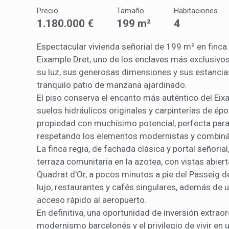
medició
Precio
Tamaño
Habitaciones
los usua
que hac
1.180.000 €
199 m²
4
del usu
experie
Espectacular vivienda señorial de 199 m² en finca
Eixample Dret, uno de los enclaves más exclusivo
Market
su luz, sus generosas dimensiones y sus estancias
Estas c
tranquilo patio de manzana ajardinado.
eleccio
El piso conserva el encanto más auténtico del Eix
hábitos
en el si
suelos hidráulicos originales y carpinterías de ép
usuario
propiedad con muchísimo potencial, perfecta para 
respetando los elementos modernistas y combin
La finca regia, de fachada clásica y portal señori
terraza comunitaria en la azotea, con vistas abier
Quadrat d'Or, a pocos minutos a pie del Passeig d
lujo, restaurantes y cafés singulares, además de
acceso rápido al aeropuerto.
En definitiva, una oportunidad de inversión extrao
modernismo barcelonés y el privilegio de vivir en 