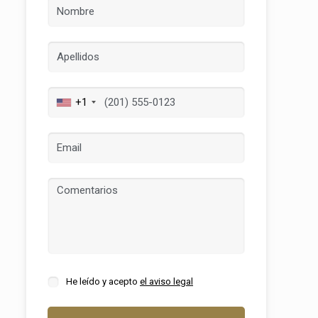
+1
activas
d de
egador
ue
egación
He leído y acepto
el aviso legal
 de este
a