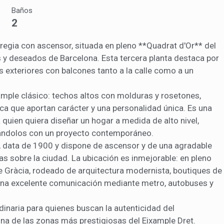
n de la actividad de la web para la elaboración de perfiles de navegac
Baños
rios con el fin de introducir mejoras en función del análisis de los dato
en los usuarios del servicio. Permiten guardar la información de prefe
2
ario para mejorar la calidad de nuestros servicios y para ofrecer una m
ncia a través de productos recomendados.
 regia con ascensor, situada en pleno **Quadrat d'Or** del
s y deseados de Barcelona. Esta tercera planta destaca por
ing y publicidad
 exteriores con balcones tanto a la calle como a un
ookies son utilizadas para almacenar información sobre las preferencia
nes personales del usuario a través de la observación continuada de s
ample clásico: techos altos con molduras y rosetones,
 de navegación. Gracias a ellas, podemos conocer los hábitos de nave
tio web y mostrar publicidad relacionada con el perfil de navegación del
oca que aportan carácter y una personalidad única. Es una
.
Guardar configuración
Aceptar todas
quien quiera diseñar un hogar a medida de alto nivel,
ándolos con un proyecto contemporáneo.
al, data de 1900 y dispone de ascensor y de una agradable
tas sobre la ciudad. La ubicación es inmejorable: en pleno
e Gràcia, rodeado de arquitectura modernista, boutiques de
 una excelente comunicación mediante metro, autobuses y
rdinaria para quienes buscan la autenticidad del
una de las zonas más prestigiosas del Eixample Dret.