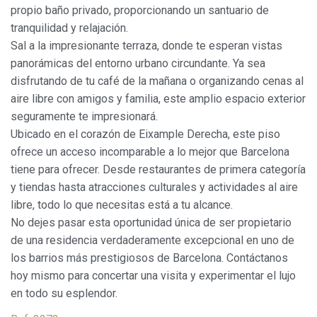
propio baño privado, proporcionando un santuario de
tranquilidad y relajación.
Sal a la impresionante terraza, donde te esperan vistas
panorámicas del entorno urbano circundante. Ya sea
disfrutando de tu café de la mañana o organizando cenas al
Modificar cookies
aire libre con amigos y familia, este amplio espacio exterior
seguramente te impresionará.
Ubicado en el corazón de Eixample Derecha, este piso
Siempre activas
Técnicas y funcionales
ofrece un acceso incomparable a lo mejor que Barcelona
Este sitio web utiliza Cookies propias para recopilar
tiene para ofrecer. Desde restaurantes de primera categoría
información con la finalidad de mejorar nuestros servicios.
Si continua navegando, supone la aceptación de la
y tiendas hasta atracciones culturales y actividades al aire
instalación de las mismas. El usuario tiene la posibilidad
de configurar su navegador pudiendo, si así lo desea,
libre, todo lo que necesitas está a tu alcance.
impedir que sean instaladas en su disco duro, aunque
No dejes pasar esta oportunidad única de ser propietario
deberá tener en cuenta que dicha acción podrá ocasionar
dificultades de navegación de la página web.
de una residencia verdaderamente excepcional en uno de
los barrios más prestigiosos de Barcelona. Contáctanos
Analíticas y personalización
hoy mismo para concertar una visita y experimentar el lujo
en todo su esplendor.
Permiten realizar el seguimiento y análisis del
comportamiento de los usuarios de este sitio web. La