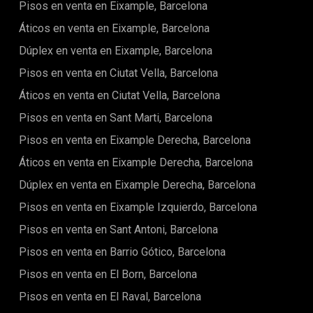
Pisos en venta en Eixample, Barcelona
Seis grandes ventanas simétricas orientadas a la calle
iluminan las viviendas del lado de la calle Girona. En el otro
Áticos en venta en Eixample, Barcelona
lado del edificio, los grandes ventanales miran al antiguo
Dúplex en venta en Eixample, Barcelona
molino y al tranquilo interior de la manzana.Este proyecto
está perfectamente posicionado para vivir en la ciudad. Su
Pisos en venta en Ciutat Vella, Barcelona
tranquila calle, que pronto será peatonal, se encuentra a
pocos minutos de las playas de Barcelona. El barrio del Born
Áticos en venta en Ciutat Vella, Barcelona
está en la puerta, lleno de bares, restaurantes, galerías y
Pisos en venta en Sant Marti, Barcelona
museos.El barrio - Eixample DerechaEl Eixample Derecha es
el lugar donde hay que estar. El corazón del Eixample, el
Pisos en venta en Eixample Derecha, Barcelona
Passeig de Gràcia, está a un paso. Este amplio bulevar está
repleto de los mejores hoteles de lujo de Barcelona,
Áticos en venta en Eixample Derecha, Barcelona
boutiques de diseño y restaurantes. También es el
Dúplex en venta en Eixample Derecha, Barcelona
epicentro de la arquitectura modernista, donde se
encuentran algunos de los edificios más emblemáticos de
Pisos en venta en Eixample Izquierdo, Barcelona
Gaudí. Alrededor de Girona34 hay nuevas renovaciones de
edificios históricos, nuevas zonas peatonales, nuevos
Pisos en venta en Sant Antoni, Barcelona
negocios y nueva vida. El Eixample es un amplio barrio
Pisos en venta en Barrio Gótico, Barcelona
situado al norte de la plaza Catalunya, a la izquierda, y del
paseo de Gràcia, a la derecha. Se traduce del catalán como
Pisos en venta en El Born, Barcelona
"extensión" porque es la parte más nueva de la ciudad. En la
década de 1850, Cerdá, un gran ingeniero catalán, se
Pisos en venta en El Raval, Barcelona
encargó de la expansión de la ciudad. Como Cerdá