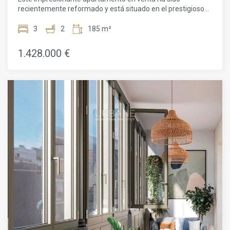
dude en visitar nuestro sitio web o contactar directamente
recientemente reformado y está situado en el prestigioso
con nuestro equipo comercial.
barrio de Eixample Derecha, a solo unos pasos del Passeig
de Gràcia y la Plaça Catalunya. Con una ubicación
3
2
185 m²
privilegiada, esta propiedad ofrece un estilo de vida de lujo
en una de las zonas más codiciadas de Barcelona. Ubicado
1.428.000 €
en el segundo piso de un edificio completamente
reformado, este apartamento de 158m2 cuenta con un
balcón de 12m2, tres dormitorios dobles, dos baños, un
espacioso salón/comedor con cocina abierta y acceso al
balcón. Los acabados de alta calidad y los detalles
elegantes se combinan para crear un ambiente sofisticado
y acogedor. Al ingresar al apartamento, te recibirá un
pequeño vestíbulo que conduce a la cocina, totalmente
equipada con electrodomésticos de primera calidad. El
amplio salón/comedor ofrece un espacio ideal para el
entretenimiento, con acceso directo al balcón, perfecto
para disfrutar del clima mediterráneo. La zona de noche
ofrece privacidad y confort, con una habitación doble que se
abre a un patio interior, seguida de la impresionante suite
principal con baño privado y vestidor. El tercer dormitorio
también cuenta con acceso al balcón y comparte un
elegante segundo baño completo con acabados de alta
gama. Con características adicionales como armarios