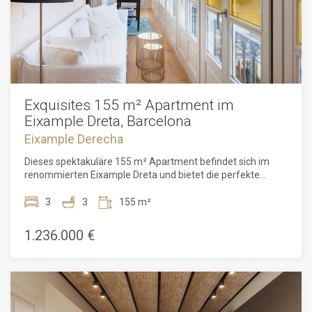
Exquisites 155 m² Apartment im
Eixample Dreta, Barcelona
Eixample Derecha
Dieses spektakuläre 155 m² Apartment befindet sich im
renommierten Eixample Dreta und bietet die perfekte
Mischung aus Komfort, Stil und Ruhe. Es ist die ideale Wahl
für alle, die ein luxuriöses und ruhiges Wohnerlebnis in
3
3
155 m²
einem der begehrtesten Stadtteile Barcelonas suchen.Das
großzügige und hell erleuchtete Wohn-Esszimmer bildet
1.236.000 €
das Herzstück des Hauses und bietet reichlich Platz für
Familienfeiern und Gästeempfänge. Angrenzend daran
befindet sich eine charmante Innenhofterrasse, die ideal
zum Entspannen und Genießen ruhiger Momente im Freien
ist. Die friedliche Atmosphäre dieses Raums verstärkt das
allgemeine Gefühl der Ruhe, das die gesamte Wohnung