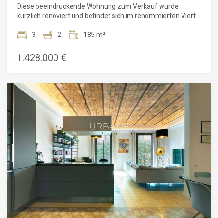
Immobilie im begehrtesten Viertel von Barcelona zu
Diese beeindruckende Wohnung zum Verkauf wurde
erwerben und sie ganz nach Ihren Wünschen und
kürzlich renoviert und befindet sich im renommierten Viertel
Bedürfnissen zu gestalten.Bei Interesse kontaktieren Sie
Eixample Rechts, nur wenige Schritte vom Passeig de
uns bitte für weitere Informationen und entdecken Sie das
Gràcia und der Plaça Catalunya entfernt. Mit einer
3
2
185 m²
volle Potenzial dieser einzigartigen modernistischen
erstklassigen Lage bietet dieses Anwesen einen luxuriösen
Wohnung.
Lebensstil in einer der begehrtesten Gegenden von
1.428.000 €
Barcelona. Gelegen im zweiten Stock eines vollständig
renovierten Gebäudes, verfügt diese 158m2 große
Wohnung über einen 12m2 großen Balkon, drei
Doppelzimmer, zwei Bäder, ein geräumiges Wohn- /
Esszimmer mit offener Küche und Zugang zum Balkon.
Hochwertige Ausstattung und elegante Details verbinden
sich zu einem anspruchsvollen und gemütlichen Ambiente.
Beim Betreten der Wohnung werden Sie von einem kleinen
Vorraum begrüßt, der zur voll ausgestatteten Küche führt.
Das Wohn- / Esszimmer bietet einen idealen Raum für
Unterhaltung mit direktem Zugang zum Balkon, perfekt, um
das mediterrane Klima zu genießen. Der Schlafbereich
bietet Privatsphäre und Komfort mit einem Doppelzimmer,
das sich zu einem Innenhof öffnet, gefolgt von der
beeindruckenden Hauptsuite mit eigenem Bad und
Ankleidezimmer. Das dritte Schlafzimmer bietet ebenfalls
Zugang zum Balkon und teilt sich ein elegantes zweites