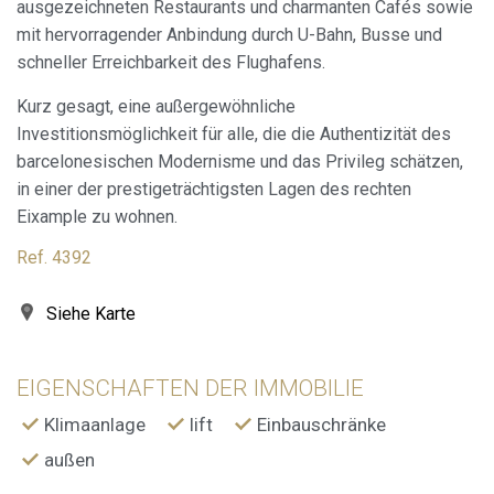
ausgezeichneten Restaurants und charmanten Cafés sowie
mit hervorragender Anbindung durch U-Bahn, Busse und
schneller Erreichbarkeit des Flughafens.
Cookies ändern
Kurz gesagt, eine außergewöhnliche
Investitionsmöglichkeit für alle, die die Authentizität des
Immer aktiv
Technik und Funktional
barcelonesischen Modernisme und das Privileg schätzen,
in einer der prestigeträchtigsten Lagen des rechten
Diese Website verwendet eigene Cookies, um
Informationen zu sammeln, um unsere Dienste zu
Eixample zu wohnen.
verbessern. Wenn Sie weiter surfen, akzeptieren Sie deren
Installation. Der Benutzer hat die Möglichkeit, seinen
Ref. 4392
Browser zu konfigurieren und auf Wunsch zu verhindern,
dass er auf seiner Festplatte installiert wird, obwohl er
bedenken muss, dass dies zu Schwierigkeiten beim
Navigieren auf der Website führen kann.
Siehe Karte
Analytik und Anpassung
EIGENSCHAFTEN DER IMMOBILIE
Sie ermöglichen die Beobachtung und Analyse des
Klimaanlage
lift
Einbauschränke
Verhaltens der Nutzer dieser Website. Die durch diese Art
von Cookies gesammelten Informationen werden
außen
verwendet, um die Aktivität des Webs zu messen, um
Benutzernavigationsprofile zu erstellen, um basierend auf