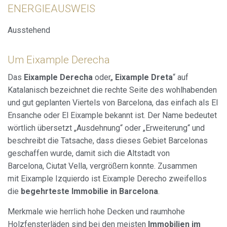
der Analyse der Nutzungsdaten der Benutzer des Dienstes
ENERGIEAUSWEIS
Verbesserungen einzuführen. Sie ermöglichen es uns, die
Präferenzinformationen des Benutzers zu speichern, um
die Qualität unserer Dienstleistungen zu verbessern und
Ausstehend
durch empfohlene Produkte ein besseres Erlebnis zu
bieten.
Um Eixample Derecha
Marketing und Publizität
Das
Eixample Derecha
oder„
Eixample Dreta
“ auf
Diese Cookies werden verwendet, um Informationen über
Katalanisch bezeichnet die rechte Seite des wohlhabenden
die Präferenzen und persönlichen Entscheidungen des
Benutzers durch die kontinuierliche Beobachtung seiner
und gut geplanten Viertels von Barcelona, das einfach als El
Surfgewohnheiten zu speichern. Dank ihnen können wir
Ensanche oder El Eixample bekannt ist. Der Name bedeutet
die Surfgewohnheiten auf der Website kennen und
Werbung in Bezug auf das Surfprofil des Benutzers
wörtlich übersetzt „Ausdehnung“ oder „Erweiterung“ und
anzeigen.
beschreibt die Tatsache, dass dieses Gebiet Barcelonas
geschaffen wurde, damit sich die Altstadt von
Barcelona, Ciutat Vella, vergrößern konnte. Zusammen
mit Eixample Izquierdo ist Eixample Derecho zweifellos
die
begehrteste Immobilie in Barcelona
.
Merkmale wie herrlich hohe Decken und raumhohe
Holzfensterläden sind bei den meisten
Immobilien im