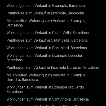
Erlebnis zu bieten.
eine beeindruckende geschlossene Galerie, typisch für das
Wohnungen zum Verkauf in Eixample, Barcelona
Eixample-Viertel, ideal zum Entspannen, sowie einen
Balkon, der reizvolle Stadtblicke bietet. Diese Wohnung ist
Penthouse zum Verkauf in Eixample, Barcelona
nicht nur eine Unterkunft, sondern ein bewohnbares
Maisonetten-Wohnung zum Verkauf in Eixample,
Kunstwerk, mit luxuriösen Oberflächen und einem Dekor,
Barcelona
das historische Eleganz mit modernem Komfort verbindet.
Sie repräsentiert eine großartige Gelegenheit für diejenigen,
Wohnungen zum Verkauf in Ciutat Vella, Barcelona
die nach einer exklusiven Immobilie im Herzen Barcelonas
suchen. Zum Verkauf angeboten für 1.600.000 Euro, stellt
Penthouse zum Verkauf in Ciutat Vella, Barcelona
dies eine erstklassige Investition in einem der begehrtesten
Wohnungen zum Verkauf in Sant Marti, Barcelona
Gebiete Barcelonas dar. Die beigefügten Bilder zeigen das
Renovierungsprojekt, das verspricht, von
Wohnungen zum Verkauf in Eixample Derecha,
außergewöhnlicher Qualität zu sein. Für weitere Details
Barcelona
oder um einen Besichtigungstermin zu vereinbaren,
besuchen Sie bitte unsere Website oder kontaktieren Sie
Penthouse zum Verkauf in Eixample Derecha, Barcelona
direkt unser Verkaufsteam.
Maisonetten-Wohnung zum Verkauf in Eixample
Derecha, Barcelona
Wohnungen zum Verkauf in Eixample Izquierdo,
Barcelona
Wohnungen zum Verkauf in Sant Antoni, Barcelona