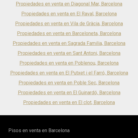
Propiedades en venta en Diagonal Mar, Barcelona
elegantes y duraderas baldosas de gres. Los detalles bien
pensados están presentes en todo el espacio: desde las
Propiedades en venta en El Raval, Barcelona
limpias puertas interiores lacadas en blanco y los grandes
ventanales con rotura de puente térmico que ofrecen un
Propiedades en venta en Vila de Gràcia, Barcelona
excelente aislamiento, hasta los electrodomésticos de alta
Propiedades en venta en Barceloneta, Barcelona
gama en la cocina. El espacio está listo para cocinar y
disfrutar, equipado con placa de inducción, horno y
Propiedades en venta en Sagrada Familia, Barcelona
lavavajillas.Tu día a día se eleva gracias a estos detalles. Un
eficiente sistema de aerotermia proporciona agua caliente,
Propiedades en venta en Sant Antoni, Barcelona
y los baños están diseñados con un estilo limpio y moderno,
Propiedades en venta en Poblenou, Barcelona
con lavabos suspendidos y platos de ducha antideslizantes.
Un práctico armario empotrado en el dormitorio principal
Propiedades en venta en El Putxet i el Farró, Barcelona
añade tanto estilo como funcionalidad, asegurando que tu
nuevo hogar sea tan bello como práctico.
Propiedades en venta en Poble Sec, Barcelona
Propiedades en venta en El Guinardó, Barcelona
Propiedades en venta en El clot, Barcelona
Pisos en venta en Barcelona