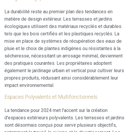
L'utilisateur a la possibilité de configurer son navigateur,
pouvant, s'il le souhaite, empêcher leur installation sur son
disque dur, même s'il doit garder à l'esprit qu'une telle
La durabilité reste au premier plan des tendances en
action peut entraîner des difficultés de navigation sur le
matière de design extérieur. Les terrasses et jardins
site.
écologiques utilisent des matériaux recyclés et durables
tels que les bois certifiés et les plastiques recyclés. La
Analyse et Personnalisation
mise en place de systèmes de récupération des eaux de
Ils permettent le suivi et l'analyse du comportement des
pluie et le choix de plantes indigènes ou résistantes à la
utilisateurs de ce site. Les informations collectées via ce
type de cookies sont utilisées pour mesurer l'activité du
sécheresse, nécessitant un arrosage minimal, deviennent
Web pour l'élaboration des profils de navigation des
des pratiques courantes. Les propriétaires adoptent
utilisateurs afin d'introduire des améliorations basées sur
l'analyse des données d'utilisation effectuée par les
également le jardinage urbain et vertical pour cultiver leurs
utilisateurs du service. . Ils nous permettent de
propres produits, réduisant ainsi considérablement leur
sauvegarder les informations de préférence de l'utilisateur
pour améliorer la qualité de nos services et offrir une
impact environnemental.
meilleure expérience grâce aux produits recommandés.
Espaces Polyvalents et Multifonctionnels
Marketing et Publicité
La tendance pour 2024 met l'accent sur la création
Ces cookies sont utilisés pour stocker des informations sur
d'espaces extérieurs polyvalents. Les terrasses et jardins
les préférences et les choix personnels de l'utilisateur
grâce à l'observation continue de ses habitudes de
sont désormais conçus pour servir plusieurs objectifs,
navigation. Grâce à eux, nous pouvons connaître les