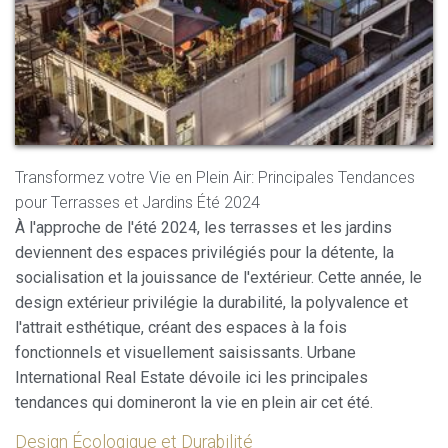
Transformez votre Vie en Plein Air: Principales Tendances
pour Terrasses et Jardins Été 2024
À l'approche de l'été 2024, les terrasses et les jardins
deviennent des espaces privilégiés pour la détente, la
socialisation et la jouissance de l'extérieur. Cette année, le
design extérieur privilégie la durabilité, la polyvalence et
Modifier les cookies
l'attrait esthétique, créant des espaces à la fois
fonctionnels et visuellement saisissants. Urbane
Toujours actif
Technique et Fonctionnel
International Real Estate dévoile ici les principales
tendances qui domineront la vie en plein air cet été.
Ce site Web utilise ses propres cookies pour collecter des
informations afin d'améliorer nos services. Si vous
continuez à naviguer, vous acceptez leur installation.
Design Écologique et Durabilité