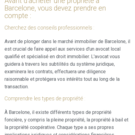
Avant d'acheter une propriété à
L'utilisateur a la possibilité de configurer son navigateur,
Barcelone, vous devez prendre en
pouvant, s'il le souhaite, empêcher leur installation sur son
disque dur, même s'il doit garder à l'esprit qu'une telle
compte :
action peut entraîner des difficultés de navigation sur le
site.
Cherchez des conseils professionnels :
Analyse et Personnalisation
Avant de plonger dans le marché immobilier de Barcelone, il
Ils permettent le suivi et l'analyse du comportement des
est crucial de faire appel aux services d'un avocat local
utilisateurs de ce site. Les informations collectées via ce
qualifié et spécialisé en droit immobilier. L'avocat vous
type de cookies sont utilisées pour mesurer l'activité du
Web pour l'élaboration des profils de navigation des
guidera à travers les subtilités du système juridique,
utilisateurs afin d'introduire des améliorations basées sur
examinera les contrats, effectuera une diligence
l'analyse des données d'utilisation effectuée par les
utilisateurs du service. . Ils nous permettent de
raisonnable et protégera vos intérêts tout au long de la
sauvegarder les informations de préférence de l'utilisateur
transaction.
pour améliorer la qualité de nos services et offrir une
meilleure expérience grâce aux produits recommandés.
Comprendre les types de propriété :
Marketing et Publicité
À Barcelone, il existe différents types de propriété
Ces cookies sont utilisés pour stocker des informations sur
foncière, y compris la pleine propriété, la propriété à bail et
les préférences et les choix personnels de l'utilisateur
la propriété coopérative. Chaque type a ses propres
grâce à l'observation continue de ses habitudes de
navigation. Grâce à eux, nous pouvons connaître les
implications juridiques et considérations financières.