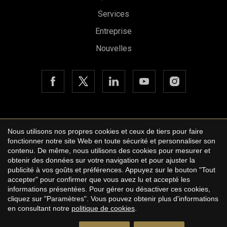
Services
Entreprise
Nouvelles
Copyright © 2026 Urbane International Real Estate
Nous utilisons nos propres cookies et ceux de tiers pour faire
Avis légal
fonctionner notre site Web en toute sécurité et personnaliser son
Enregistrer les paramètres
Tout accepter
contenu. De même, nous utilisons des cookies pour mesurer et
Politique de confidentialité
obtenir des données sur votre navigation et pour ajuster la
publicité à vos goûts et préférences. Appuyez sur le bouton "Tout
Cookie Policy
accepter" pour confirmer que vous avez lu et accepté les
informations présentées. Pour gérer ou désactiver ces cookies,
by
iEstrategic
cliquez sur "Paramètres". Vous pouvez obtenir plus d'informations
en consultant notre
politique de cookies
.