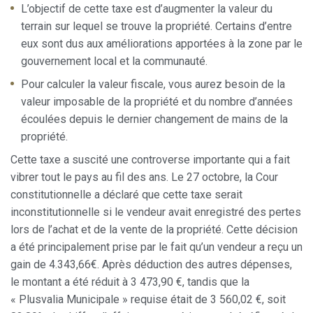
utilisateurs du service. . Ils nous permettent de
L’objectif de cette taxe est d’augmenter la valeur du
sauvegarder les informations de préférence de l'utilisateur
pour améliorer la qualité de nos services et offrir une
terrain sur lequel se trouve la propriété. Certains d’entre
meilleure expérience grâce aux produits recommandés.
eux sont dus aux améliorations apportées à la zone par le
gouvernement local et la communauté.
Marketing et Publicité
Pour calculer la valeur fiscale, vous aurez besoin de la
Ces cookies sont utilisés pour stocker des informations sur
valeur imposable de la propriété et du nombre d’années
les préférences et les choix personnels de l'utilisateur
grâce à l'observation continue de ses habitudes de
écoulées depuis le dernier changement de mains de la
navigation. Grâce à eux, nous pouvons connaître les
propriété.
habitudes de navigation sur le site Web et afficher des
publicités liées au profil de navigation de l'utilisateur.
Cette taxe a suscité une controverse importante qui a fait
vibrer tout le pays au fil des ans. Le 27 octobre, la Cour
constitutionnelle a déclaré que cette taxe serait
inconstitutionnelle si le vendeur avait enregistré des pertes
lors de l’achat et de la vente de la propriété. Cette décision
a été principalement prise par le fait qu’un vendeur a reçu un
gain de 4.343,66€. Après déduction des autres dépenses,
le montant a été réduit à 3 473,90 €, tandis que la
« Plusvalia Municipale » requise était de 3 560,02 €, soit