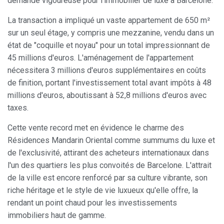
demande vigoureuse pour l'immobilier de luxe à Barcelone.
disque dur, même s'il doit garder à l'esprit qu'une telle
action peut entraîner des difficultés de navigation sur le
site.
La transaction a impliqué un vaste appartement de 650 m²
sur un seul étage, y compris une mezzanine, vendu dans un
état de "coquille et noyau" pour un total impressionnant de
Analyse et Personnalisation
45 millions d'euros. L'aménagement de l'appartement
Ils permettent le suivi et l'analyse du comportement des
nécessitera 3 millions d'euros supplémentaires en coûts
utilisateurs de ce site. Les informations collectées via ce
type de cookies sont utilisées pour mesurer l'activité du
de finition, portant l'investissement total avant impôts à 48
Web pour l'élaboration des profils de navigation des
utilisateurs afin d'introduire des améliorations basées sur
millions d'euros, aboutissant à 52,8 millions d'euros avec
l'analyse des données d'utilisation effectuée par les
taxes.
utilisateurs du service. . Ils nous permettent de
sauvegarder les informations de préférence de l'utilisateur
pour améliorer la qualité de nos services et offrir une
Cette vente record met en évidence le charme des
meilleure expérience grâce aux produits recommandés.
Résidences Mandarin Oriental comme summums du luxe et
de l'exclusivité, attirant des acheteurs internationaux dans
Marketing et Publicité
l'un des quartiers les plus convoités de Barcelone. L'attrait
de la ville est encore renforcé par sa culture vibrante, son
Ces cookies sont utilisés pour stocker des informations sur
les préférences et les choix personnels de l'utilisateur
riche héritage et le style de vie luxueux qu'elle offre, la
grâce à l'observation continue de ses habitudes de
navigation. Grâce à eux, nous pouvons connaître les
rendant un point chaud pour les investissements
habitudes de navigation sur le site Web et afficher des
immobiliers haut de gamme.
publicités liées au profil de navigation de l'utilisateur.