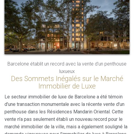
Barcelone établit un record avec la vente d'un penthouse
luxueux
Des Sommets Inégalés sur le Marché
Modifier les cookies
Immobilier de Luxe
Le secteur immobilier de luxe de Barcelone a été témoin
Toujours actif
Technique et Fonctionnel
d'une transaction monumentale avec la récente vente d'un
penthouse dans les Résidences Mandarin Oriental. Cette
Ce site Web utilise ses propres cookies pour collecter des
informations afin d'améliorer nos services. Si vous
vente n'a pas seulement établi un nouveau record pour le
continuez à naviguer, vous acceptez leur installation.
marché immobilier de la ville, mais a également souligné la
L'utilisateur a la possibilité de configurer son navigateur,
pouvant, s'il le souhaite, empêcher leur installation sur son