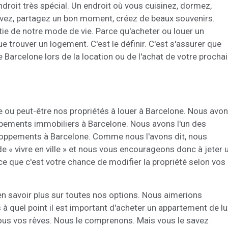
ndroit très spécial. Un endroit où vous cuisinez, dormez,
ing et Publicité
 rêvez, partagez un bon moment, créez de beaux souvenirs.
ies sont utilisés pour stocker des informations sur les préférences et 
ie de notre mode de vie. Parce qu'acheter ou louer un
ls de l'utilisateur grâce à l'observation continue de ses habitudes de
ion. Grâce à eux, nous pouvons connaître les habitudes de navigation s
e trouver un logement. C'est le définir. C'est s'assurer que
 et afficher des publicités liées au profil de navigation de l'utilisateur.
 Barcelone lors de la location ou de l'achat de votre procha
Enregistrer les paramètres
Tout accepter
ou peut-être nos propriétés à louer à Barcelone. Nous avo
ements immobiliers à Barcelone. Nous avons l'un des
loppements à Barcelone. Comme nous l'avons dit, nous
« vivre en ville » et nous vous encourageons donc à jeter 
 que c'est votre chance de modifier la propriété selon vos
en savoir plus sur toutes nos options. Nous aimerions
 quel point il est important d'acheter un appartement de l
tous vos rêves. Nous le comprenons. Mais vous le savez