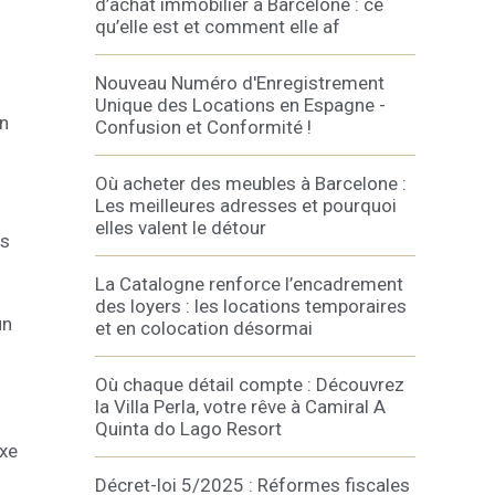
d’achat immobilier à Barcelone : ce
qu’elle est et comment elle af
les choix
Nouveau Numéro d'Enregistrement
ur le
Unique des Locations en Espagne -
in
Confusion et Conformité !
Où acheter des meubles à Barcelone :
Les meilleures adresses et pourquoi
elles valent le détour
ns
La Catalogne renforce l’encadrement
des loyers : les locations temporaires
un
et en colocation désormai
Où chaque détail compte : Découvrez
la Villa Perla, votre rêve à Camiral A
Quinta do Lago Resort
uxe
Décret-loi 5/2025 : Réformes fiscales