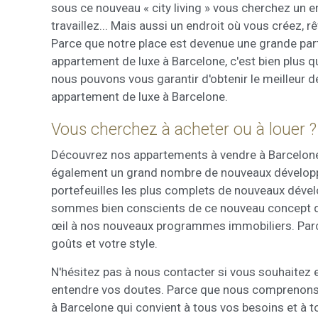
sous ce nouveau « city living » vous cherchez un e
Market
travaillez... Mais aussi un endroit où vous créez,
Ces cook
Parce que notre place est devenue une grande part
personne
navigat
appartement de luxe à Barcelone, c'est bien plus qu
site Web
nous pouvons vous garantir d'obtenir le meilleur de
appartement de luxe à Barcelone.
Vous cherchez à acheter ou à louer ?
Découvrez nos appartements à vendre à Barcelone 
également un grand nombre de nouveaux développ
portefeuilles les plus complets de nouveaux déve
sommes bien conscients de ce nouveau concept de 
œil à nos nouveaux programmes immobiliers. Parce
goûts et votre style.
N'hésitez pas à nous contacter si vous souhaitez 
entendre vos doutes. Parce que nous comprenons à
à Barcelone qui convient à tous vos besoins et à 