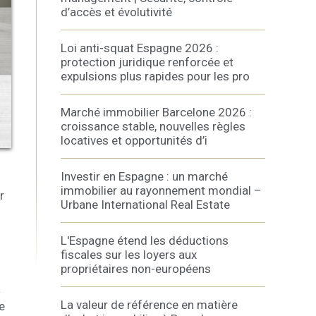
d’accès et évolutivité
Loi anti-squat Espagne 2026 :
protection juridique renforcée et
expulsions plus rapides pour les pro
rs actif
Marché immobilier Barcelone 2026 :
croissance stable, nouvelles règles
llation.
locatives et opportunités d’i
te,
qu'une
Investir en Espagne : un marché
immobilier au rayonnement mondial –
r
Urbane International Real Estate
 Les
vité du
L'Espagne étend les déductions
re des
fiscales sur les loyers aux
propriétaires non-européens
e
à
La valeur de référence en matière
e