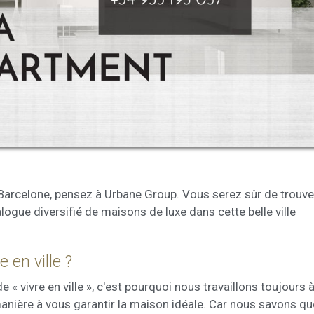
ier les cookies
que et Fonctionnel
Toujou
Web utilise ses propres cookies pour collecter des informations afin
rer nos services. Si vous continuez à naviguer, vous acceptez leur insta
ateur a la possibilité de configurer son navigateur, pouvant, s'il le souhai
 leur installation sur son disque dur, même s'il doit garder à l'esprit 
tion peut entraîner des difficultés de navigation sur le site.
Barcelone, pensez à Urbane Group. Vous serez sûr de trouve
e et Personnalisation
gue diversifié de maisons de luxe dans cette belle ville
ettent le suivi et l'analyse du comportement des utilisateurs de ce site.
ions collectées via ce type de cookies sont utilisées pour mesurer l'acti
 l'élaboration des profils de navigation des utilisateurs afin d'introdui
ations basées sur l'analyse des données d'utilisation effectuée par les
 en ville ?
eurs du service. . Ils nous permettent de sauvegarder les informations d
ce de l'utilisateur pour améliorer la qualité de nos services et offrir une
 vivre en ville », c'est pourquoi nous travaillons toujours 
re expérience grâce aux produits recommandés.
manière à vous garantir la maison idéale. Car nous savons qu