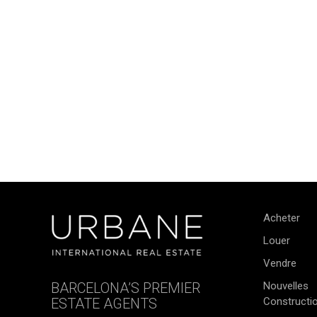
Acheter
Louer
Vendre
BARCELONA’S PREMIER
Nouvelles
ESTATE AGENTS
Constructi