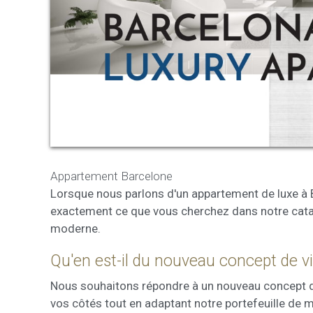
Modif
Techni
Ce site 
d'amélio
L'utilis
empêcher
telle ac
Appartement Barcelone
Lorsque nous parlons d'un appartement de luxe à 
Analys
exactement ce que vous cherchez dans notre catalo
Ils perm
moderne.
informat
Web pour
amélior
Qu'en est-il du nouveau concept de vie
utilisat
préféren
Nous souhaitons répondre à un nouveau concept de «
meilleu
vos côtés tout en adaptant notre portefeuille de 