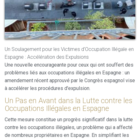
Modifier les cookies
Un Soulagement pour les Victimes d'Occupation Illégale en
Toujours actif
Technique et Fonctionnel
Espagne : Accélération des Expulsions
Ce site Web utilise ses propres cookies pour collecter des
Une nouvelle encourageante pour ceux qui ont souffert des
informations afin d'améliorer nos services. Si vous
continuez à naviguer, vous acceptez leur installation.
problèmes liés aux occupations illégales en Espagne : un
L'utilisateur a la possibilité de configurer son navigateur,
amendement récent approuvé par le Congrès espagnol vise
pouvant, s'il le souhaite, empêcher leur installation sur son
disque dur, même s'il doit garder à l'esprit qu'une telle
à accélérer les procédures d'expulsion.
action peut entraîner des difficultés de navigation sur le
site.
Un Pas en Avant dans la Lutte contre les
Occupations Illégales en Espagne
Analyse et Personnalisation
Cette mesure constitue un progrès significatif dans la lutte
Ils permettent le suivi et l'analyse du comportement des
contre les occupations illégales, un problème qui a affecté
utilisateurs de ce site. Les informations collectées via ce
type de cookies sont utilisées pour mesurer l'activité du
de nombreux propriétaires en Espagne. En simplifiant les
Web pour l'élaboration des profils de navigation des