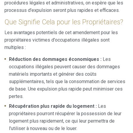
procédures légales et administratives, on espère que les
utilisateurs afin d'introduire des améliorations basées sur
l'analyse des données d'utilisation effectuée par les
processus d'expulsion seront plus rapides et efficaces.
utilisateurs du service. . Ils nous permettent de
sauvegarder les informations de préférence de l'utilisateur
Que Signifie Cela pour les Propriétaires?
pour améliorer la qualité de nos services et offrir une
meilleure expérience grâce aux produits recommandés.
Les avantages potentiels de cet amendement pour les
propriétaires victimes d'occupations illégales sont
Marketing et Publicité
multiples :
Ces cookies sont utilisés pour stocker des informations sur
les préférences et les choix personnels de l'utilisateur
Réduction des dommages économiques :
Les
grâce à l'observation continue de ses habitudes de
occupations illégales peuvent causer des dommages
navigation. Grâce à eux, nous pouvons connaître les
habitudes de navigation sur le site Web et afficher des
matériels importants et générer des coûts
publicités liées au profil de navigation de l'utilisateur.
supplémentaires, tels que la consommation de services
de base. Une expulsion plus rapide peut minimiser ces
pertes.
Récupération plus rapide du logement :
Les
propriétaires pourront récupérer la possession de leur
logement plus rapidement, ce qui leur permettra de
l'utiliser à nouveau ou de le louer.