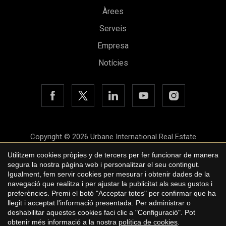
Àrees
Serveis
Empresa
Notícies
Copyright © 2026 Urbane International Real Estate
Avís legal
Utilitzem cookies pròpies y de tercers per fer funcionar de manera
segura la nostra pàgina web i personalitzar el seu contingut.
Política de privacitat
Guardar configuració
Acceptar totes
Igualment, fem servir cookies per mesurar i obtenir dades de la
navegació que realitza i per ajustar la publicitat als seus gustos i
Polí­tica de cookies
preferències. Premi el botó "Acceptar totes" per confirmar que ha
by
iEstrategic
llegit i acceptat l'informació presentada. Per administrar o
deshabilitar aquestes cookies faci clic a "Configuració". Pot
obtenir més informació a la nostra
política de cookies
.