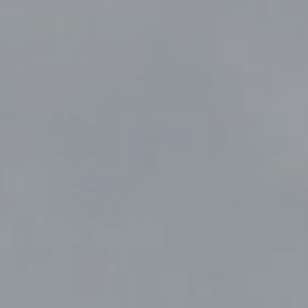
Modificar cookies
Sempre activades
Tècniques i funcionals
Aquest lloc web utilitza cookies pròpies per recopilar
informació amb la finalitat de millorar els nostres serveis.
Si continua navegant, suposa l'acceptació de la instal·lació
de les mateixes. L'usuari té la possibilitat de configurar el
navegador podent, si així ho desitja, impedir que siguin
instal·lades al disc dur, encara que haurà de tenir en
compte que aquesta acció podrà ocasionar dificultats de
navegació de la pàgina web.