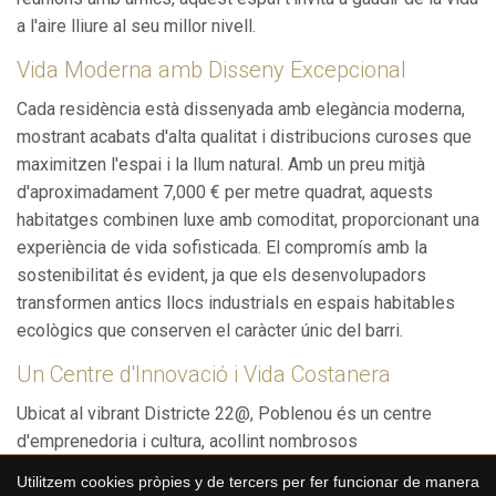
a l'aire lliure al seu millor nivell.
Vida Moderna amb Disseny Excepcional
Cada residència està dissenyada amb elegància moderna,
mostrant acabats d'alta qualitat i distribucions curoses que
maximitzen l'espai i la llum natural. Amb un preu mitjà
d'aproximadament 7,000 € per metre quadrat, aquests
habitatges combinen luxe amb comoditat, proporcionant una
experiència de vida sofisticada. El compromís amb la
sostenibilitat és evident, ja que els desenvolupadors
transformen antics llocs industrials en espais habitables
ecològics que conserven el caràcter únic del barri.
Un Centre d'Innovació i Vida Costanera
Ubicat al vibrant Districte 22@, Poblenou és un centre
Guardar configuració
Acceptar totes
d'emprenedoria i cultura, acollint nombrosos
esdeveniments que enriqueixen la comunitat mentre
Utilitzem cookies pròpies y de tercers per fer funcionar de manera