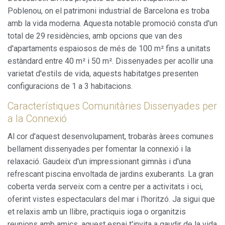
Poblenou, on el patrimoni industrial de Barcelona es troba
amb la vida moderna. Aquesta notable promoció consta d'un
total de 29 residències, amb opcions que van des
d'apartaments espaiosos de més de 100 m² fins a unitats
estàndard entre 40 m² i 50 m². Dissenyades per acollir una
varietat d'estils de vida, aquests habitatges presenten
configuracions de 1 a 3 habitacions.
Característiques Comunitàries Dissenyades per
a la Connexió
Al cor d'aquest desenvolupament, trobaràs àrees comunes
bellament dissenyades per fomentar la connexió i la
relaxació. Gaudeix d'un impressionant gimnàs i d'una
refrescant piscina envoltada de jardins exuberants. La gran
coberta verda serveix com a centre per a activitats i oci,
oferint vistes espectaculars del mar i l'horitzó. Ja sigui que
et relaxis amb un llibre, practiquis ioga o organitzis
reunions amb amics, aquest espai t'invita a gaudir de la vida