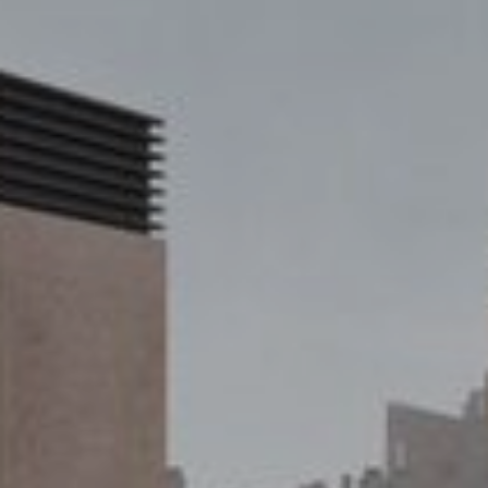
Analítiques i personalització
Permeten fer el seguiment i l'anàlisi del comportament
dels usuaris d'aquest lloc web. La informació recollida
mitjançant aquest tipus de cookies s'utilitza en el
mesurament de l'activitat del web per a l'elaboració de
perfils de navegació dels usuaris per introduir millores en
funció de l'anàlisi de les dades d'ús que fan els usuaris del
servei. Permeten desar la informació de preferència de
l'usuari per millorar la qualitat dels nostres serveis i oferir
una millor experiència a través de productes recomanats.
Marketing i publicitat
Aquestes cookies són utilitzades per emmagatzemar
informació sobre les preferències i les eleccions personals
de l'usuari a través de l'observació continuada dels seus
hàbits de navegació. Gràcies a elles, podem conèixer els
hàbits de navegació al lloc web i mostrar publicitat
relacionada amb el perfil de navegació de l'usuari.