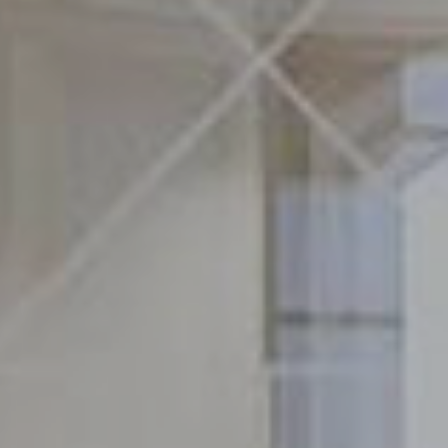
Modificar cookies
Sempre activades
Tècniques i funcionals
Aquest lloc web utilitza cookies pròpies per recopilar
informació amb la finalitat de millorar els nostres serveis.
Si continua navegant, suposa l'acceptació de la instal·lació
de les mateixes. L'usuari té la possibilitat de configurar el
navegador podent, si així ho desitja, impedir que siguin
instal·lades al disc dur, encara que haurà de tenir en
compte que aquesta acció podrà ocasionar dificultats de
navegació de la pàgina web.
Analítiques i personalització
Permeten fer el seguiment i l'anàlisi del comportament
dels usuaris d'aquest lloc web. La informació recollida
mitjançant aquest tipus de cookies s'utilitza en el
mesurament de l'activitat del web per a l'elaboració de