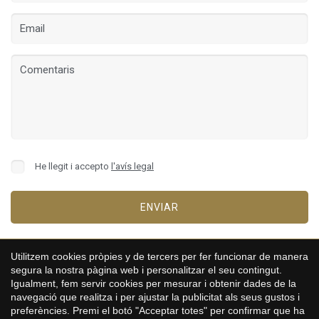
Guardar configuració
Acceptar totes
He llegit i accepto
l'avís legal
ENVIAR
Utilitzem cookies pròpies y de tercers per fer funcionar de manera
segura la nostra pàgina web i personalitzar el seu contingut.
Igualment, fem servir cookies per mesurar i obtenir dades de la
CASA MARIS
navegació que realitza i per ajustar la publicitat als seus gustos i
preferències. Premi el botó "Acceptar totes" per confirmar que ha