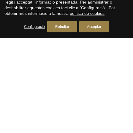
llegit i acceptat l'informació presentada. Per administrar o
deshabilitar aquestes cookies faci clic a "Configuració". Pot
obtenir més informació a la nostra
política de cookies
.
Configuració
Rebutjar
Acceptar
Àtic de Nova Construcció amb Terrassa
Privada a Barcelona
Barrio Gótico, Barcelona
Àtic de Nova Construcció amb Terrassa Privada"Casa Maris"
és un àtic de nova construcció situat al prestigiós Passeig de
Colom a Barcelona. Aquest exquisit àtic de 218 m², situat a la