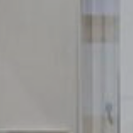
perfils de navegació dels usuaris per introduir millores en
funció de l'anàlisi de les dades d'ús que fan els usuaris del
servei. Permeten desar la informació de preferència de
l'usuari per millorar la qualitat dels nostres serveis i oferir
una millor experiència a través de productes recomanats.
Marketing i publicitat
Aquestes cookies són utilitzades per emmagatzemar
informació sobre les preferències i les eleccions personals
de l'usuari a través de l'observació continuada dels seus
hàbits de navegació. Gràcies a elles, podem conèixer els
hàbits de navegació al lloc web i mostrar publicitat
relacionada amb el perfil de navegació de l'usuari.