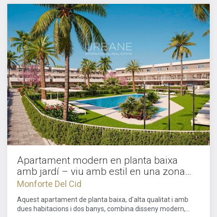
Apartament modern en planta baixa
amb jardí – viu amb estil en una zona
tranquil·la al costat del camp de golf
Monforte Del Cid
Aquest apartament de planta baixa, d'alta qualitat i amb
dues habitacions i dos banys, combina disseny modern,