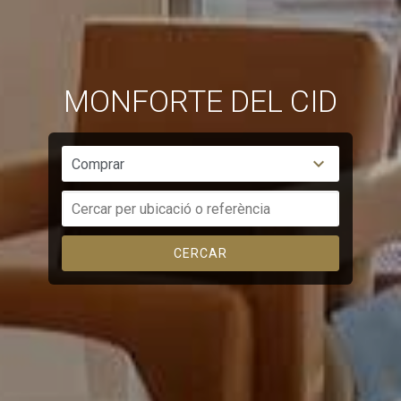
MONFORTE DEL CID
Comprar
CERCAR