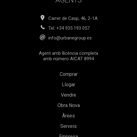
AGENTS
promocions residencials més atractives d'Estepona.
Contacti amb nosaltres avui mateix per concertar una visita
i descobrir tot el que aquesta magnífica propietat li pot
Carrer de Casp, 46, 2-1A
oferir. El preu de venda no inclou impostos, despeses de
notaria, registre de la propietat, honoraris d'agència ni
Tel.
+34 935 193 057
despeses relacionades amb una hipoteca (si escau).
info@urbanegroup.es
Agent amb llicència completa
amb número AICAT 8994
Comprar
Llogar
Vendre
Obra Nova
Àrees
Serveis
Guardar configuració
Acceptar totes
Empresa