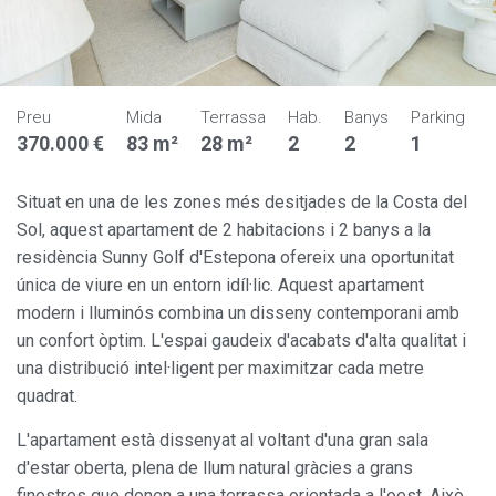
Preu
Mida
Terrassa
Hab.
Banys
Parking
370.000 €
83 m²
28 m²
2
2
1
Situat en una de les zones més desitjades de la Costa del
Sol, aquest apartament de 2 habitacions i 2 banys a la
residència Sunny Golf d'Estepona ofereix una oportunitat
única de viure en un entorn idíl·lic. Aquest apartament
modern i lluminós combina un disseny contemporani amb
un confort òptim. L'espai gaudeix d'acabats d'alta qualitat i
una distribució intel·ligent per maximitzar cada metre
quadrat.
L'apartament està dissenyat al voltant d'una gran sala
d'estar oberta, plena de llum natural gràcies a grans
finestres que donen a una terrassa orientada a l'oest. Això