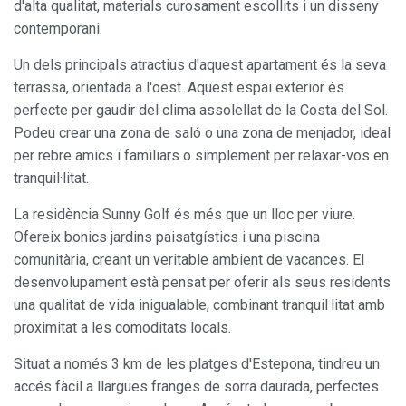
d'alta qualitat, materials curosament escollits i un disseny
Sempre activades
Tècniques i funcionals
contemporani.
Aquest lloc web utilitza cookies pròpies per recopilar
Un dels principals atractius d'aquest apartament és la seva
informació amb la finalitat de millorar els nostres serveis.
Si continua navegant, suposa l'acceptació de la instal·lació
terrassa, orientada a l'oest. Aquest espai exterior és
de les mateixes. L'usuari té la possibilitat de configurar el
navegador podent, si així ho desitja, impedir que siguin
perfecte per gaudir del clima assolellat de la Costa del Sol.
instal·lades al disc dur, encara que haurà de tenir en
Podeu crear una zona de saló o una zona de menjador, ideal
compte que aquesta acció podrà ocasionar dificultats de
navegació de la pàgina web.
per rebre amics i familiars o simplement per relaxar-vos en
tranquil·litat.
Analítiques i personalització
La residència Sunny Golf és més que un lloc per viure.
Permeten fer el seguiment i l'anàlisi del comportament
Ofereix bonics jardins paisatgístics i una piscina
dels usuaris d'aquest lloc web. La informació recollida
comunitària, creant un veritable ambient de vacances. El
mitjançant aquest tipus de cookies s'utilitza en el
mesurament de l'activitat del web per a l'elaboració de
desenvolupament està pensat per oferir als seus residents
perfils de navegació dels usuaris per introduir millores en
funció de l'anàlisi de les dades d'ús que fan els usuaris del
una qualitat de vida inigualable, combinant tranquil·litat amb
servei. Permeten desar la informació de preferència de
proximitat a les comoditats locals.
l'usuari per millorar la qualitat dels nostres serveis i oferir
una millor experiència a través de productes recomanats.
Situat a només 3 km de les platges d'Estepona, tindreu un
accés fàcil a llargues franges de sorra daurada, perfectes
Marketing i publicitat