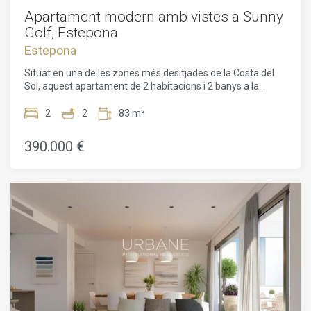
Apartament modern amb vistes a Sunny
Golf, Estepona
Estepona
Situat en una de les zones més desitjades de la Costa del
Sol, aquest apartament de 2 habitacions i 2 banys a la
residència Sunny Golf d'Estepona ofereix una oportunitat
única de viure en un entorn idíl·lic. Aquest apartament
2
2
83 m²
modern i lluminós combina un disseny contemporani amb
un confort òptim. L'espai gaudeix d'acabats d'alta qualitat i
390.000 €
una distribució intel·ligent per maximitzar cada metre
quadrat.L'apartament està dissenyat al voltant d'una gran
sala d'estar oberta, plena de llum natural gràcies a grans
finestres que donen a una terrassa orientada a l'oest. Això
garanteix una il·luminació òptima durant tot el dia i us
permet gaudir de les impressionants postes de sol sobre la
Costa del Sol.El saló espaiós és perfecte per a la relaxació,
amb espai per acollir una zona d'estar còmoda així com una
zona de menjador. La cuina oberta, totalment equipada, és
un autèntic avantatge per aquells que gaudeixen cuinant i
rebent convidats. Disposa de tots els equips moderns
necessaris, incloent-hi una placa vitroceràmica, un forn, un
frigorífic i emmagatzematge dissenyat per mantenir l'espai