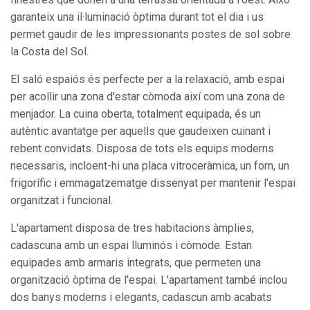
garanteix una il·luminació òptima durant tot el dia i us
permet gaudir de les impressionants postes de sol sobre
la Costa del Sol.
El saló espaiós és perfecte per a la relaxació, amb espai
per acollir una zona d'estar còmoda així com una zona de
menjador. La cuina oberta, totalment equipada, és un
autèntic avantatge per aquells que gaudeixen cuinant i
rebent convidats. Disposa de tots els equips moderns
necessaris, incloent-hi una placa vitroceràmica, un forn, un
frigorífic i emmagatzematge dissenyat per mantenir l'espai
organitzat i funcional.
L'apartament disposa de tres habitacions àmplies,
cadascuna amb un espai lluminós i còmode. Estan
equipades amb armaris integrats, que permeten una
organització òptima de l'espai. L'apartament també inclou
Modificar cookies
dos banys moderns i elegants, cadascun amb acabats