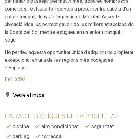
per nedar o passejar pel mar. A més, trobareu nombrosos
Aquestes cookies són utilitzades per emmagatzemar
comerços, restaurants i serveis a prop, mentre gaudiu d'un
informació sobre les preferències i les eleccions personals
de l'usuari a través de l'observació continuada dels seus
entorn tranquil, lluny de l'agitació de la ciutat. Aquesta
hàbits de navegació. Gràcies a elles, podem conèixer els
ubicació ideal us permet gaudir de les millors atraccions de
hàbits de navegació al lloc web i mostrar publicitat
relacionada amb el perfil de navegació de l'usuari.
la Costa del Sol mentre estigueu en un entorn tranquil i
segur.
No perdeu aquesta oportunitat única d'adquirir una propietat
excepcional en una de les regions més cobejades
d'Espanya.
Ref. 3892
Veure el mapa
CARACTERÍSTIQUES DE LA PROPIETAT
piscina
aire condicionat
seguretat
parking
terrassa