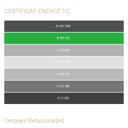
CERTIFICAT ENERGÈTIC
A (92-100)
B (81-91)
C (69-80)
D (55-68)
E (39-54)
F (21-38)
G (1-20)
Cerques Relacionades