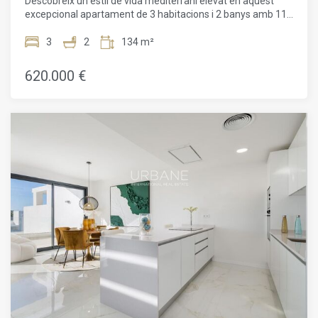
Descobreix un estil de vida mediterrani elevat en aquest
confortable.Contacta'ns avui mateix per descobrir-ne més i
excepcional apartament de 3 habitacions i 2 banys amb 113
assegurar el teu lloc en aquest exclusiu desenvolupament
m² útils, situat en un exclusiu residencial a la Costa del Sol,
costaner.El preu de venda no inclou impostos, despeses de
on l'arquitectura contemporània, la llum natural i el mar es
3
2
134 m²
notaria o registre, honoraris d'agència ni despeses
fusionen en perfecta harmonia.Dissenyat amb cura per
hipotecàries (si escau).
equilibrar elegància i funcionalitat, l'apartament ofereix
620.000 €
amplis espais interiors plens de llum natural gràcies als
grans finestrals, que connecten de manera fluida l'interior
amb l'exterior. La distribució ha estat pensada per
optimitzar el confort i la fluïdesa, creant una llar lluminosa i
acollidora, ideal tant per al dia a dia com per gaudir
d'escapades a prop del mar.Situat en un complex
residencial privat d'alt nivell, aquesta propietat és molt més
que un habitatge: és un estil de vida. Els residents
gaudeixen de jardins cuidats, diverses piscines, inclosa una
climatitzada, zones de benestar i fitness, espais de
coworking i socials, així com àrees dedicades al descans i al
gaudi familiar. L'arquitectura s'integra perfectament amb
l'entorn, oferint una manera de viure moderna i sostenible
amb materials d'alta qualitat, sistemes d'aïllament
avançats i tecnologia d'aerotèrmia eficient
energèticament.La ubicació és realment privilegiada. Situat
entre Marbella i Sotogrande, a prop d'Estepona, el
residencial et situa al cor de la Costa del Sol, envoltat de