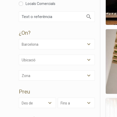
Locals Comercials
¿on?
Barcelona
Ubicació
Modif
Zona
Tècniq
Preu
Aquest l
millorar
de les m
Des de
Fins a
desitja,
compte 