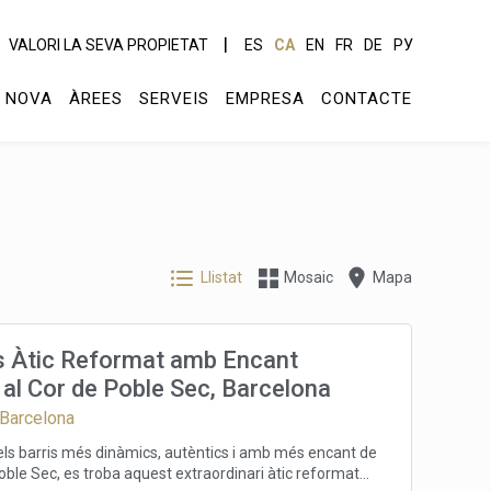
VALORI LA SEVA PROPIETAT
ES
CA
EN
FR
DE
РУ
 NOVA
ÀREES
SERVEIS
EMPRESA
CONTACTE
Llistat
Mosaic
Mapa
 Àtic Reformat amb Encant
 al Cor de Poble Sec, Barcelona
 Barcelona
dels barris més dinàmics, autèntics i amb més encant de
oble Sec, es troba aquest extraordinari àtic reformat