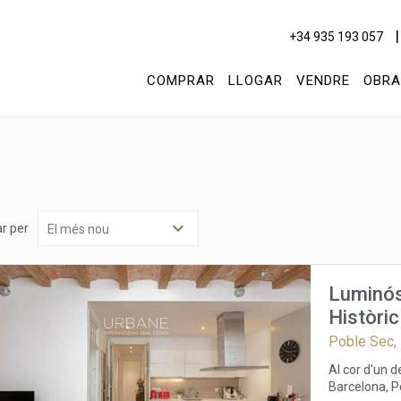
+34 935 193 057
COMPRAR
LLOGAR
VENDRE
OBRA
r per
Luminós
Històric
Poble Sec,
Al cor d'un 
Barcelona, P