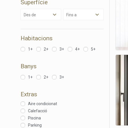
Superfície
Analít
Des de
Fins a
Permete
La info
de l'act
introdui
Permeten
Habitacions
nostres
1+
2+
3+
4+
5+
Marketi
Aqueste
Banys
preferèn
dels se
navegaci
1+
2+
3+
l'usuari.
Extras
Aire condicionat
Calefacció
Piscina
Parking