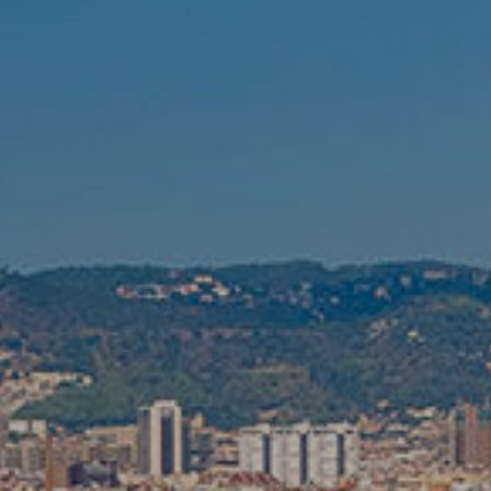
Modificar cookies
Sempre activades
Tècniques i funcionals
Aquest lloc web utilitza cookies pròpies per recopilar
informació amb la finalitat de millorar els nostres serveis.
Si continua navegant, suposa l'acceptació de la instal·lació
de les mateixes. L'usuari té la possibilitat de configurar el
navegador podent, si així ho desitja, impedir que siguin
instal·lades al disc dur, encara que haurà de tenir en
compte que aquesta acció podrà ocasionar dificultats de
navegació de la pàgina web.
Analítiques i personalització
Permeten fer el seguiment i l'anàlisi del comportament
dels usuaris d'aquest lloc web. La informació recollida
mitjançant aquest tipus de cookies s'utilitza en el
mesurament de l'activitat del web per a l'elaboració de
perfils de navegació dels usuaris per introduir millores en
funció de l'anàlisi de les dades d'ús que fan els usuaris del
servei. Permeten desar la informació de preferència de
l'usuari per millorar la qualitat dels nostres serveis i oferir
una millor experiència a través de productes recomanats.