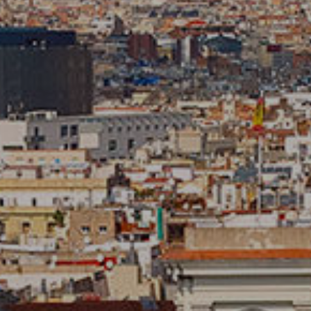
Marketing i publicitat
Aquestes cookies són utilitzades per emmagatzemar
informació sobre les preferències i les eleccions personals
de l'usuari a través de l'observació continuada dels seus
hàbits de navegació. Gràcies a elles, podem conèixer els
hàbits de navegació al lloc web i mostrar publicitat
relacionada amb el perfil de navegació de l'usuari.