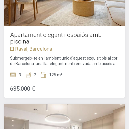
Apartament elegant i espaiós amb
piscina
El Raval, Barcelona
Submergeix-te en l'ambient únic d'aquest exquisit pis al cor
de Barcelona: una llar elegantment renovada amb accés a
una piscina comunitària, situada en un encantador edifici
històric a la renombrada Carrer Tallers. En uns amplis
3
2
125 m²
124,90 m², es fusionen el confort de gamma alta, els detalls
restaurats amb cura i el disseny contemporani, creant un
635.000 €
ambient residencial d'alta classe: un lloc que ofereix
tranquil·litat, però al mateix temps està immers en la vibrant
vida urbana. El pis es troba al Principal (planta baixa) d'un
edifici històric representatiu, que ha estat completament
renovat amb una gran sensibilitat cap a la seva essència i
estil. Elements arquitectònics originals com sostres de guix i
sòls elegants han estat conservats i harmonitzats amb