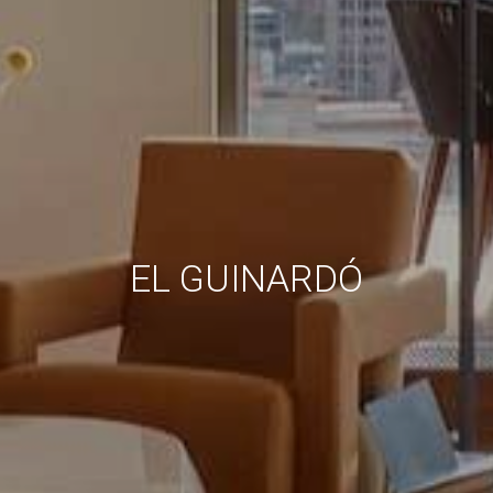
l'usuari per millorar la qualitat dels nostres serveis i oferir
una millor experiència a través de productes recomanats.
Marketing i publicitat
Aquestes cookies són utilitzades per emmagatzemar
informació sobre les preferències i les eleccions personals
de l'usuari a través de l'observació continuada dels seus
hàbits de navegació. Gràcies a elles, podem conèixer els
hàbits de navegació al lloc web i mostrar publicitat
relacionada amb el perfil de navegació de l'usuari.
EL GUINARDÓ