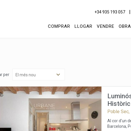
+34 935 193 057
COMPRAR
LLOGAR
VENDRE
OBRA
r per
Luminós
Històric
Poble Sec,
Al cor d'un 
Barcelona, P