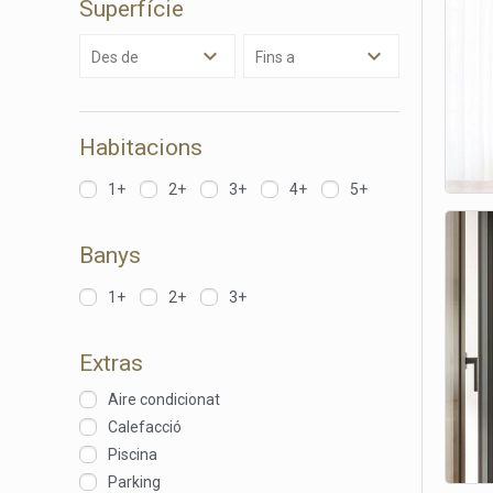
Superfície
Analít
Des de
Fins a
Permete
La info
de l'act
introdui
Permeten
Habitacions
nostres
1+
2+
3+
4+
5+
Marketi
Aqueste
Banys
preferèn
dels se
navegaci
1+
2+
3+
l'usuari.
Extras
Aire condicionat
Calefacció
Piscina
Parking