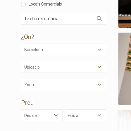
Locals Comercials
¿on?
Barcelona
Ubicació
Modif
Zona
Tècniq
Preu
Aquest l
millorar
de les m
Des de
Fins a
desitja,
compte 