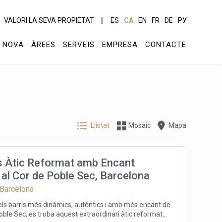
VALORI LA SEVA PROPIETAT
ES
CA
EN
FR
DE
РУ
 NOVA
ÀREES
SERVEIS
EMPRESA
CONTACTE
Llistat
Mosaic
Mapa
 Àtic Reformat amb Encant
 al Cor de Poble Sec, Barcelona
 Barcelona
dels barris més dinàmics, autèntics i amb més encant de
oble Sec, es troba aquest extraordinari àtic reformat