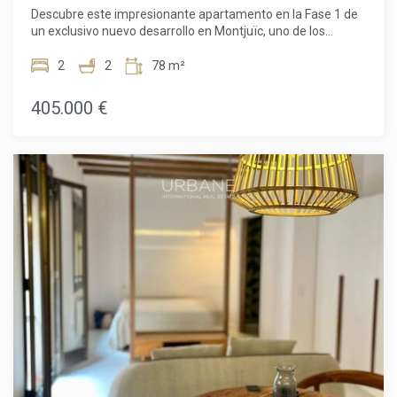
gastos derivados de la financiación hipotecaria (si
Descubre este impresionante apartamento en la Fase 1 de
corresponde).
un exclusivo nuevo desarrollo en Montjuïc, uno de los
barrios en ladera más icónicos y vibrantes de Barcelona.
Ubicada en la 3ª planta, esta vivienda cuidadosamente
2
2
78 m²
diseñada ofrece 51,60 m² de espacio bien aprovechado,
perfectamente complementado por un balcón privado
405.000 €
donde podrás disfrutar del aire fresco y vistas abiertas.El
apartamento cuenta con 2 cómodos dormitorios y 2
modernos baños, lo que lo hace ideal para parejas,
pequeñas familias o quienes buscan un espacio flexible
para oficina en casa. La distribución está pensada para
maximizar la luz y la funcionalidad, creando un ambiente
luminoso y acogedor en todo el hogar.Los residentes del
complejo disfrutan de unas instalaciones comunes
excepcionales, entre las que se incluyen una espectacular
terraza en la azotea con piscina y un gimnasio totalmente
equipado, el lugar perfecto para relajarse, socializar o
mantenerse activo mientras se disfruta de unas vistas
panorámicas de la ciudad. También hay disponible una
plaza de aparcamiento opcional.Situada en el corazón de
Montjuïc, la ubicación ofrece una combinación única de
naturaleza, cultura y comodidad urbana. Desde
exuberantes parques verdes y monumentos históricos