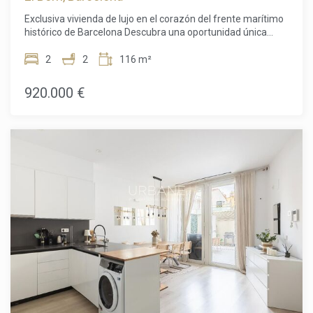
concertar una visita y descubrir todo lo que esta excepcional
Exclusiva vivienda de lujo en el corazón del frente marítimo
propiedad puede ofrecerle. El precio de venta no incluye
histórico de Barcelona Descubra una oportunidad única
impuestos, gastos de notaría ni de registro, honorarios de
para adquirir una exclusiva vivienda de lujo recientemente
agencia ni gastos relacionados con la hipoteca (si
reformada en una de las ubicaciones más prestigiosas del
2
2
116 m²
corresponde).
frente marítimo de Barcelona. Situado en el corazón del
histórico barrio de La Ribera, en Ciutat Vella, este elegante
920.000 €
apartamento de 116 m² combina a la perfección el encanto
arquitectónico atemporal con un diseño contemporáneo,
creando un hogar tan sofisticado como acogedor. Ubicado
en un emblemático edificio de 1850, catalogado como Bien
de Interés Local, el apartamento ha sido reformado con
materiales y acabados de alta calidad, conservando
cuidadosamente su carácter original. Sus techos originales
con detalles ornamentales aportan personalidad y
elegancia, armonizando con los acabados modernos de
toda la vivienda. Diseñado para disfrutar de un estilo de vida
exclusivo, el apartamento ofrece un amplio y luminoso
salón-comedor con cocina de concepto abierto, ideal tanto
para el día a día como para recibir invitados. La vivienda se
vende completamente amueblada, lista para entrar a vivir
desde el primer día. La distribución cuenta con dos amplios
dormitorios y dos elegantes baños, ofreciendo comodidad,
privacidad y funcionalidad. Sus balcones con vistas a la