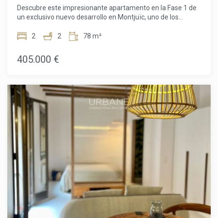
gastos derivados de la financiación hipotecaria (si
Descubre este impresionante apartamento en la Fase 1 de
corresponde).
un exclusivo nuevo desarrollo en Montjuïc, uno de los
barrios en ladera más icónicos y vibrantes de Barcelona.
Ubicada en la 3ª planta, esta vivienda cuidadosamente
2
2
78 m²
diseñada ofrece 51,60 m² de espacio bien aprovechado,
perfectamente complementado por un balcón privado
405.000 €
donde podrás disfrutar del aire fresco y vistas abiertas.El
apartamento cuenta con 2 cómodos dormitorios y 2
modernos baños, lo que lo hace ideal para parejas,
pequeñas familias o quienes buscan un espacio flexible
para oficina en casa. La distribución está pensada para
maximizar la luz y la funcionalidad, creando un ambiente
luminoso y acogedor en todo el hogar.Los residentes del
complejo disfrutan de unas instalaciones comunes
excepcionales, entre las que se incluyen una espectacular
terraza en la azotea con piscina y un gimnasio totalmente
equipado, el lugar perfecto para relajarse, socializar o
mantenerse activo mientras se disfruta de unas vistas
panorámicas de la ciudad. También hay disponible una
plaza de aparcamiento opcional.Situada en el corazón de
Montjuïc, la ubicación ofrece una combinación única de
naturaleza, cultura y comodidad urbana. Desde
exuberantes parques verdes y monumentos históricos