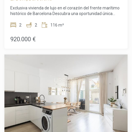
concertar una visita y descubrir todo lo que esta excepcional
Exclusiva vivienda de lujo en el corazón del frente marítimo
propiedad puede ofrecerle. El precio de venta no incluye
histórico de Barcelona Descubra una oportunidad única
impuestos, gastos de notaría ni de registro, honorarios de
para adquirir una exclusiva vivienda de lujo recientemente
agencia ni gastos relacionados con la hipoteca (si
reformada en una de las ubicaciones más prestigiosas del
2
2
116 m²
corresponde).
frente marítimo de Barcelona. Situado en el corazón del
histórico barrio de La Ribera, en Ciutat Vella, este elegante
920.000 €
apartamento de 116 m² combina a la perfección el encanto
arquitectónico atemporal con un diseño contemporáneo,
creando un hogar tan sofisticado como acogedor. Ubicado
en un emblemático edificio de 1850, catalogado como Bien
de Interés Local, el apartamento ha sido reformado con
materiales y acabados de alta calidad, conservando
cuidadosamente su carácter original. Sus techos originales
con detalles ornamentales aportan personalidad y
elegancia, armonizando con los acabados modernos de
toda la vivienda. Diseñado para disfrutar de un estilo de vida
exclusivo, el apartamento ofrece un amplio y luminoso
salón-comedor con cocina de concepto abierto, ideal tanto
para el día a día como para recibir invitados. La vivienda se
vende completamente amueblada, lista para entrar a vivir
desde el primer día. La distribución cuenta con dos amplios
dormitorios y dos elegantes baños, ofreciendo comodidad,
privacidad y funcionalidad. Sus balcones con vistas a la