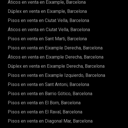
ciudad y dejarse acariciar por la brisa mediterránea. Ubicado
Áticos en venta en Eixample, Barcelona
en el codiciado distrito de Eixample, este apartamento se
Dúplex en venta en Eixample, Barcelona
beneficia de una ubicación privilegiada. Eixample es
conocido por su esplendor arquitectónico, amplias avenidas
Pisos en venta en Ciutat Vella, Barcelona
y una gran variedad de comodidades. Desde boutiques de
moda hasta reconocidos restaurantes, todo lo que
Áticos en venta en Ciutat Vella, Barcelona
necesitas está a un paso de distancia. Además, la excelente
Pisos en venta en Sant Marti, Barcelona
conectividad de la zona asegura un fácil acceso al resto de
Barcelona. En resumen, este excepcional apartamento
Pisos en venta en Eixample Derecha, Barcelona
ofrece una oportunidad sin igual para adquirir una
residencia lujosa en el corazón de Eixample, Barcelona. Con
Áticos en venta en Eixample Derecha, Barcelona
sus tres balcones, dos baños y tres dormitorios, ofrece una
Dúplex en venta en Eixample Derecha, Barcelona
combinación perfecta de estilo, comodidad y conveniencia.
No pierdas la oportunidad de hacer tuyo este extraordinario
Pisos en venta en Eixample Izquierdo, Barcelona
apartamento. ¡Contáctanos hoy mismo para concertar una
visita!
Pisos en venta en Sant Antoni, Barcelona
Pisos en venta en Barrio Gótico, Barcelona
Pisos en venta en El Born, Barcelona
Pisos en venta en El Raval, Barcelona
Pisos en venta en Diagonal Mar, Barcelona