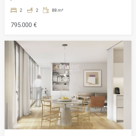
con nuestro equipo comercial.
El Born. Esta propiedad tiene una superficie habitable de
88m2. Se encuentra , la avenida que separa el Barrio Gótico
2
2
88 m²
y El Born y lo dirige a la playa de la Barceloneta, que está
muy cerca del apartamento. También está cerca de la
795.000 €
Catedral de Santa María del Mar y cerca de El Parc de la
Ciutadella. ¡Esta área tiene todos los servicios que
necesitará justo al lado de su hogar!Cuando entra al
apartamento, encuentra el espacio de la sala y el comedor.
Cuenta con una cocina abierta equipada con
electrodomésticos de alta gama. Si continuamos por el
pasillo principal, encontramos un pequeño espacio de
lavandería que conduce al primer baño. El baño tiene
hermosos acabados y un plato de ducha. Luego, tenemos la
habitación individual con armarios empotrados. Esta
habitación también se puede utilizar como oficina.
Finalmente, encontramos el dormitorio principal. Cuando
entras encuentras un pequeño vestidor. Luego, está el
dormitorio en sí. El dormitorio da a un baño en suite.Las
fotos de esta publicación pertenecen al apartamento de
exhibición, pero todos los apartamentos tendrán el mismo
diseño.El BornEl barrio del Born es parte del casco antiguo
de Barcelona. Tiene hermosas calles estrechas y plazas por
todas partes. Hay muchas tiendas y boutiques diferentes,