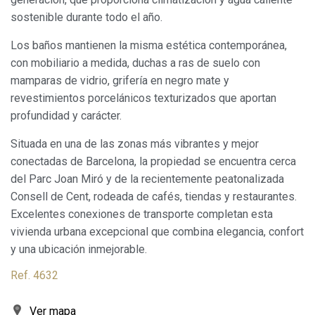
sostenible durante todo el año.
Siempre activas
Técnicas y funcionales
Los baños mantienen la misma estética contemporánea,
Este sitio web utiliza Cookies propias para recopilar
con mobiliario a medida, duchas a ras de suelo con
información con la finalidad de mejorar nuestros servicios.
mamparas de vidrio, grifería en negro mate y
Si continua navegando, supone la aceptación de la
instalación de las mismas. El usuario tiene la posibilidad
revestimientos porcelánicos texturizados que aportan
de configurar su navegador pudiendo, si así lo desea,
profundidad y carácter.
impedir que sean instaladas en su disco duro, aunque
deberá tener en cuenta que dicha acción podrá ocasionar
dificultades de navegación de la página web.
Situada en una de las zonas más vibrantes y mejor
conectadas de Barcelona, la propiedad se encuentra cerca
Analíticas y personalización
del Parc Joan Miró y de la recientemente peatonalizada
Consell de Cent, rodeada de cafés, tiendas y restaurantes.
Permiten realizar el seguimiento y análisis del
comportamiento de los usuarios de este sitio web. La
Excelentes conexiones de transporte completan esta
información recogida mediante este tipo de cookies se
vivienda urbana excepcional que combina elegancia, confort
utiliza en la medición de la actividad de la web para la
elaboración de perfiles de navegación de los usuarios con
y una ubicación inmejorable.
el fin de introducir mejoras en función del análisis de los
datos de uso que hacen los usuarios del servicio. Permiten
Ref. 4632
guardar la información de preferencia del usuario para
mejorar la calidad de nuestros servicios y para ofrecer una
mejor experiencia a través de productos recomendados.
Ver mapa