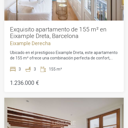
Exquisito apartamento de 155 m² en
Eixample Dreta, Barcelona
Eixample Derecha
Ubicado en el prestigioso Eixample Dreta, este apartamento
de 155 m² ofrece una combinación perfecta de confort,
estilo y tranquilidad. Es una opción ideal para aquellos que
buscan una experiencia de vida lujosa y tranquila en uno de
3
3
155 m²
los barrios más deseados de Barcelona.El espacioso y
luminoso salón-comedor es el corazón del hogar, perfecto
1.236.000 €
para reuniones familiares o para recibir invitados. Al lado del
salón se encuentra una encantadora terraza interior, un
lugar ideal para relajarse y disfrutar de momentos
tranquilos al aire libre.La amplia cocina totalmente equipada
está abierta al comedor, creando una fluidez moderna y
funcional entre los espacios. El apartamento cuenta con
tres dormitorios en suite, cada uno con su propio baño
privado, proporcionando privacidad y confort para todos.Los