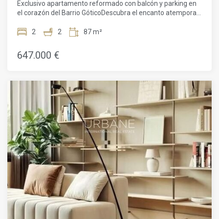
Exclusivo apartamento reformado con balcón y parking en
naturaleza, la sostenibilidad y el espíritu cosmopolita del
el corazón del Barrio GóticoDescubra el encanto atemporal
Mediterráneo.
de Barcelona, reinventado para el estilo de vida moderno.
Ubicado en el histórico Barrio Gótico, este excepcional
2
2
87 m²
apartamento de 80 m² se encuentra en un edificio
magníficamente rehabilitado que data de 1840, una
647.000 €
combinación única de arquitectura patrimonial y confort
contemporáneo.Located on the iconic Via Laietana, one of
the city's most emblematic avenues connecting the city
center to the sea, the location is simply unbeatable. From its
doorstep, you can stroll to Barcelona Cathedral, explore the
vibrant streets of El Born, enjoy Port Vell, or relax on
Barceloneta beach. Just a few minutes away is Plaça de
Catalunya, with immediate access to the city's main
shopping, cultural, and transport hubs, surrounded by
historic buildings, renowned restaurants, and boutiques,
creating an unparalleled urban atmosphere.The property
has been completely renovated to the highest standards by
a boutique developer, where quality and attention to detail
are evident in every corner. High ceilings create a sense of
spaciousness and light, while new, high-end K-Line windows
ensure comfort and insulation. Custom-made woodwork
crafted by expert cabinetmakers, custom-designed
wardrobes, and carefully selected finishes elevate the