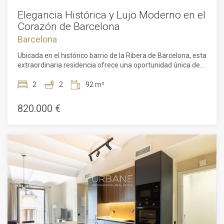
Elegancia Histórica y Lujo Moderno en el
Corazón de Barcelona
Barcelona
Ubicada en el histórico barrio de la Ribera de Barcelona, esta
extraordinaria residencia ofrece una oportunidad única de
disfrutar de un patrimonio arquitectónico atemporal
enriquecido con el confort y la sofisticación de la vida
2
2
92 m²
contemporánea. Situada en un emblemático edificio de
1850, catalogado como Bien de Interés Local, la propiedad
820.000 €
combina con absoluta armonía el carácter histórico con la
elegancia moderna.Enclavada en una de las zonas más
codiciadas de la ciudad, la residencia se encuentra rodeada
del encanto y la vitalidad de Ciutat Vella. Restaurantes de
primer nivel, galerías de arte, boutiques exclusivas y el
frente marítimo se encuentran a pocos pasos, permitiendo
disfrutar de lo mejor de Barcelona desde una ubicación
privilegiada.Los residentes disfrutan de acceso privilegiado
a una excepcional selección de servicios y comodidades
compartidos con el prestigioso desarrollo Isabel II 4.
Coronando el edificio se encuentra una magnífica terraza
en la azotea con piscina, elegantes zonas de descanso y