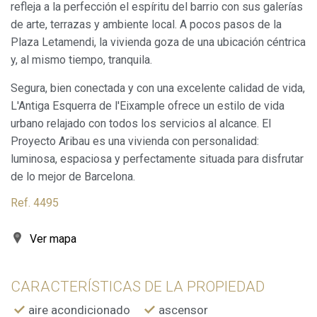
refleja a la perfección el espíritu del barrio con sus galerías
de arte, terrazas y ambiente local. A pocos pasos de la
Siempre activas
Técnicas y funcionales
Plaza Letamendi, la vivienda goza de una ubicación céntrica
Este sitio web utiliza Cookies propias para recopilar
y, al mismo tiempo, tranquila.
información con la finalidad de mejorar nuestros servicios.
Si continua navegando, supone la aceptación de la
instalación de las mismas. El usuario tiene la posibilidad
Segura, bien conectada y con una excelente calidad de vida,
de configurar su navegador pudiendo, si así lo desea,
L'Antiga Esquerra de l'Eixample ofrece un estilo de vida
impedir que sean instaladas en su disco duro, aunque
deberá tener en cuenta que dicha acción podrá ocasionar
urbano relajado con todos los servicios al alcance. El
dificultades de navegación de la página web.
Proyecto Aribau es una vivienda con personalidad:
luminosa, espaciosa y perfectamente situada para disfrutar
Analíticas y personalización
de lo mejor de Barcelona.
Permiten realizar el seguimiento y análisis del
Ref. 4495
comportamiento de los usuarios de este sitio web. La
información recogida mediante este tipo de cookies se
utiliza en la medición de la actividad de la web para la
elaboración de perfiles de navegación de los usuarios con
Ver mapa
el fin de introducir mejoras en función del análisis de los
datos de uso que hacen los usuarios del servicio. Permiten
guardar la información de preferencia del usuario para
mejorar la calidad de nuestros servicios y para ofrecer una
CARACTERÍSTICAS DE LA PROPIEDAD
mejor experiencia a través de productos recomendados.
aire acondicionado
ascensor