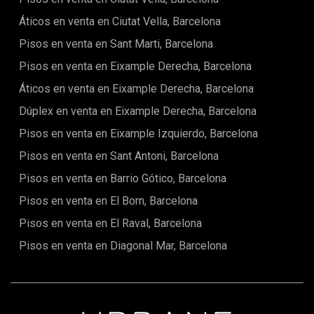
carácter residencial.Cada vivienda ha sido diseñada para
aprovechar al máximo la luz natural y una distribución
Áticos en venta en Ciutat Vella, Barcelona
cuidadosamente estudiada, utilizando materiales
Pisos en venta en Sant Marti, Barcelona
seleccionados con atención al detalle. El resultado son
espacios que combinan confort, funcionalidad y un estilo
Pisos en venta en Eixample Derecha, Barcelona
refinado.El conjunto transmite una atmósfera cálida y
elegante, concebida para quienes buscan una experiencia
Áticos en venta en Eixample Derecha, Barcelona
de vida de alta calidad en pleno centro del Eixample, uno de
Dúplex en venta en Eixample Derecha, Barcelona
los barrios más emblemáticos y codiciados de Barcelona.
Pisos en venta en Eixample Izquierdo, Barcelona
Pisos en venta en Sant Antoni, Barcelona
Pisos en venta en Barrio Gótico, Barcelona
Pisos en venta en El Born, Barcelona
Pisos en venta en El Raval, Barcelona
Pisos en venta en Diagonal Mar, Barcelona